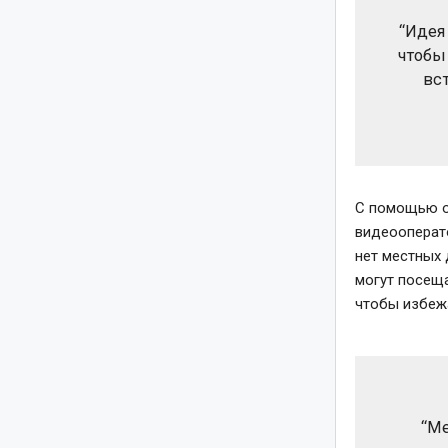
“Идея
чтобы
вс
С помощью ор
видеооперато
нет местных 
могут посеща
чтобы избежа
“Ме