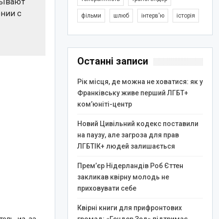
азывают
ении с
фільми
шлюб
інтерв'ю
історія
Останні записи
Рік місця, де можна не ховатися: як у
Франківську живе перший ЛГБТ+
ком’юніті-центр
Новий Цивільний кодекс поставили
на паузу, але загроза для прав
ЛГБТІК+ людей залишається
Прем’єр Нідерландів Роб Єттен
закликав квірну молодь не
приховувати себе
Квірні книги для прифронтових