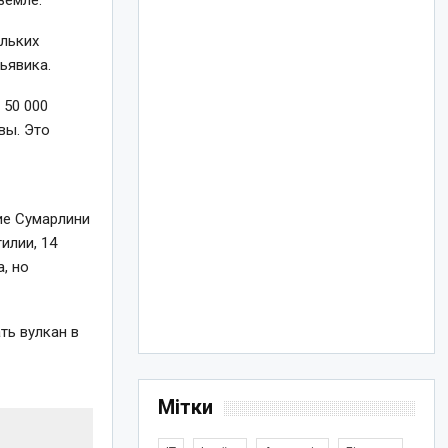
земле.
ольких
ьявика.
 50 000
вы. Это
ие Сумарлини
илии, 14
, но
ть вулкан в
Мітки