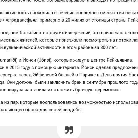
появляются не после больших взрывов, а выходят из трещин в 
я активность проходила в течение последнего месяца из неск
е Фаградалсфьял, примерно в 20 милях от столицы страны Рейк
ное, чем большинство других извержений, это привлекло около
местных жителей, которые приезжали посмотреть на потоки ла
й вулканической активности в этом районе за 800 лет.
umarliði) и Йонси (Jónsi), которые живут в центре Рейкьявика,
сь в 2015 году с помощью интернета. Йонси сделал предложен
ерверка перед Эйфелевой башней в Париже в День взятия Баст
да. Они должны были заключить брак в сентябре прошлого года
ронавируса заставила их отложить брачную церемонию.
на из пар, которые воспользовались возможностью использова
ечатляющего фона для своей свадьбы.