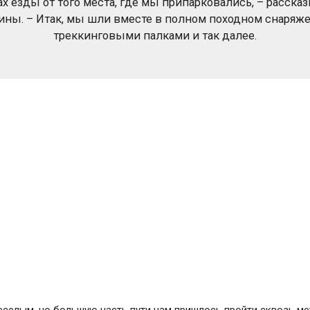
х езды от того места, где мы припарковались, – расск
ны. – Итак, мы шли вместе в полном походном снаряж
треккинговыми палками и так далее.