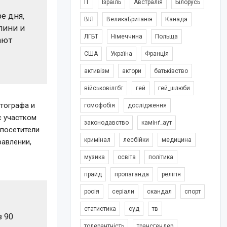
IT
Ізраїль
Австралія
Білорусь
е дня,
ВІЛ
ВеликаБританія
Канада
лини и
ЛГБТ
Німеччина
Польща
ают
США
Україна
Франція
активізм
актори
батьківство
військовілгбт
гей
гей_шлюби
отографа и
гомофобія
дослідження
с участком
законодавство
камінґ_аут
 посетители
кримінал
лесбійки
медицина
равлении,
музика
освіта
політика
прайд
пропаганда
релігія
росія
серіали
скандал
спорт
статистика
суд
тв
в 90
толерантність
трансгендер