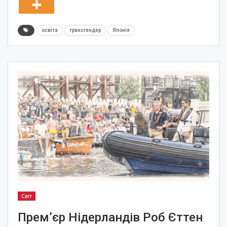
освіта
трансгендер
Японія
Світ
Прем’єр Нідерландів Роб Єттен