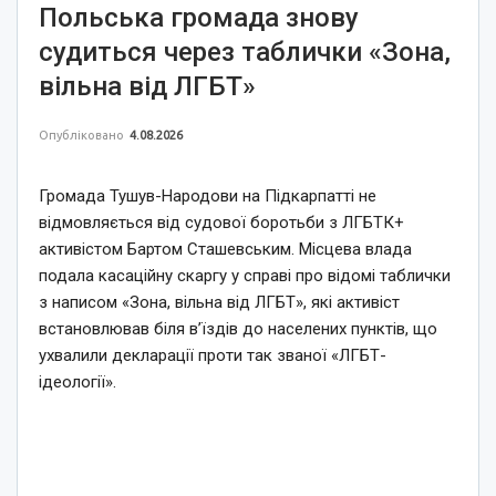
Польська громада знову
судиться через таблички «Зона,
вільна від ЛГБТ»
Опубліковано
4.08.2026
Громада Тушув-Народови на Підкарпатті не
відмовляється від судової боротьби з ЛГБТК+
активістом Бартом Сташевським. Місцева влада
подала касаційну скаргу у справі про відомі таблички
з написом «Зона, вільна від ЛГБТ», які активіст
встановлював біля в’їздів до населених пунктів, що
ухвалили декларації проти так званої «ЛГБТ-
ідеології».