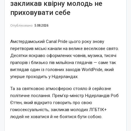
закликав квірну молодь не
приховувати себе
Опубліковано
5.08.2026
Амстердамський Canal Pride цього року знову
перетворив міські канали на велике веселкове свято.
Десятки яскраво оформлених човнів, музика, тисячі
прапорів і близько пів мільйона глядачів — саме так
виглядав один із головних заходів WorldPride, який
уперше проходить у Нідерландах.
Та за святковою атмосферою стояло й серйозне
політичне послання. Прем’єр-міністр Нідерландів Роб
Єттен, який відкрито говорить про свою
гомосексуальність, закликав молодих ЛГБТІК+
людей не ховатися й не боятися бути собою.