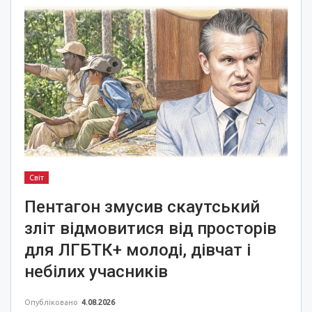
Світ
Пентагон змусив скаутський
зліт відмовитися від просторів
для ЛГБТК+ молоді, дівчат і
небілих учасників
Опубліковано
4.08.2026