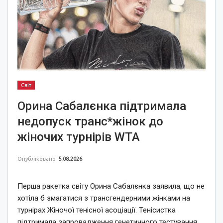
Світ
Орина Сабалєнка підтримала
недопуск транс*жінок до
жіночих турнірів WTA
Опубліковано
5.08.2026
Перша ракетка світу Орина Сабалєнка заявила, що не
хотіла б змагатися з трансгендерними жінками на
турнірах Жіночої тенісної асоціації. Тенісистка
підтримала запровадження генетичного тестування