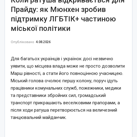
Прайду: як Мюнхен зробив
підтримку ЛГБТІК+ частиною
міської політики
Опубліковано
4.08.2026
Для багатьох українців і українок досі незвично
уявити, що місцева влада може не просто дозволити
Марш рівності, а стати його повноцінною учасницею.
Міський голова очолює першу колону, поруч ідуть
працівники комунальних служб, пожежники, медики
та представники збройних сил, громадський
транспорт прикрашають веселковими прапорами, а
після ходи ратуша перетворюється на величезний
танцювальний майданчик.