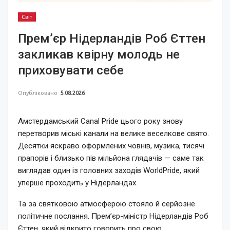
Світ
Прем’єр Нідерландів Роб Єттен
закликав квірну молодь не
приховувати себе
Опубліковано
5.08.2026
Амстердамський Canal Pride цього року знову
перетворив міські канали на велике веселкове свято.
Десятки яскраво оформлених човнів, музика, тисячі
прапорів і близько пів мільйона глядачів — саме так
виглядав один із головних заходів WorldPride, який
уперше проходить у Нідерландах.
Та за святковою атмосферою стояло й серйозне
політичне послання. Прем’єр-міністр Нідерландів Роб
Єттен, який відкрито говорить про свою