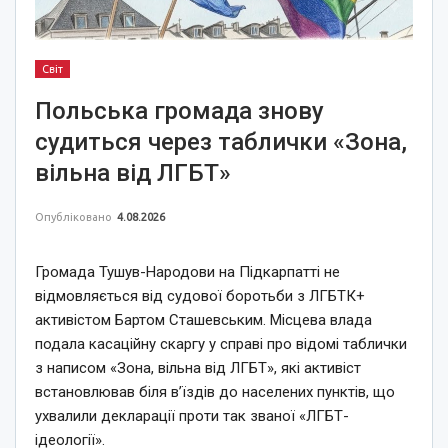
Світ
Польська громада знову
судиться через таблички «Зона,
вільна від ЛГБТ»
Опубліковано
4.08.2026
Громада Тушув-Народови на Підкарпатті не
відмовляється від судової боротьби з ЛГБТК+
активістом Бартом Сташевським. Місцева влада
подала касаційну скаргу у справі про відомі таблички
з написом «Зона, вільна від ЛГБТ», які активіст
встановлював біля в’їздів до населених пунктів, що
ухвалили декларації проти так званої «ЛГБТ-
ідеології».