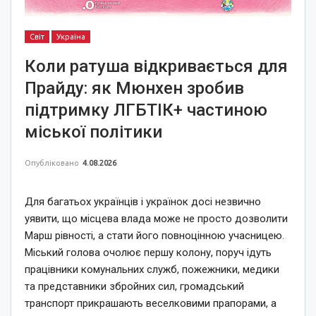
Світ
Україна
Коли ратуша відкривається для
Прайду: як Мюнхен зробив
підтримку ЛГБТІК+ частиною
міської політики
Опубліковано
4.08.2026
Для багатьох українців і українок досі незвично
уявити, що місцева влада може не просто дозволити
Марш рівності, а стати його повноцінною учасницею.
Міський голова очолює першу колону, поруч ідуть
працівники комунальних служб, пожежники, медики
та представники збройних сил, громадський
транспорт прикрашають веселковими прапорами, а