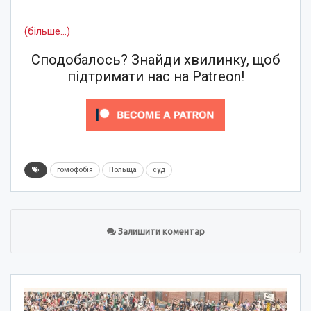
(більше…)
Сподобалось? Знайди хвилинку, щоб
підтримати нас на Patreon!
гомофобія
Польща
суд
Залишити коментар