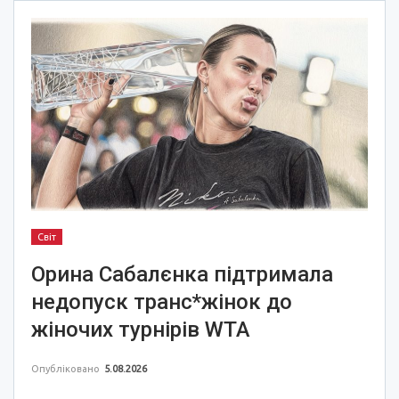
Світ
Орина Сабалєнка підтримала
недопуск транс*жінок до
жіночих турнірів WTA
Опубліковано
5.08.2026