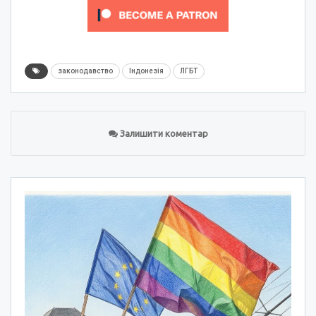
законодавство
Індонезія
ЛГБТ
Залишити коментар