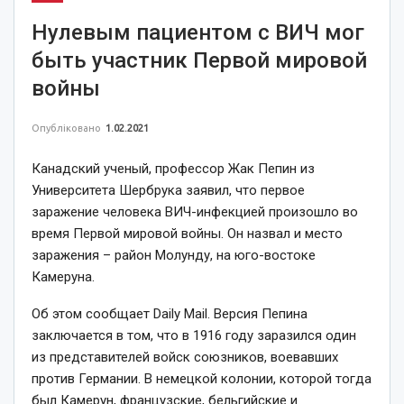
Нулевым пациентом с ВИЧ мог
быть участник Первой мировой
войны
Опубліковано
1.02.2021
Канадский ученый, профессор Жак Пепин из
Университета Шербрука заявил, что первое
заражение человека ВИЧ-инфекцией произошло во
время Первой мировой войны. Он назвал и место
заражения – район Молунду, на юго-востоке
Камеруна.
Об этом сообщает Daily Mail. Версия Пепина
заключается в том, что в 1916 году заразился один
из представителей войск союзников, воевавших
против Германии. В немецкой колонии, которой тогда
был Камерун, французские, бельгийские и