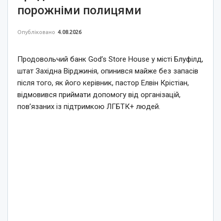
порожніми полицями
Опубліковано
4.08.2026
Продовольчий банк God’s Store House у місті Блуфілд,
штат Західна Вірджинія, опинився майже без запасів
після того, як його керівник, пастор Елвін Крістіан,
відмовився приймати допомогу від організацій,
пов’язаних із підтримкою ЛГБТК+ людей.