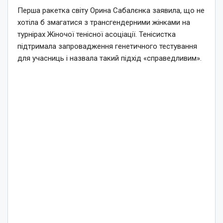
Перша ракетка світу Орина Сабалєнка заявила, що не
хотіла б змагатися з трансгендерними жінками на
турнірах Жіночої тенісної асоціації. Тенісистка
підтримала запровадження генетичного тестування
для учасниць і назвала такий підхід «справедливим».