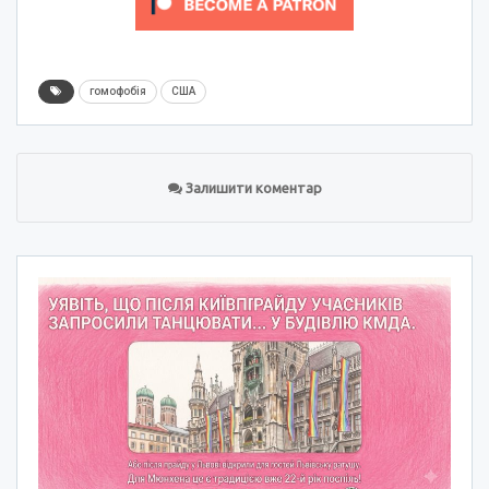
гомофобія
США
Залишити коментар