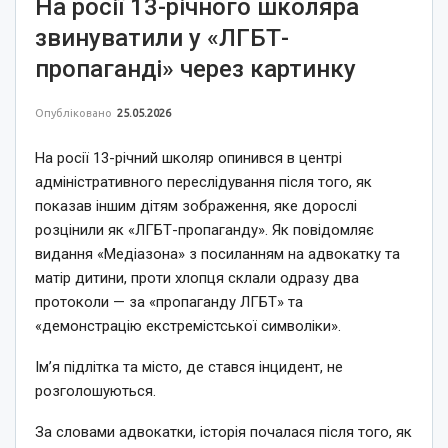
На росії 13-річного школяра
звинуватили у «ЛГБТ-
пропаганді» через картинку
Опубліковано
25.05.2026
На росії 13-річний школяр опинився в центрі
адміністративного переслідування після того, як
показав іншим дітям зображення, яке дорослі
розцінили як «ЛГБТ-пропаганду». Як повідомляє
видання «Медіазона» з посиланням на адвокатку та
матір дитини, проти хлопця склали одразу два
протоколи — за «пропаганду ЛГБТ» та
«демонстрацію екстремістської символіки».
Ім’я підлітка та місто, де стався інцидент, не
розголошуються.
За словами адвокатки, історія почалася після того, як