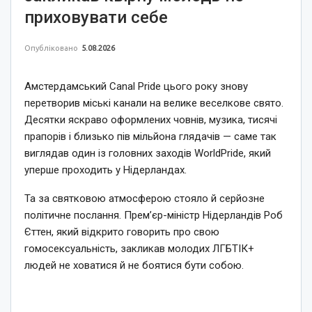
приховувати себе
Опубліковано
5.08.2026
Амстердамський Canal Pride цього року знову
перетворив міські канали на велике веселкове свято.
Десятки яскраво оформлених човнів, музика, тисячі
прапорів і близько пів мільйона глядачів — саме так
виглядав один із головних заходів WorldPride, який
уперше проходить у Нідерландах.
Та за святковою атмосферою стояло й серйозне
політичне послання. Прем’єр-міністр Нідерландів Роб
Єттен, який відкрито говорить про свою
гомосексуальність, закликав молодих ЛГБТІК+
людей не ховатися й не боятися бути собою.