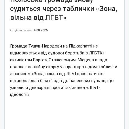
судиться через таблички «Зона,
вільна від ЛГБТ»
Опубліковано
4.08.2026
Громада Тушув-Народови на Підкарпатті не
відмовляється від судової боротьби з ЛГБТК+
активістом Бартом Сташевським. Місцева влада
подала касаційну скаргу у справі про відомі таблички
з написом «Зона, вільна від ЛГБТ», які активіст
встановлював біля в’їздів до населених пунктів, що
ухвалили декларації проти так званої «ЛГБТ-
ідеології».