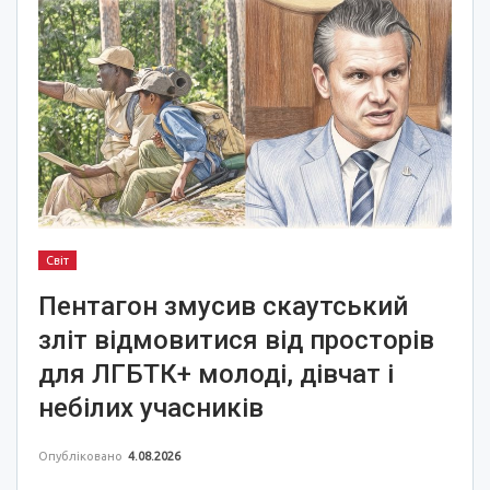
Світ
Пентагон змусив скаутський
зліт відмовитися від просторів
для ЛГБТК+ молоді, дівчат і
небілих учасників
Опубліковано
4.08.2026