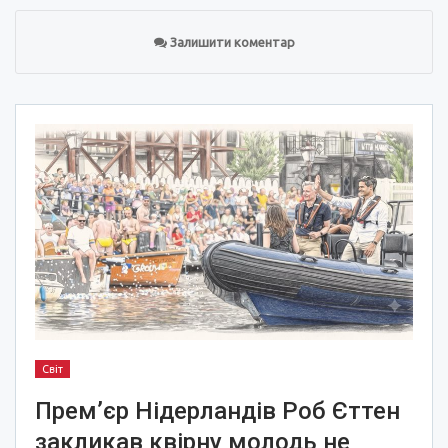
Залишити коментар
Світ
Прем’єр Нідерландів Роб Єттен
закликав квірну молодь не