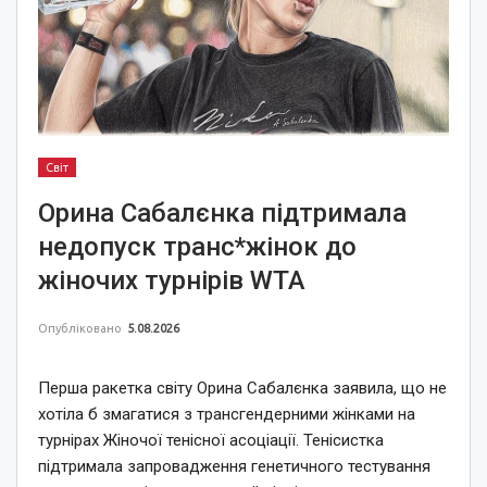
Світ
Орина Сабалєнка підтримала
недопуск транс*жінок до
жіночих турнірів WTA
Опубліковано
5.08.2026
Перша ракетка світу Орина Сабалєнка заявила, що не
хотіла б змагатися з трансгендерними жінками на
турнірах Жіночої тенісної асоціації. Тенісистка
підтримала запровадження генетичного тестування