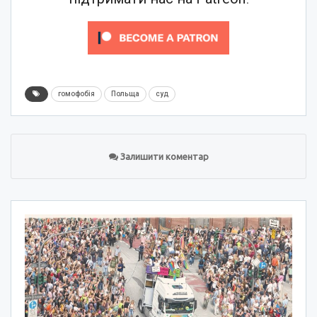
гомофобія
Польща
суд
Залишити коментар