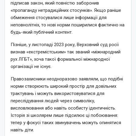
підписав закон, який повністю заборонив
«пропаганду нетрадиційних стосунків». Якщо раніше
обмеження стосувалися лише інформації для
неповнолітніх, то нові норми поширилися фактично на
будь-який публічний контент.
Пізніше, у листопаді 2023 року, Верховний суд росії
визнав «екстремістським» так званий «міжнародний
рух ЛГБТ», хоча такої формальної міжнародної
організації не існує.
Правозахисники неодноразово заявляли, що подібні
норми створюють широкий простір для довільних
трактувань і можуть використовуватися для
переслідування людей через символіку,
висловлювання або навіть особисту ідентичність.
Історія зі школярем лише підсилює ці побоювання:
тепер у фокусі таких звинувачень можуть опинятися
навіть діти.