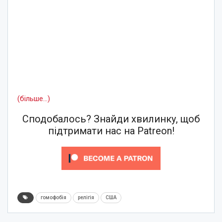
(більше…)
Сподобалось? Знайди хвилинку, щоб
підтримати нас на Patreon!
гомофобія
релігія
США