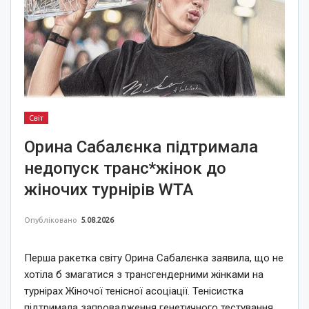
Світ
Орина Сабалєнка підтримала
недопуск транс*жінок до
жіночих турнірів WTA
Опубліковано
5.08.2026
Перша ракетка світу Орина Сабалєнка заявила, що не
хотіла б змагатися з трансгендерними жінками на
турнірах Жіночої тенісної асоціації. Тенісистка
підтримала запровадження генетичного тестування