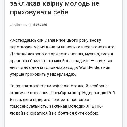
закликав квірну молодь не
приховувати себе
Опубліковано
5.08.2026
Амстердамський Canal Pride цього року знову
перетворив міські канали на велике веселкове свято.
Десятки яскраво оформлених човнів, музика, тисячі
прапорів і близько пів мільйона глядачів — саме так
виглядав один із головних заходів WorldPride, який
уперше проходить у Нідерландах.
Та за святковою атмосферою стояло й серйозне
політичне послання. Прем’єр-міністр Нідерландів Роб
Єттен, який відкрито говорить про свою
гомосексуальність, закликав молодих ЛГБТІК+
людей не ховатися й не боятися бути собою.