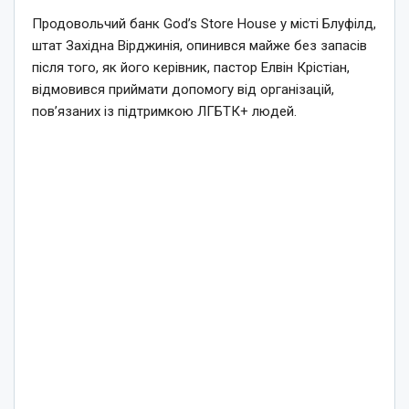
Продовольчий банк God’s Store House у місті Блуфілд,
штат Західна Вірджинія, опинився майже без запасів
після того, як його керівник, пастор Елвін Крістіан,
відмовився приймати допомогу від організацій,
пов’язаних із підтримкою ЛГБТК+ людей.