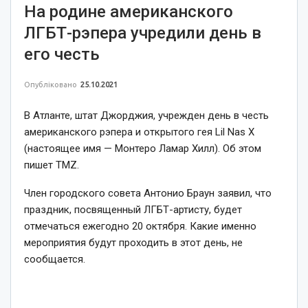
На родине американского
ЛГБТ-рэпера учредили день в
его честь
Опубліковано
25.10.2021
В Атланте, штат Джорджия, учрежден день в честь
американского рэпера и открытого гея Lil Nas X
(настоящее имя — Монтеро Ламар Хилл). Об этом
пишет TMZ.
Член городского совета Антонио Браун заявил, что
праздник, посвященный ЛГБТ-артисту, будет
отмечаться ежегодно 20 октября. Какие именно
мероприятия будут проходить в этот день, не
сообщается.