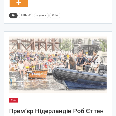
LilNasX
музика
США
Світ
Прем’єр Нідерландів Роб Єттен