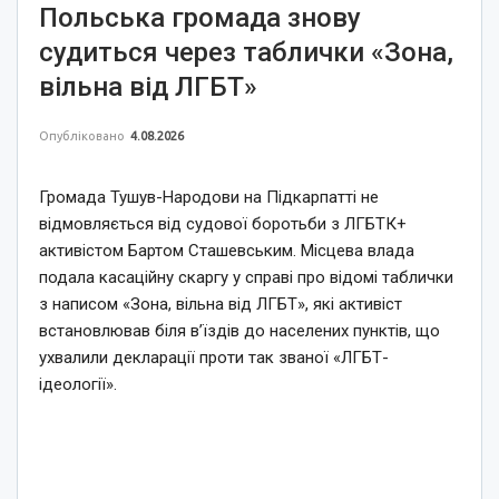
Польська громада знову
судиться через таблички «Зона,
вільна від ЛГБТ»
Опубліковано
4.08.2026
Громада Тушув-Народови на Підкарпатті не
відмовляється від судової боротьби з ЛГБТК+
активістом Бартом Сташевським. Місцева влада
подала касаційну скаргу у справі про відомі таблички
з написом «Зона, вільна від ЛГБТ», які активіст
встановлював біля в’їздів до населених пунктів, що
ухвалили декларації проти так званої «ЛГБТ-
ідеології».