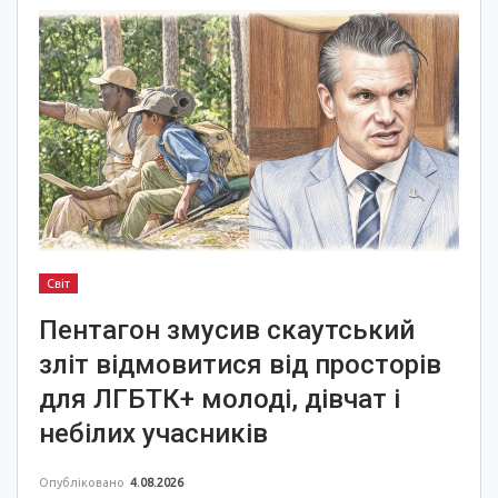
Світ
Пентагон змусив скаутський
зліт відмовитися від просторів
для ЛГБТК+ молоді, дівчат і
небілих учасників
Опубліковано
4.08.2026