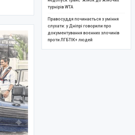
недопуск транс*жінок до жіночих
турнірів WTA
Правосуддя починається з уміння
слухати: у Дніпрі говорили про
документування воєнних злочинів
проти ЛГБТІК+ людей