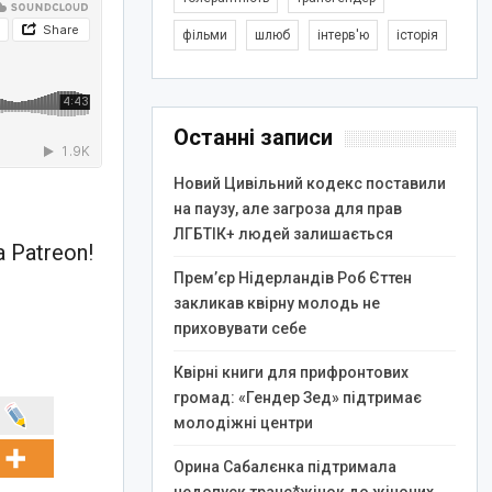
фільми
шлюб
інтерв'ю
історія
Останні записи
Новий Цивільний кодекс поставили
на паузу, але загроза для прав
ЛГБТІК+ людей залишається
 Patreon!
Прем’єр Нідерландів Роб Єттен
закликав квірну молодь не
приховувати себе
Квірні книги для прифронтових
громад: «Гендер Зед» підтримає
молодіжні центри
Орина Сабалєнка підтримала