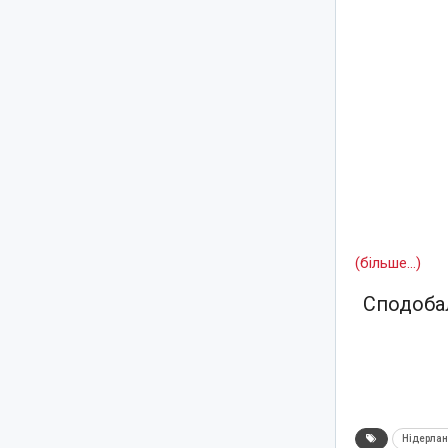
(більше…)
Сподобал
Нідерла