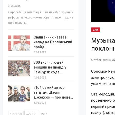
3.08.2026
Європейська інтеграція — це не набір зручних
реформ, із якого можна обрати лише ті, що не
викликають…
Світ
Священник назвав
Музыка
напад на Берлінський
поклонн
прайд…
4.08.2026
Опубліковано
30
300 тисяч людей
вийшли на прайд у
Соломон Рэй 
Гамбурзі: хода…
электронную 
4.08.2026
уже можно по
«Той самий актор
звідти»: Шаєнн
Эта мелодия,
Джексон — про нове…
постепенно о
3.08.2026
первый приме
плачут), кот
НАЗАД
ДАЛІ
1 из 7