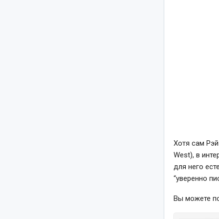
Хотя сам Рэй
West), в инт
для него ест
“уверенно пи
Вы можете по