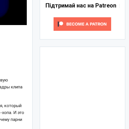
Підтримай нас на Patreon
овую
кадры клипа
я, который
-хопа. И это
очему парни