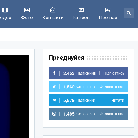
Відео
Фото
Контакти
Patreon
Про нас
Приєднуйся
2,453
Підпісників
Підпісатись
1,562
Фоловерів
Фоловити нас
5,879
Підпісники
Читати
1,485
Фоловерів
Фоловити нас