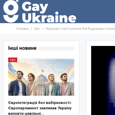
Головна
Світ
Музыкант-гей Соломон Рэй будоражит покло
Інші новини
Світ
Євроінтеграція без вибірковості:
Європарламент закликав Україну
визнати цивільні…