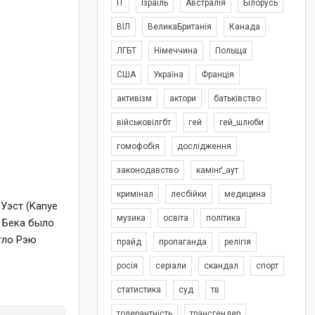
IT
Ізраїль
Австралія
Білорусь
ВІЛ
ВеликаБританія
Канада
ЛГБТ
Німеччина
Польща
США
Україна
Франція
активізм
актори
батьківство
військовілгбт
гей
гей_шлюби
гомофобія
дослідження
законодавство
камінґ_аут
кримінал
лесбійки
медицина
 Уэст (Kanye
музика
освіта
політика
а Бека было
гло Рэю
прайд
пропаганда
релігія
росія
серіали
скандал
спорт
статистика
суд
тв
толерантність
трансгендер