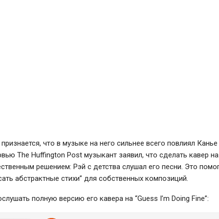
 признается, что в музыке на него сильнее всего повлиял Канье
ервью The Huffington Post музыкант заявил, что сделать кавер н
ественным решением: Рэй с детства слушал его песни. Это помо
сать абстрактные стихи” для собственных композиций.
слушать полную версию его кавера на “Guess I’m Doing Fine”: