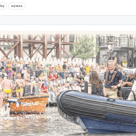
Ray
музика