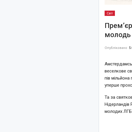
Світ
Прем’єр
молодь 
Опубліковано
5.
Амстердамськ
веселкове св
пів мільйона 
уперше прохо
Та за святко
Нідерландів 
молодих ЛГБТ