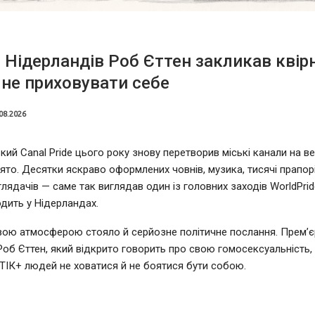
 Нідерландів Роб Єттен закликав квір
не приховувати себе
08.2026
ий Canal Pride цього року знову перетворив міські канали на в
ято. Десятки яскраво оформлених човнів, музика, тисячі прапорі
глядачів — саме так виглядав один із головних заходів WorldPrid
дить у Нідерландах.
вою атмосферою стояло й серйозне політичне послання. Прем’єр
Роб Єттен, який відкрито говорить про свою гомосексуальність,
ІК+ людей не ховатися й не боятися бути собою.