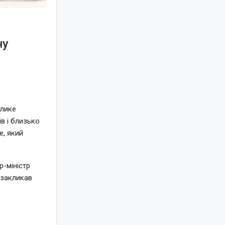
ну
елике
в і близько
e, який
-міністр
 закликав