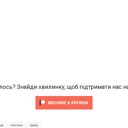
ось? Знайди хвилинку, щоб підтримати нас на
нди
політика
прайд