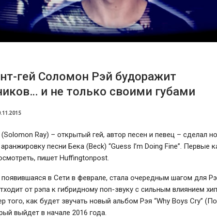
нт-гей Соломон Рэй будоражит
иков… и не только своими губами
.11.2015
(Solomon Ray) – открытый гей, автор песен и певец – сделал н
аранжировку песни Бека (Beck) “Guess I’m Doing Fine”. Первые 
смотреть, пишет Huffingtonpost.
 появившаяся в Сети в феврале, стала очередным шагом для Рэ
тходит от рэпа к гибридному поп-звуку с сильным влиянием хип
р того, как будет звучать новый альбом Рэя “Why Boys Cry” (П
орый выйдет в начале 2016 года.