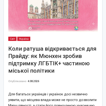
Світ
Україна
Коли ратуша відкривається для
Прайду: як Мюнхен зробив
підтримку ЛГБТІК+ частиною
міської політики
Опубліковано
4.08.2026
Для багатьох українців і українок досі незвично
уявити, що місцева влада може не просто дозволити
Марш рівності, а стати його повноцінною учасницею.