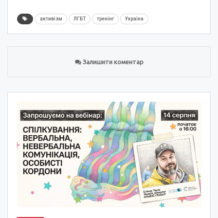
активізм
ЛГБТ
тренінг
Україна
Залишити коментар