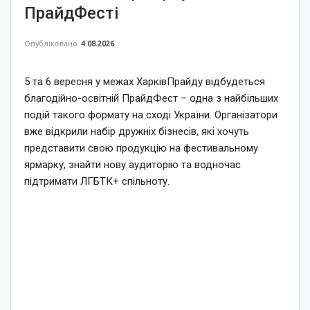
ПрайдФесті
Опубліковано
4.08.2026
5 та 6 вересня у межах ХарківПрайду відбудеться
благодійно-освітній ПрайдФест – одна з найбільших
подій такого формату на сході України. Організатори
вже відкрили набір дружніх бізнесів, які хочуть
представити свою продукцію на фестивальному
ярмарку, знайти нову аудиторію та водночас
підтримати ЛГБТК+ спільноту.