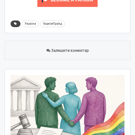
Україна
ХарківПрайд
Залишити коментар