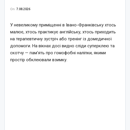
On
7.08.2026
У невеликому приміщенні в Івано-Франківську хтось
малює, хтось практикує англійську, хтось приходить
на терапевтичну зустріч або тренінг із домедичної
допомоги. На вікнах досі видно сліди суперклею та
скотчу — пам’ять про гомофобні наліпки, якими
простір обклеювали взимку.