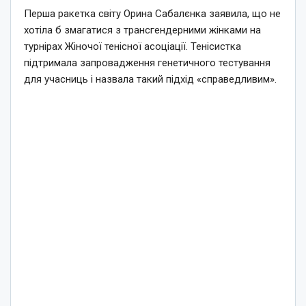
Перша ракетка світу Орина Сабалєнка заявила, що не
хотіла б змагатися з трансгендерними жінками на
турнірах Жіночої тенісної асоціації. Тенісистка
підтримала запровадження генетичного тестування
для учасниць і назвала такий підхід «справедливим».