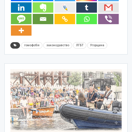
гомофобія
законодавство
ЛГБТ
Угорщина