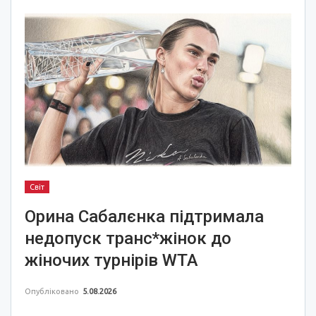
Світ
Орина Сабалєнка підтримала
недопуск транс*жінок до
жіночих турнірів WTA
Опубліковано
5.08.2026