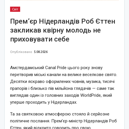
Світ
Прем’єр Нідерландів Роб Єттен
закликав квірну молодь не
приховувати себе
Опубліковано
5.08.2026
Амстердамський Canal Pride цього року знову
перетворив міські канали на велике веселкове свято.
Десятки яскраво оформлених човнів, музика, тисячі
прапорів і близько пів мільйона глядачів — саме так
виглядав один із головних заходів WorldPride, який
уперше проходить у Нідерландах.
Та за святковою атмосферою стояло й серйозне
політичне послання. Прем’єр-міністр Нідерландів Роб
Єттен, який відкрито говорить про свою