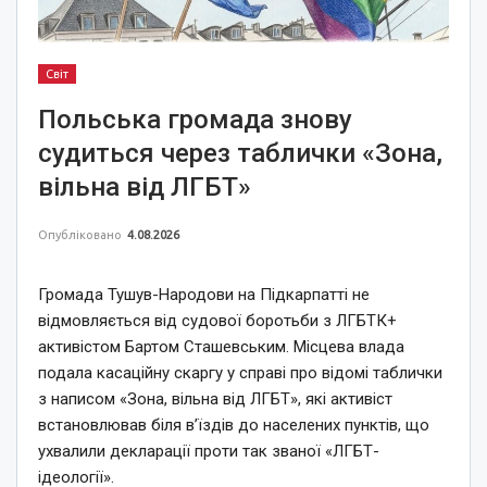
Світ
Польська громада знову
судиться через таблички «Зона,
вільна від ЛГБТ»
Опубліковано
4.08.2026
Громада Тушув-Народови на Підкарпатті не
відмовляється від судової боротьби з ЛГБТК+
активістом Бартом Сташевським. Місцева влада
подала касаційну скаргу у справі про відомі таблички
з написом «Зона, вільна від ЛГБТ», які активіст
встановлював біля в’їздів до населених пунктів, що
ухвалили декларації проти так званої «ЛГБТ-
ідеології».