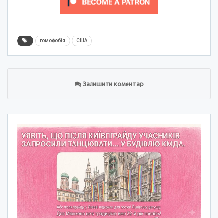
гомофобія
США
Залишити коментар