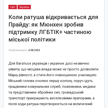
Світ
Україна
Коли ратуша відкривається для
Прайду: як Мюнхен зробив
підтримку ЛГБТІК+ частиною
міської політики
Опубліковано
4.08.2026
Для багатьох українців і українок досі незвично
уявити, що місцева влада може не просто дозволити
Марш рівності, а стати його повноцінною учасницею.
Міський голова очолює першу колону, поруч ідуть
працівники комунальних служб, пожежники, медики
та представники збройних сил, громадський
транспорт прикрашають веселковими прапорами, а
після ходи ратуша перетворюється на величезний