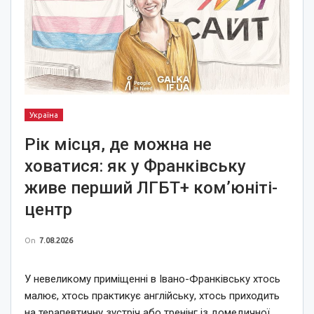
Україна
Рік місця, де можна не
ховатися: як у Франківську
живе перший ЛГБТ+ ком’юніті-
центр
On
7.08.2026
У невеликому приміщенні в Івано-Франківську хтось
малює, хтось практикує англійську, хтось приходить
на терапевтичну зустріч або тренінг із домедичної