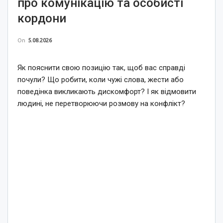
про комунікацію та особисті
кордони
On
5.08.2026
Як пояснити свою позицію так, щоб вас справді
почули? Що робити, коли чужі слова, жести або
поведінка викликають дискомфорт? І як відмовити
людині, не перетворюючи розмову на конфлікт?