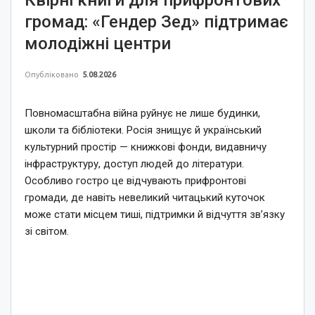
громад: «Гендер Зед» підтримає
молодіжні центри
Опубліковано
5.08.2026
Повномасштабна війна руйнує не лише будинки,
школи та бібліотеки. Росія знищує й український
культурний простір — книжкові фонди, видавничу
інфраструктуру, доступ людей до літератури.
Особливо гостро це відчувають прифронтові
громади, де навіть невеликий читацький куточок
може стати місцем тиші, підтримки й відчуття зв’язку
зі світом.