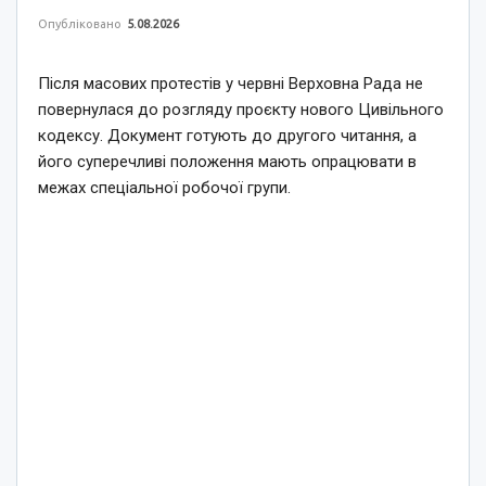
Опубліковано
5.08.2026
Після масових протестів у червні Верховна Рада не
повернулася до розгляду проєкту нового Цивільного
кодексу. Документ готують до другого читання, а
його суперечливі положення мають опрацювати в
межах спеціальної робочої групи.