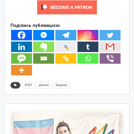
Поділись публікацією
ЛГБТ
релігія
Україна