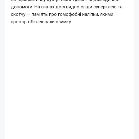
допомоги. На вікнах досі видно сліди суперклею та
скотчу — пам’ять про гомофобні наліпки, якими
простір обклеювали взимку.