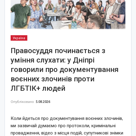
Україна
Правосуддя починається з
уміння слухати: у Дніпрі
говорили про документування
воєнних злочинів проти
ЛГБТІК+ людей
Опубліковано
5.08.2026
Коли йдеться про документування воєнних злочинів,
ми зазвичай думаємо про протоколи, кримінальні
провадження, відео з місця подій, супутникові знімки