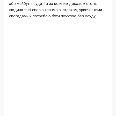
або майбутні суди. Та за кожним доказом стоїть
людина — зі своєю травмою, страхом, уривчастими
спогадами й потребою бути почутою без осуду.