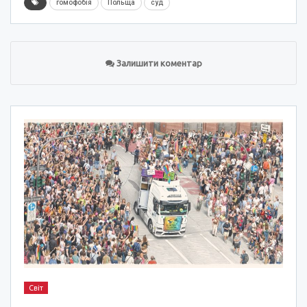
гомофобія
Польща
суд
Залишити коментар
Світ