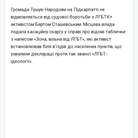
Громада Тушув-Народови на Підкарпатті не
відмовляється від судової боротьби з ЛГБТК+
активістом Бартом Сташевським. Місцева влада
подала касаційну скаргу у справі про відомі таблички
з написом «Зона, вільна від ЛГБТ», які активіст
встановлював біля в’їздів до населених пунктів, що
ухвалили декларації проти так званої «ЛГБТ-
ідеології».