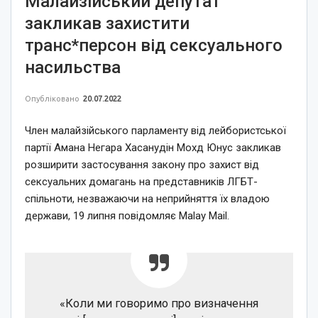
Малайзійський депутат
закликав захистити
транс*персон від сексуального
насильства
Опубліковано
20.07.2022
Член малайзійського парламенту від лейбористської
партії Амана Негара Хасанудін Мохд Юнус закликав
розширити застосування закону про захист від
сексуальних домагань на представників ЛГБТ-
спільноти, незважаючи на неприйняття їх владою
держави, 19 липня повідомляє Malay Mail.
«Коли ми говоримо про визначення