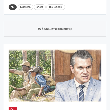
Білорусь
спорт
трансфобія
Залишити коментар
Світ