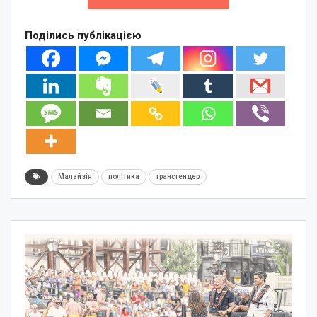
Поділись публікацією
Малайзія
політика
трансгендер