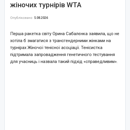
жіночих турнірів WTA
Опубліковано
5.08.2026
Перша ракетка світу Орина Сабалєнка заявила, що не
хотіла б змагатися з трансгендерними жінками на
турнірах Жіночої тенісної асоціації. Тенісистка
підтримала запровадження генетичного тестування
для учасниць і назвала такий підхід «справедливим».