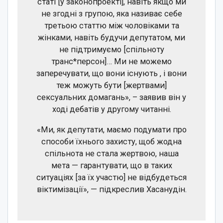
статі [у законопроекті], навіть якщо ми
не згодні з групою, яка називає себе
третьою статтю між чоловіками та
жінками, навіть будучи депутатом, ми
не підтримуємо [спільноту
транс*персон]… Ми не можемо
заперечувати, що вони існують , і вони
теж можуть бути [жертвами]
сексуальних домагань», – заявив він у
ході дебатів у другому читанні.
«Ми, як депутати, маємо подумати про
способи їхнього захисту, щоб жодна
спільнота не стала жертвою, наша
мета — гарантувати, що в таких
ситуаціях [за їх участю] не відбудеться
віктимізації», — підкреслив Хасанудін.