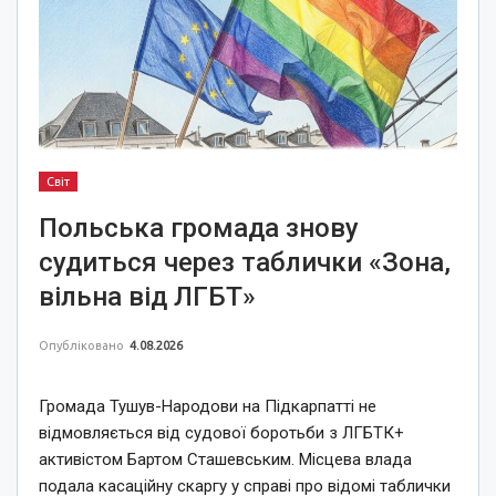
Світ
Польська громада знову
судиться через таблички «Зона,
вільна від ЛГБТ»
Опубліковано
4.08.2026
Громада Тушув-Народови на Підкарпатті не
відмовляється від судової боротьби з ЛГБТК+
активістом Бартом Сташевським. Місцева влада
подала касаційну скаргу у справі про відомі таблички