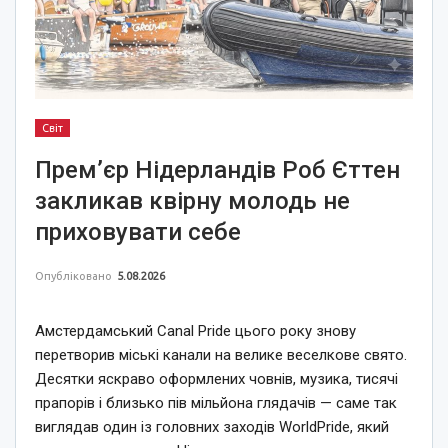
Світ
Прем’єр Нідерландів Роб Єттен
закликав квірну молодь не
приховувати себе
Опубліковано
5.08.2026
Амстердамський Canal Pride цього року знову
перетворив міські канали на велике веселкове свято.
Десятки яскраво оформлених човнів, музика, тисячі
прапорів і близько пів мільйона глядачів — саме так
виглядав один із головних заходів WorldPride, який