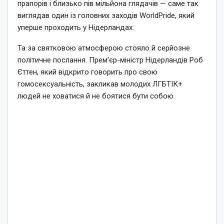
прапорів і близько пів мільйона глядачів — саме так
виглядав один із головних заходів WorldPride, який
уперше проходить у Нідерландах.
Та за святковою атмосферою стояло й серйозне
політичне послання. Прем’єр-міністр Нідерландів Роб
Єттен, який відкрито говорить про свою
гомосексуальність, закликав молодих ЛГБТІК+
людей не ховатися й не боятися бути собою.