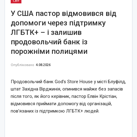
Світ
У США пастор відмовився від
допомоги через підтримку
ЛГБТК+ – і залишив
продовольчий банк із
порожніми полицями
Опубліковано
4.08.2026
Продовольчий банк God’s Store House у місті Блуфілд,
штат Західна Вірджинія, опинився майже без запасів
після того, як його керівник, пастор Елвін Крістіан,
відмовився приймати допомогу від організацій,
пов’язаних із підтримкою ЛГБТК+ людей.