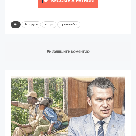
Білорусь
спорт
трансфобія
Залишити коментар