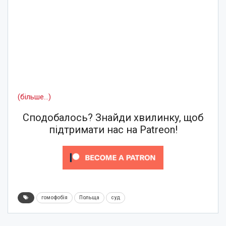
(більше…)
Сподобалось? Знайди хвилинку, щоб
підтримати нас на Patreon!
гомофобія
Польща
суд