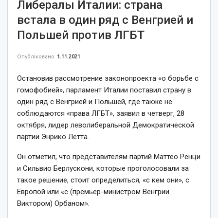
Либералы Италии: страна
встала в один ряд с Венгрией и
Польшей против ЛГБТ
Опубліковано
1.11.2021
Остановив рассмотрение законопроекта «о борьбе с
гомофобией», парламент Италии поставил страну в
один ряд с Венгрией и Польшей, где также не
соблюдаются «права ЛГБТ», заявил в четверг, 28
октября, лидер леволиберальной Демократической
партии Энрико Летта.
Он отметил, что представителям партий Маттео Ренци
и Сильвио Берлускони, которые проголосовали за
такое решение, стоит определиться, «с кем они», с
Европой или «с (премьер-министром Венгрии
Виктором) Орбаном».