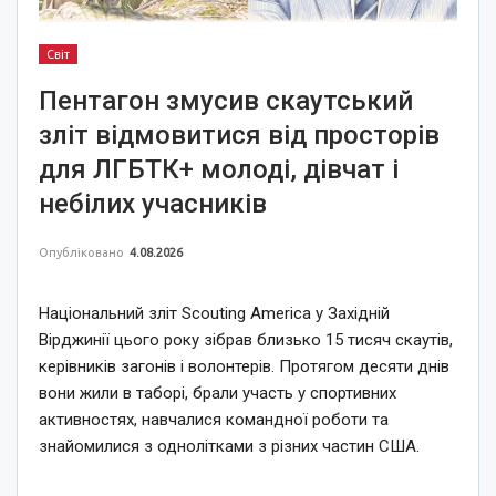
Світ
Пентагон змусив скаутський
зліт відмовитися від просторів
для ЛГБТК+ молоді, дівчат і
небілих учасників
Опубліковано
4.08.2026
Національний зліт Scouting America у Західній
Вірджинії цього року зібрав близько 15 тисяч скаутів,
керівників загонів і волонтерів. Протягом десяти днів
вони жили в таборі, брали участь у спортивних
активностях, навчалися командної роботи та
знайомилися з однолітками з різних частин США.