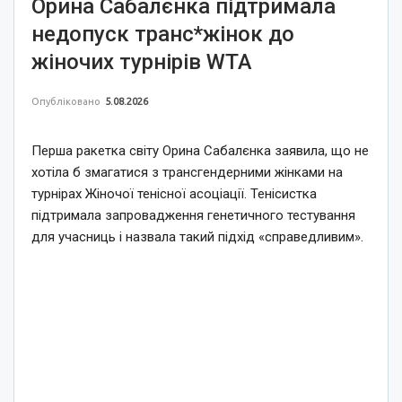
Орина Сабалєнка підтримала
недопуск транс*жінок до
жіночих турнірів WTA
Опубліковано
5.08.2026
Перша ракетка світу Орина Сабалєнка заявила, що не
хотіла б змагатися з трансгендерними жінками на
турнірах Жіночої тенісної асоціації. Тенісистка
підтримала запровадження генетичного тестування
для учасниць і назвала такий підхід «справедливим».