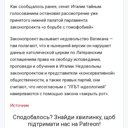
Как сообщалось ранее, сенат Италии тайным
голосованием остановил рассмотрение уже
принятого нижней палатой парламента
законопроекта «о борьбе с гомофобией».
Законопроект вызывает недовольство Ватикана —
там полагают, что в нынешней версии он нарушает
данные католической церкви по Латеранским
соглашениям права на свободу исповедания,
проповеди и обучения в Италии. Недовольны
законопроектом и представители «консервативной»
общественности, а также правых партий, они
считают, что несогласным с “ЛГБТ-идеологией”
намереваются с помощью закона «закрыть рот».
Источник
Сподобалось? Знайди хвилинку, щоб
підтримати нас на Patreon!