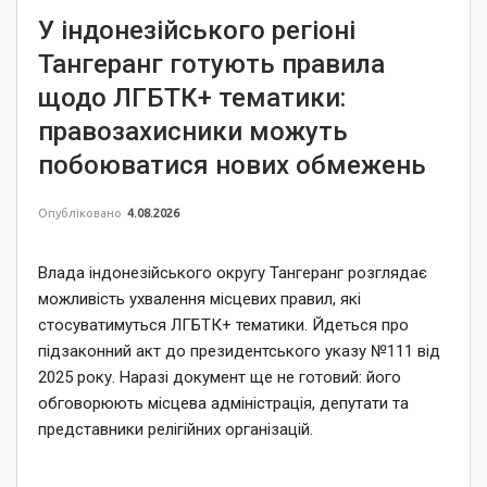
У індонезійського регіоні
Тангеранг готують правила
щодо ЛГБТК+ тематики:
правозахисники можуть
побоюватися нових обмежень
Опубліковано
4.08.2026
Влада індонезійського округу Тангеранг розглядає
можливість ухвалення місцевих правил, які
стосуватимуться ЛГБТК+ тематики. Йдеться про
підзаконний акт до президентського указу №111 від
2025 року. Наразі документ ще не готовий: його
обговорюють місцева адміністрація, депутати та
представники релігійних організацій.