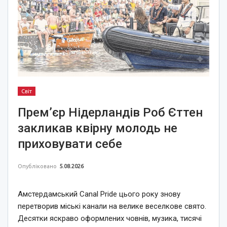
Світ
Прем’єр Нідерландів Роб Єттен
закликав квірну молодь не
приховувати себе
Опубліковано
5.08.2026
Амстердамський Canal Pride цього року знову
перетворив міські канали на велике веселкове свято.
Десятки яскраво оформлених човнів, музика, тисячі