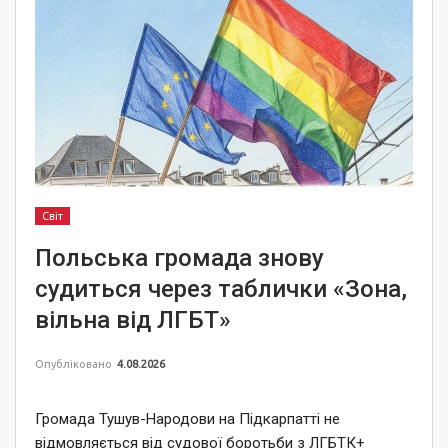
Світ
Польська громада знову
судиться через таблички «Зона,
вільна від ЛГБТ»
Опубліковано
4.08.2026
Громада Тушув-Народови на Підкарпатті не
відмовляється від судової боротьби з ЛГБТК+