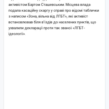
активістом Бартом Сташевським. Місцева влада
подала касаційну скаргу у справі про відомі таблички
з написом «Зона, вільна від ЛГБТ», які активіст
встановлював біля в’їздів до населених пунктів, що
ухвалили декларації проти так званої «ЛГБТ-
ідеології».