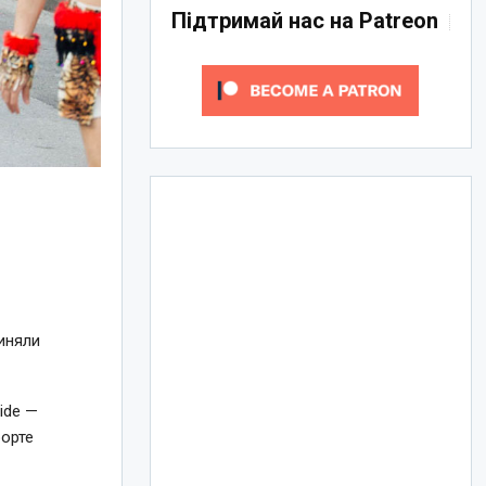
Підтримай нас на Patreon
иняли
ide —
рорте