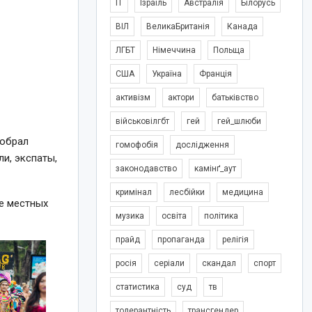
IT
Ізраїль
Австралія
Білорусь
ВІЛ
ВеликаБританія
Канада
ЛГБТ
Німеччина
Польща
США
Україна
Франція
активізм
актори
батьківство
військовілгбт
гей
гей_шлюби
собрал
гомофобія
дослідження
и, экспаты,
законодавство
камінґ_аут
кримінал
лесбійки
медицина
ке местных
музика
освіта
політика
прайд
пропаганда
релігія
росія
серіали
скандал
спорт
статистика
суд
тв
толерантність
трансгендер