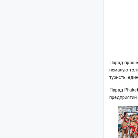
Парад прошел
немалую тол
туристы еди
Парад Phuket
предприятий.