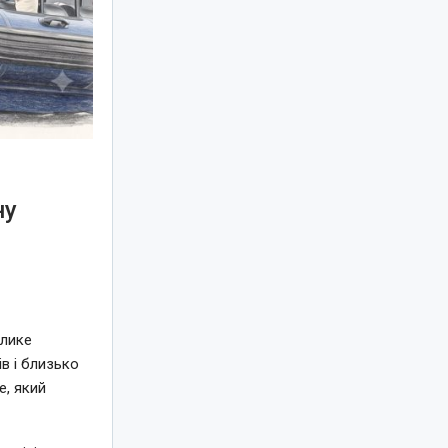
ну
елике
в і близько
e, який