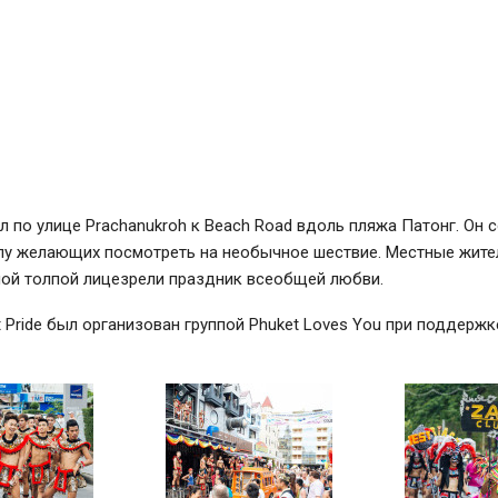
 по улице Prachanukroh к Beach Road вдоль пляжа Патонг. Он 
пу желающих посмотреть на необычное шествие. Местные жител
ной толпой лицезрели праздник всеобщей любви.
 Pride был организован группой Phuket Loves You при поддерж