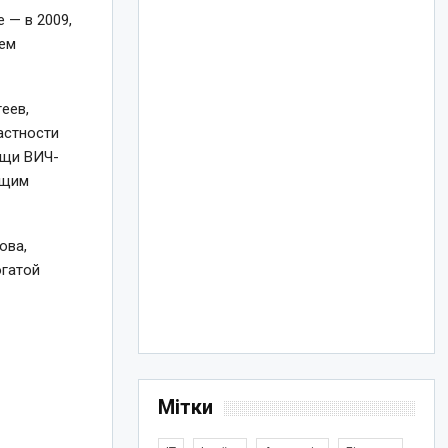
 — в 2009,
ием
еев,
астности
ощи ВИЧ-
ющим
ова,
огатой
Мітки