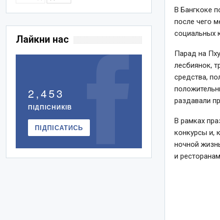
В Бангкоке п
после чего м
социальных 
Лайкни нас
Парад на Пху
лесбиянок, т
средства, по
положительны
2,453
раздавали п
ПІДПІСНИКІВ
В рамках пра
ПІДПІСАТИСЬ
конкурсы и, 
ночной жизн
и ресторанам