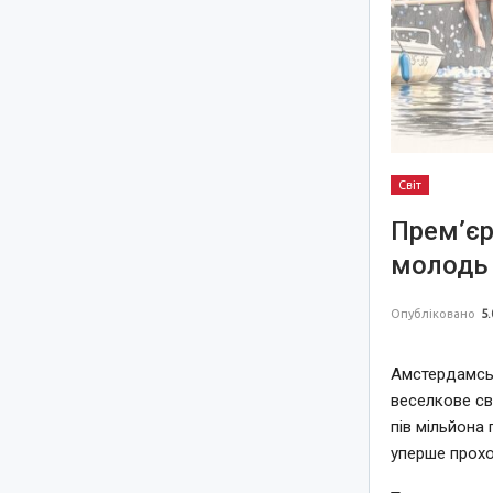
Світ
Прем’єр
молодь 
Опубліковано
5.
Амстердамськ
веселкове св
пів мільйона 
уперше прохо