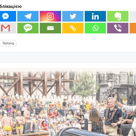
блікацією
Таїланд