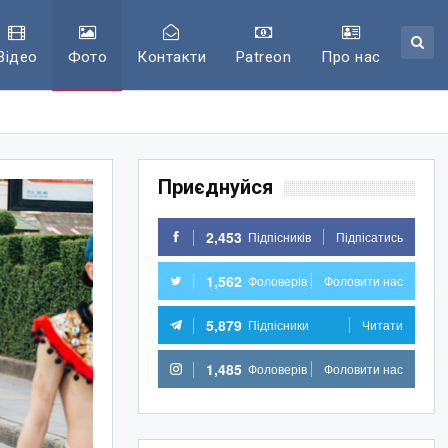
Відео
Фото
Контакти
Patreon
Про нас
Приєднуйся
2,453
Підпісників
Підпісатись
1,562
Фоловерів
Фоловити нас
5,879
Підпісники
Читати
1,485
Фоловерів
Фоловити нас