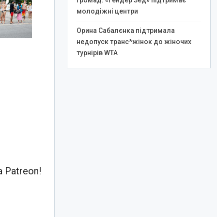
громад: «Гендер Зед» підтримає
молодіжні центри
Орина Сабалєнка підтримала
недопуск транс*жінок до жіночих
турнірів WTA
 Patreon!