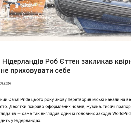
 Нідерландів Роб Єттен закликав квір
не приховувати себе
08.2026
ий Canal Pride цього року знову перетворив міські канали на в
ято. Десятки яскраво оформлених човнів, музика, тисячі прапорі
глядачів — саме так виглядав один із головних заходів WorldPrid
дить у Нідерландах.