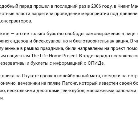
одобный парад прошел в последний раз в 2006 году, в Чианг Мае
естные власти запретили проведение мероприятия под давлен
консерваторов.
кете — это не только буйство свободы самовыражения в лице г
рансгендеров и бисексуалов, но и благотворительная акция. В ч
лученные в рамках праздника, были направлены на проект пом
м пациентам The Life Home Project. В ходе парада всем жела
резервативы и буклеты с информацией о СПИДе.
здника на Пхукете прошел волейбольный матч, поездки на остр
конечно, вечеринки на пляже Патонг, который известен своей б
ью, несколькими десятками гей-клубов, массажными салонами
и.