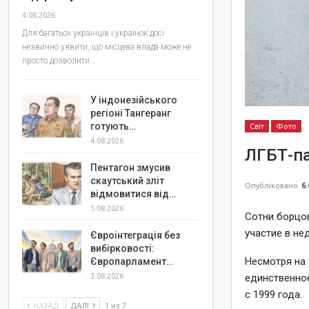
4.08.2026
Для багатьох українців і українок досі
незвично уявити, що місцева влада може не
просто дозволити…
У індонезійського
регіоні Тангеранг
готують…
Світ
Фото
4.08.2026
ЛГБТ-па
Пентагон змусив
скаутський зліт
Опубліковано
6.
відмовитися від…
5.08.2026
Сотни борцов
участие в не
Євроінтеграція без
вибірковості:
Несмотря на 
Європарламент…
единственное
3.08.2026
с 1999 года.
НАЗАД
ДАЛІ
1 из 7