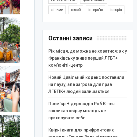
фільми
шлюб
інтерв'ю
історія
Останні записи
Рік місця, де можна не ховатися: як у
Франківську живе перший ЛГБТ+
ком’юніті-центр
Новий Цивільний кодекс поставили
на паузу, але загроза для прав
ЛГБТІК+ людей залишається
Прем’єр Нідерландів Роб Єттен
закликав квірну молодь не
приховувати себе
Квірні книги для прифронтових