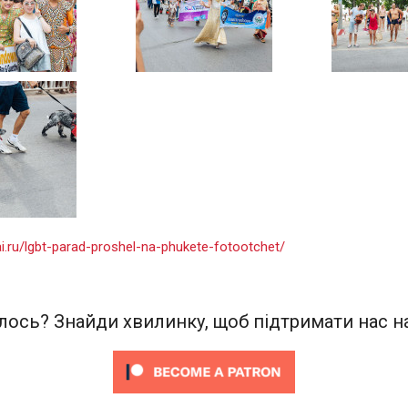
ai.ru/lgbt-parad-proshel-na-phukete-fotootchet/
ось? Знайди хвилинку, щоб підтримати нас на