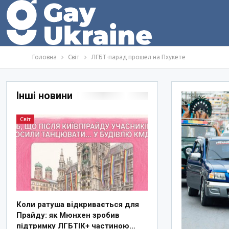
Головна
Світ
ЛГБТ-парад прошел на Пхукете
Інші новини
Світ
Коли ратуша відкривається для
Прайду: як Мюнхен зробив
підтримку ЛГБТІК+ частиною…