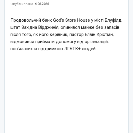
Опубліковано
4.08.2026
Продовольчий банк God’s Store House у місті Блуфілд,
штат Західна Вірджинія, опинився майже без запасів
після того, як його керівник, пастор Елвін Крістіан,
відмовився приймати допомогу від організацій,
пов’язаних із підтримкою ЛГБТК+ людей.