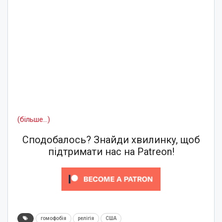
(більше…)
Сподобалось? Знайди хвилинку, щоб
підтримати нас на Patreon!
гомофобія
релігія
США