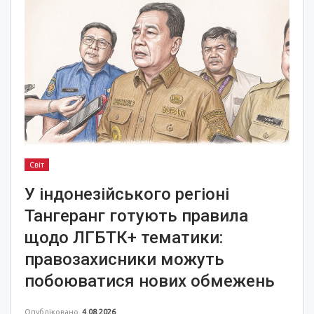
Світ
У індонезійського регіоні
Тангеранг готують правила
щодо ЛГБТК+ тематики:
правозахисники можуть
побоюватися нових обмежень
Опубліковано
4.08.2026