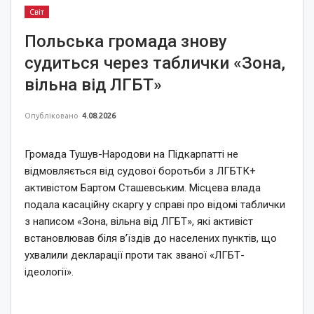
Світ
Польська громада знову
судиться через таблички «Зона,
вільна від ЛГБТ»
Опубліковано
4.08.2026
Громада Тушув-Народови на Підкарпатті не
відмовляється від судової боротьби з ЛГБТК+
активістом Бартом Сташевським. Місцева влада
подала касаційну скаргу у справі про відомі таблички
з написом «Зона, вільна від ЛГБТ», які активіст
встановлював біля в’їздів до населених пунктів, що
ухвалили декларації проти так званої «ЛГБТ-
ідеології».