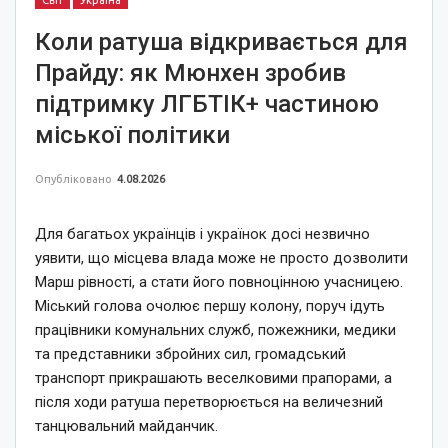
Світ
Україна
Коли ратуша відкривається для
Прайду: як Мюнхен зробив
підтримку ЛГБТІК+ частиною
міської політики
Опубліковано
4.08.2026
Для багатьох українців і українок досі незвично
уявити, що місцева влада може не просто дозволити
Марш рівності, а стати його повноцінною учасницею.
Міський голова очолює першу колону, поруч ідуть
працівники комунальних служб, пожежники, медики
та представники збройних сил, громадський
транспорт прикрашають веселковими прапорами, а
після ходи ратуша перетворюється на величезний
танцювальний майданчик.