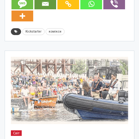
Kickstarter
комікси
Світ