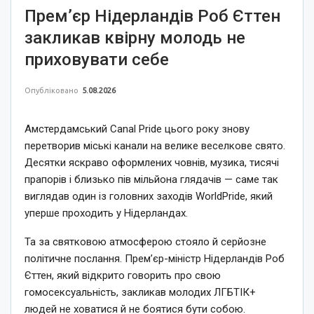
Прем’єр Нідерландів Роб Єттен
закликав квірну молодь не
приховувати себе
Опубліковано
5.08.2026
Амстердамський Canal Pride цього року знову
перетворив міські канали на велике веселкове свято.
Десятки яскраво оформлених човнів, музика, тисячі
прапорів і близько пів мільйона глядачів — саме так
виглядав один із головних заходів WorldPride, який
уперше проходить у Нідерландах.
Та за святковою атмосферою стояло й серйозне
політичне послання. Прем’єр-міністр Нідерландів Роб
Єттен, який відкрито говорить про свою
гомосексуальність, закликав молодих ЛГБТІК+
людей не ховатися й не боятися бути собою.