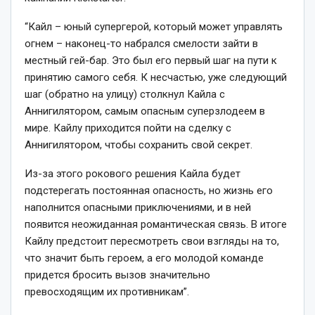
“Кайл – юный супергерой, который может управлять
огнем – наконец-то набрался смелости зайти в
местный гей-бар. Это был его первый шаг на пути к
принятию самого себя. К несчастью, уже следующий
шаг (обратно на улицу) столкнул Кайла с
Аннигилятором, самым опасным суперзлодеем в
мире. Кайлу приходится пойти на сделку с
Аннигилятором, чтобы сохранить свой секрет.
Из-за этого рокового решения Кайла будет
подстерегать постоянная опасность, но жизнь его
наполнится опасными приключениями, и в ней
появится неожиданная романтическая связь. В итоге
Кайлу предстоит пересмотреть свои взгляды на то,
что значит быть героем, а его молодой команде
придется бросить вызов значительно
превосходящим их противникам”.