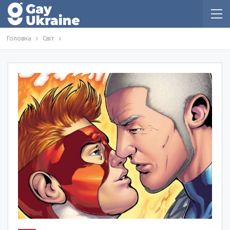
Головна
Світ