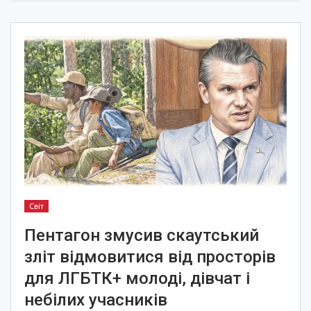
Світ
Пентагон змусив скаутський
зліт відмовитися від просторів
для ЛГБТК+ молоді, дівчат і
небілих учасників