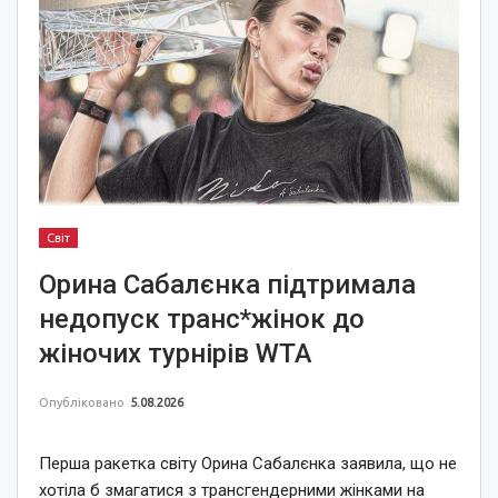
Світ
Орина Сабалєнка підтримала
недопуск транс*жінок до
жіночих турнірів WTA
Опубліковано
5.08.2026
Перша ракетка світу Орина Сабалєнка заявила, що не
хотіла б змагатися з трансгендерними жінками на