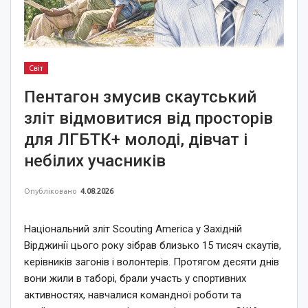
Світ
Пентагон змусив скаутський
зліт відмовитися від просторів
для ЛГБТК+ молоді, дівчат і
небілих учасників
Опубліковано
4.08.2026
Національний зліт Scouting America у Західній
Вірджинії цього року зібрав близько 15 тисяч скаутів,
керівників загонів і волонтерів. Протягом десяти днів
вони жили в таборі, брали участь у спортивних
активностях, навчалися командної роботи та