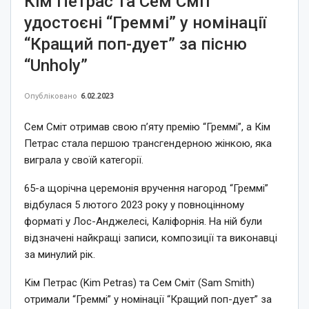
Кім Петрас та Сем Сміт
удостоєні “Греммі” у номінації
“Кращий поп-дует” за пісню
“Unholy”
Опубліковано
6.02.2023
Сем Сміт отримав свою п’яту премію “Греммі”, а Кім
Петрас стала першою трансгендерною жінкою, яка
виграла у своїй категорії.
65-а щорічна церемонія вручення нагород “Греммі”
відбулася 5 лютого 2023 року у повноцінному
форматі у Лос-Анджелесі, Каліфорнія. На ній були
відзначені найкращі записи, композиції та виконавці
за минулий рік.
Кім Петрас (Kim Petras) та Сем Сміт (Sam Smith)
отримали “Греммі” у номінації “Кращий поп-дует” за