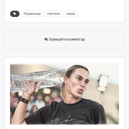
Нідерланди
політика
прайд
Залишити коментар