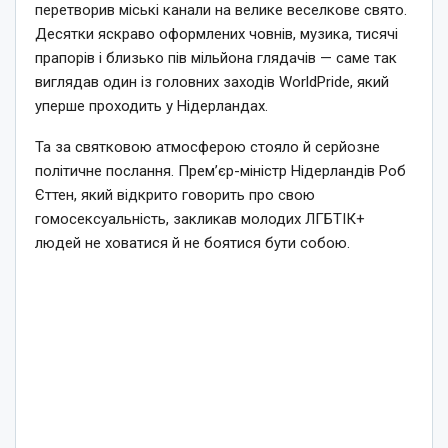
перетворив міські канали на велике веселкове свято.
Десятки яскраво оформлених човнів, музика, тисячі
прапорів і близько пів мільйона глядачів — саме так
виглядав один із головних заходів WorldPride, який
уперше проходить у Нідерландах.
Та за святковою атмосферою стояло й серйозне
політичне послання. Прем’єр-міністр Нідерландів Роб
Єттен, який відкрито говорить про свою
гомосексуальність, закликав молодих ЛГБТІК+
людей не ховатися й не боятися бути собою.