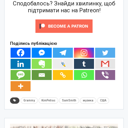
Сподобалось? Знайди хвилинку, щоб
підтримати нас на Patreon!
Поділись публікацією
Grammy
KimPetras
SamSmith
музика
США