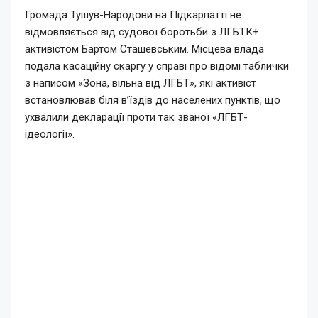
Громада Тушув-Народови на Підкарпатті не
відмовляється від судової боротьби з ЛГБТК+
активістом Бартом Сташевським. Місцева влада
подала касаційну скаргу у справі про відомі таблички
з написом «Зона, вільна від ЛГБТ», які активіст
встановлював біля в’їздів до населених пунктів, що
ухвалили декларації проти так званої «ЛГБТ-
ідеології».