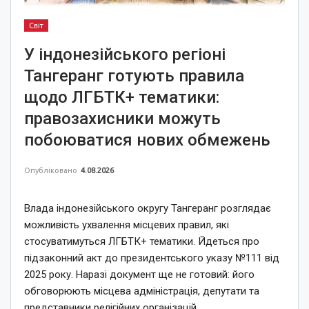
Світ
У індонезійського регіоні
Тангеранг готують правила
щодо ЛГБТК+ тематики:
правозахисники можуть
побоюватися нових обмежень
Опубліковано
4.08.2026
Влада індонезійського округу Тангеранг розглядає
можливість ухвалення місцевих правил, які
стосуватимуться ЛГБТК+ тематики. Йдеться про
підзаконний акт до президентського указу №111 від
2025 року. Наразі документ ще не готовий: його
обговорюють місцева адміністрація, депутати та
представники релігійних організацій.