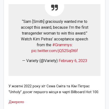
“Sam [Smith] graciously wanted me to
accept this award, because I’m the first
transgender woman to win this award.”
Watch Kim Petras’ acceptance speech
from the
#Grammys
:
pic.twitter.com/jQ52Sq0t6f
— Variety (@Variety)
February 6, 2023
У жовтні 2022 року хіт Сема Сміта та Кім Петрас
“Unholy” досяг першого місця в чарті Billboard Hot 100.
Джерело