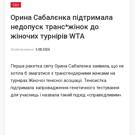
Світ
Орина Сабалєнка підтримала
недопуск транс*жінок до
жіночих турнірів WTA
Опубліковано
5.08.2026
Перша ракетка світу Орина Сабалєнка заявила, що не
хотіла б змагатися з трансгендерними жінками на
турнірах Жіночої тенісної асоціації. Тенісистка
підтримала запровадження генетичного тестування
для учасниць і назвала такий підхід «справедливим».