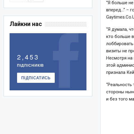
“Я больше не
вперед…” – г
Gaytimes.Co.U
Лайкни нас
“Я думала, ч
кто больше в
лоббировать 
визиты не п
2,453
Несмотря на 
этой админис
ПІДПІСНИКІВ
признала Ке
ПІДПІСАТИСЬ
“Реальность 
стороны ныне
и без того м