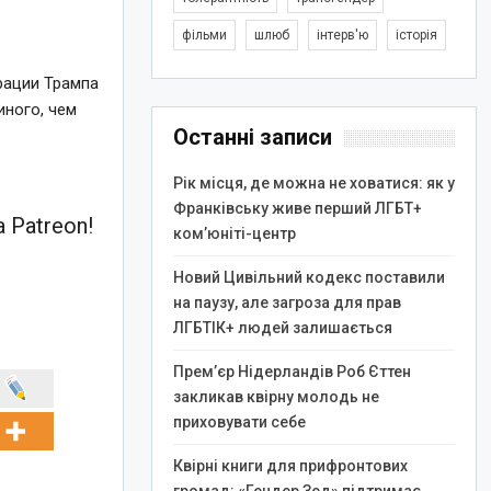
фільми
шлюб
інтерв'ю
історія
рации Трампа
иного, чем
Останні записи
Рік місця, де можна не ховатися: як у
Франківську живе перший ЛГБТ+
 Patreon!
ком’юніті-центр
Новий Цивільний кодекс поставили
на паузу, але загроза для прав
ЛГБТІК+ людей залишається
Прем’єр Нідерландів Роб Єттен
закликав квірну молодь не
приховувати себе
Квірні книги для прифронтових