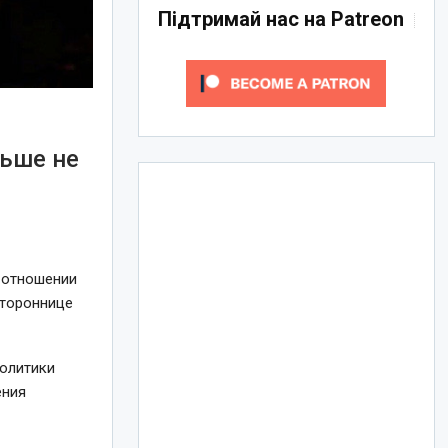
Підтримай нас на Patreon
льше не
ь отношении
стороннице
политики
ения