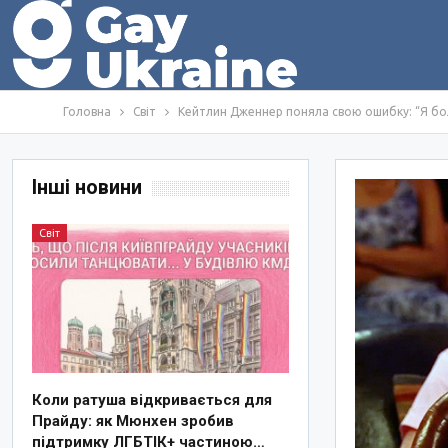
Головна
Світ
Кейтлин Дженнер поняла свою ошибку: “Я бо
Інші новини
Світ
Коли ратуша відкривається для
Прайду: як Мюнхен зробив
підтримку ЛГБТІК+ частиною…