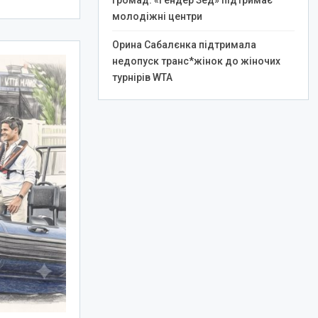
громад: «Гендер Зед» підтримає
молодіжні центри
Орина Сабалєнка підтримала
недопуск транс*жінок до жіночих
турнірів WTA