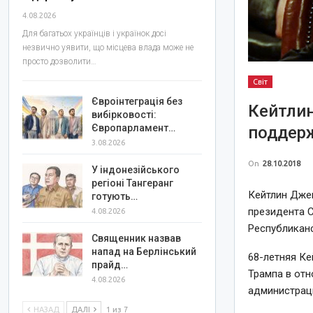
4.08.2026
Для багатьох українців і українок досі
незвично уявити, що місцева влада може не
просто дозволити…
Світ
Євроінтеграція без
Кейтлин
вибірковості:
Європарламент…
поддерж
3.08.2026
On
28.10.2018
У індонезійського
регіоні Тангеранг
Кейтлин Джен
готують…
президента С
4.08.2026
Республиканс
Священник назвав
напад на Берлінський
68-летняя Ке
прайд…
Трампа в от
4.08.2026
администраци
НАЗАД
ДАЛІ
1 из 7