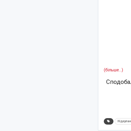
(більше…)
Сподобал
Нідерла