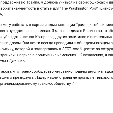
 поддерживаю Трампа. Я должна учиться на своих ошибках и д
оворит знаменитость в статье для “The Washington Post”, цитиру
k.
то могу работать в партии и администрации Трампа, чтобы измен
сего нуждается в переменах. Я много ездила в Вашингтон, чтоб
и убеждать членов Конгресса, других политиков и влиятельных
рошли даром. Они почти всегда приводили к обнадеживающим р
критику, которой я подвергалась в ЛГБТ-сообществе за сотру
трацией, я верила в позитивные изменения… К сожалению, я ош
йтлин Дженнер
такова, что транс-сообщество неустанно подвергается нападк
шнего президента. Лидер нашей страны не проявляет никакого
аргинализированному транс-сообществу…”