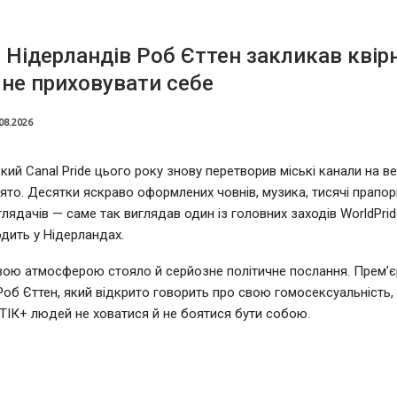
 Нідерландів Роб Єттен закликав квір
не приховувати себе
08.2026
ий Canal Pride цього року знову перетворив міські канали на в
ято. Десятки яскраво оформлених човнів, музика, тисячі прапорі
глядачів — саме так виглядав один із головних заходів WorldPrid
дить у Нідерландах.
вою атмосферою стояло й серйозне політичне послання. Прем’єр
Роб Єттен, який відкрито говорить про свою гомосексуальність,
ІК+ людей не ховатися й не боятися бути собою.