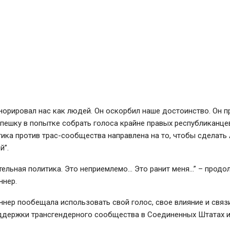
норировал нас как людей. Он оскорбил наше достоинство. Он п
пешку в попытке собрать голоса крайне правых республиканцев
тика против трас-сообщества направлена на то, чтобы сделать
й”.
тельная политика. Это неприемлемо… Это ранит меня…” – продо
ннер.
нер пообещала использовать свой голос, свое влияние и связ
ддержки трансгендерного сообщества в Соединенных Штатах и