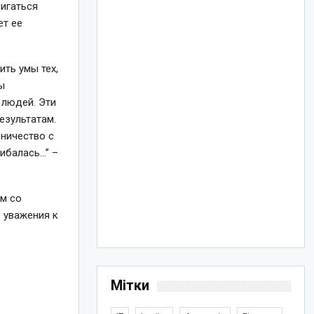
вигаться
ет ее
ить умы тех,
ы
 людей. Эти
езультатам.
дничество с
ибалась…” –
ам со
 уважения к
Мітки