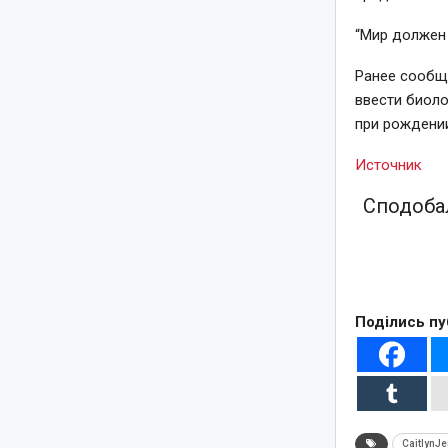
“Мир должен 
Ранее сообщ
ввести биоло
при рождении
Источник
Сподобал
Поділись пу
CaitlynJ