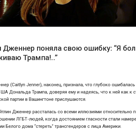
 Дженнер поняла свою ошибку: “Я бо
иваю Трампа!..”
нер (Caitlyn Jenner), наконец, признала, что глубоко ошибалас
ША Дональда Трампа, доверяя ему и надеясь, что к ней как к 
кой партии в Вашингтоне прислушаются.
йтлин Дженнер рассталась со всеми иллюзиями относительно 
ношении ЛГБТ-людей, когда достоянием гласности стали намер
и Белого дома “стереть” трансгендеров с лица Америки.