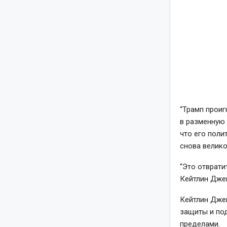
“Трамп проиг
в разменную 
что его поли
снова велико
“Это отврати
Кейтлин Дже
Кейтлин Джен
защиты и по
пределами.