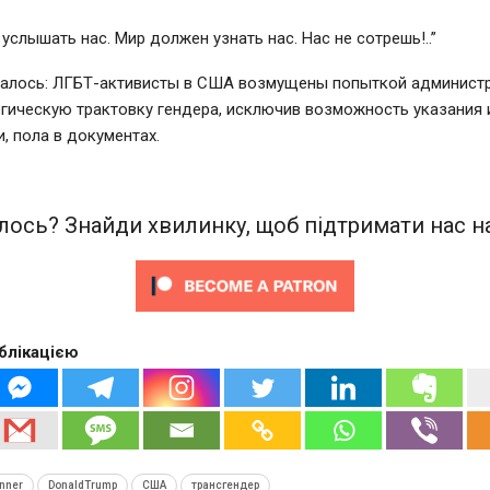
услышать нас. Мир должен узнать нас. Нас не сотрешь!..”
алось: ЛГБТ-активисты в США возмущены попыткой админист
гическую трактовку гендера, исключив возможность указания 
, пола в документах.
ось? Знайди хвилинку, щоб підтримати нас на
блікацією
enner
DonaldTrump
США
трансгендер