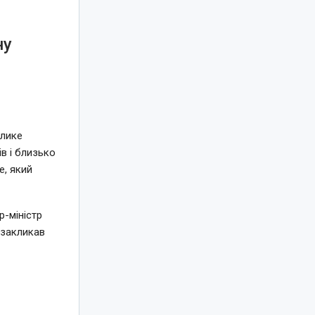
ну
елике
в і близько
e, який
-міністр
 закликав