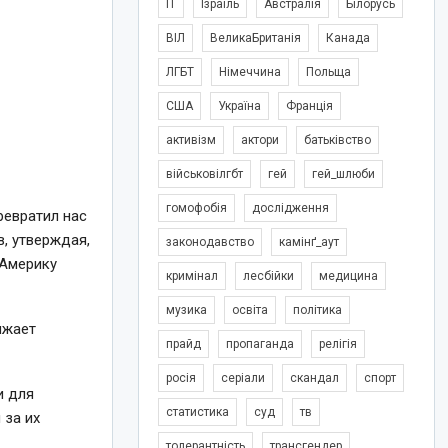
IT
Ізраїль
Австралія
Білорусь
ВІЛ
ВеликаБританія
Канада
ЛГБТ
Німеччина
Польща
США
Україна
Франція
активізм
актори
батьківство
військовілгбт
гей
гей_шлюби
гомофобія
дослідження
ревратил нас
, утверждая,
законодавство
камінґ_аут
 Америку
кримінал
лесбійки
медицина
музика
освіта
політика
лжает
прайд
пропаганда
релігія
росія
серіали
скандал
спорт
и для
статистика
суд
тв
 за их
толерантність
трансгендер