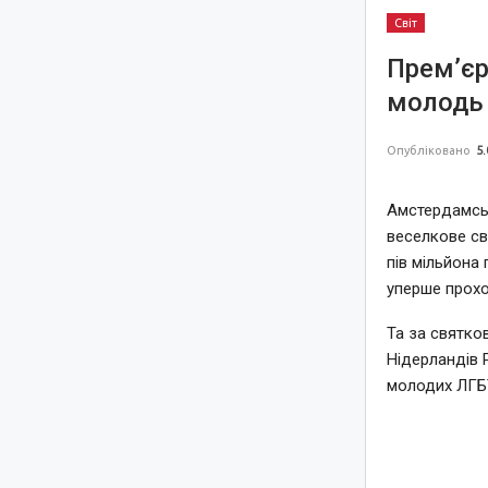
Світ
Прем’єр
молодь 
Опубліковано
5.
Амстердамськ
веселкове св
пів мільйона 
уперше прохо
Та за святко
Нідерландів 
молодих ЛГБТ