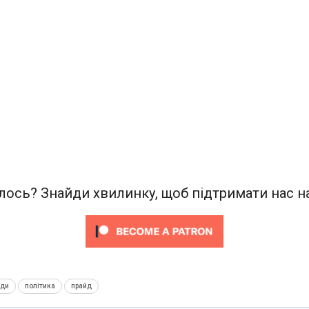
ось? Знайди хвилинку, щоб підтримати нас на
нди
політика
прайд