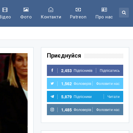
Відео
Фото
Контакти
Patreon
Про нас
Приєднуйся
2,453
Підпісників
Підпісатись
1,562
Фоловерів
Фоловити нас
5,879
Підпісники
Читати
1,485
Фоловерів
Фоловити нас