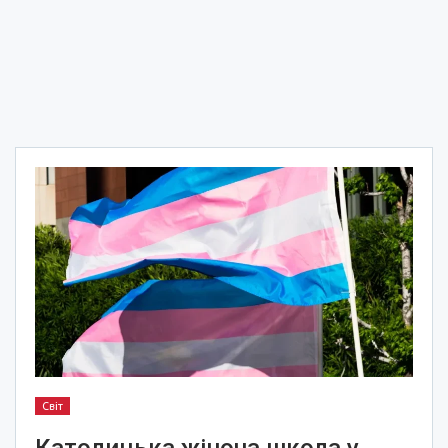
Світ
Католицька жіноча школа у