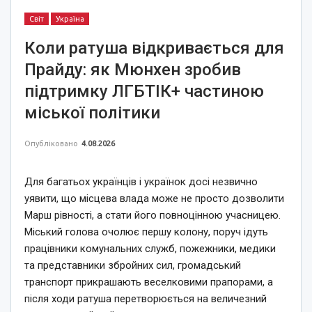
Світ
Україна
Коли ратуша відкривається для
Прайду: як Мюнхен зробив
підтримку ЛГБТІК+ частиною
міської політики
Опубліковано
4.08.2026
Для багатьох українців і українок досі незвично
уявити, що місцева влада може не просто дозволити
Марш рівності, а стати його повноцінною учасницею.
Міський голова очолює першу колону, поруч ідуть
працівники комунальних служб, пожежники, медики
та представники збройних сил, громадський
транспорт прикрашають веселковими прапорами, а
після ходи ратуша перетворюється на величезний