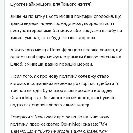
шукати найкращого для їхнього життя”.
Лише на початку цього місяця понтифік оголосив, що
трансгендерні члени громади можуть хреститися і
виступати хресними батьками або свідками шлюбу на
тих же умовах, що і будь-які інші дорослі.
А минулого місяця Папа Франциск вперше заявив, що
одностатеві пари можуть отримати благословення на
шлюб, змінивши давню позицію церкви.
Після того, як про нову політику коледжу стало
відомо, в соціальних мережах розгорілися дебати. У
той час як одні були зворушені кроками коледжу
Святої Марії до більшої інклюзивності, інші були не
надто задоволені своєю альма-матер.
Говорячи з Newsweek про реакцію на їхню нову
політику, прес-секретар Сент-Мері сказав: “
Ми
знаємо, що є ті, хто не згодні з цим оновленням