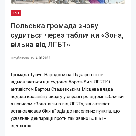
Світ
Польська громада знову
судиться через таблички «Зона,
вільна від ЛГБТ»
Опубліковано
4.08.2026
Громада Тушув-Народови на Підкарпатті не
відмовляється від судової боротьби з ЛГБТК+
активістом Бартом Сташевським. Місцева влада
подала касаційну скаргу у справі про відомі таблички
з написом «Зона, вільна від ЛГБТ», які активіст
встановлював біля в’їздів до населених пунктів, що
ухвалили декларації проти так званої «ЛГБТ-
ідеології».