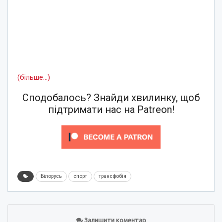
(більше…)
Сподобалось? Знайди хвилинку, щоб
підтримати нас на Patreon!
Білорусь
спорт
трансфобія
Залишити коментар