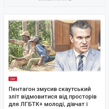
Світ
Пентагон змусив скаутський
зліт відмовитися від просторів
для ЛГБТК+ молоді, дівчат і