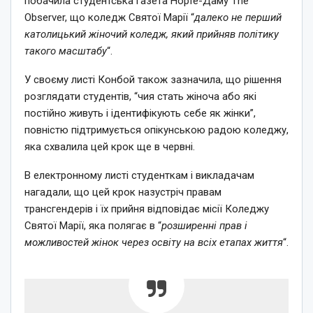
побачила студентська газета Норте-Даму The
Observer, що коледж Святої Марії “
далеко не перший
католицький жіночий коледж, який прийняв політику
такого масштабу
“.
У своєму листі Конбой також зазначила, що рішення
розглядати студентів, “чия стать жіноча або які
постійно живуть і ідентифікують себе як жінки”,
повністю підтримується опікунською радою коледжу,
яка схвалила цей крок ще в червні.
В електронному листі студенткам і викладачам
нагадали, що цей крок назустріч правам
трансгендерів і їх прийня відповідає місії Коледжу
Святої Марії, яка полягає в “
розширенні прав і
можливостей жінок через освіту на всіх етапах життя
“.