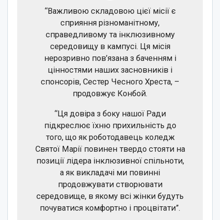
“Важливою складовою цієї місії є
сприяння різноманітному,
справедливому та інклюзивному
середовищу в кампусі. Ця місія
нерозривно пов’язана з баченням і
цінностями наших засновників і
спонсорів, Сестер Чесного Хреста, –
продовжує Конбой.
“Ця довіра з боку нашої Ради
підкреслює їхню прихильність до
того, що як роботодавець коледж
Святої Марії повинен твердо стояти на
позиції лідера інклюзивної спільноти,
а як викладачі ми повинні
продовжувати створювати
середовище, в якому всі жінки будуть
почуватися комфортно і процвітати”.