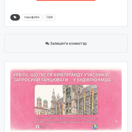
гомофобія
США
Залишити коментар