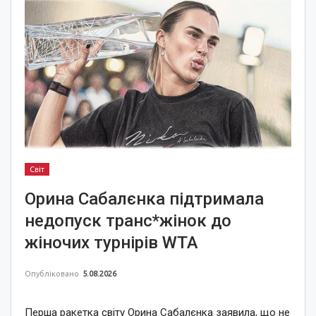
Світ
Орина Сабалєнка підтримала
недопуск транс*жінок до
жіночих турнірів WTA
Опубліковано
5.08.2026
Перша ракетка світу Орина Сабалєнка заявила, що не