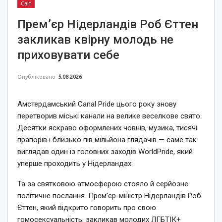
Світ
Прем’єр Нідерландів Роб Єттен
закликав квірну молодь не
приховувати себе
Опубліковано
5.08.2026
Амстердамський Canal Pride цього року знову
перетворив міські канали на велике веселкове свято.
Десятки яскраво оформлених човнів, музика, тисячі
прапорів і близько пів мільйона глядачів — саме так
виглядав один із головних заходів WorldPride, який
уперше проходить у Нідерландах.
Та за святковою атмосферою стояло й серйозне
політичне послання. Прем’єр-міністр Нідерландів Роб
Єттен, який відкрито говорить про свою
гомосексуальність, закликав молодих ЛГБТІК+