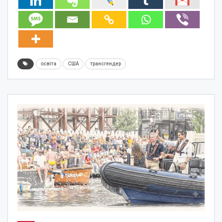
освіта
США
трансгендер