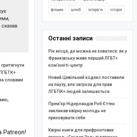
фільми
шлюб
інтерв'ю
історія
кує
ими,
 сказав
Останні записи
Рік місця, де можна не ховатися: як у
Франківську живе перший ЛГБТ+
 притягнути
ком’юніті-центр
о ЛГБТК+
Новий Цивільний кодекс поставили
, за словами
на паузу, але загроза для прав
ЛГБТІК+ людей залишається
мію,
Прем’єр Нідерландів Роб Єттен
закликав квірну молодь не
приховувати себе
Квірні книги для прифронтових
 Patreon!