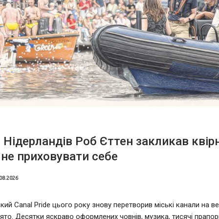
 Нідерландів Роб Єттен закликав квір
не приховувати себе
08.2026
ий Canal Pride цього року знову перетворив міські канали на в
ято. Десятки яскраво оформлених човнів, музика, тисячі прапорі