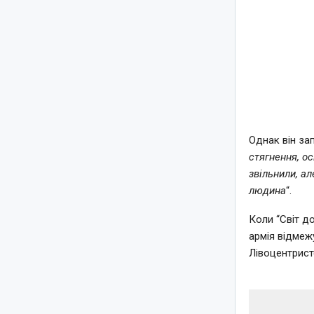
Однак він зап
стягнення, о
звільнили, а
людина
“.
Коли “Світ д
армія відмеж
Лівоцентрист