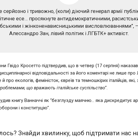
е серйозно і тривожно, (коли) діючий генерал армії публі
ітичне есе… просякнуте антидемократичними, расистськ
бськими і жінконенависницькими висловлюваннями”, –
Алессандро Зан, лівий політик і ЛГБТК+ активіст.
они Гвідо Кросетто підтвердив, що в четвер (17 серпня) наказав
дисциплінарної відповідальності за його коментарі не лише пр
е й про екологів, феміністок, євреїв та темношкірих італійців, які
проблемами, що вражають італійське суспільство
“.
удив книгу Ванначчі як “безглузду маячню… яка дискредитує ар
оборони і конституцію”.
ось? Знайди хвилинку, щоб підтримати нас на