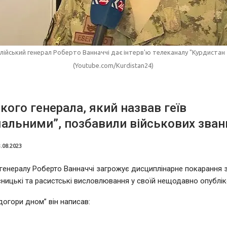
алійський генерал Роберто Ванначчі дає інтерв'ю телеканалу "Курдистан 
(Youtube.com/Kurdistan24)
ького генерала, який назвав геїв
альними”, позбавили військових зван
.08.2023
 генералу Роберто Ванначчі загрожує дисциплінарне покарання 
ницькі та расистські висловлювання у своїй нещодавно опубліко
 догори дном” він написав: