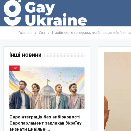
Головна
Світ
Італійського генерала, який назвав геїв “нен
Інші новини
Світ
Євроінтеграція без вибірковості:
Європарламент закликав Україну
визнати цивільні…