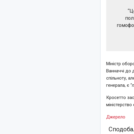
“Ц
пол
гомофо
Міністр обор
Ванначчі до 
спільноту, ал
генерала, є “
Кросетто зас
міністерство 
Джерело
Сподобал