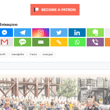
блікацією
ілгбт
гомофобія
Італія
скандал