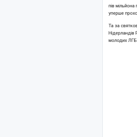
пів мільйона 
уперше прохо
Та за святко
Нідерландів 
молодих ЛГБТ