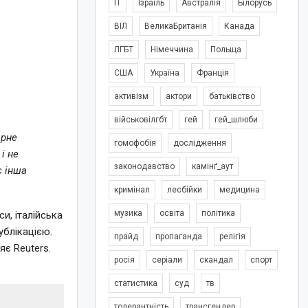
IT
Ізраїль
Австралія
Білорусь
ВІЛ
ВеликаБританія
Канада
ЛГБТ
Німеччина
Польща
США
Україна
Франція
активізм
актори
батьківство
військовілгбт
гей
гей_шлюби
арне
гомофобія
дослідження
і не
законодавство
камінґ_аут
є інша
кримінал
лесбійки
медицина
музика
освіта
політика
и, італійська
ублікацією.
прайд
пропаганда
релігія
яє Reuters.
росія
серіали
скандал
спорт
статистика
суд
тв
толерантність
трансгендер