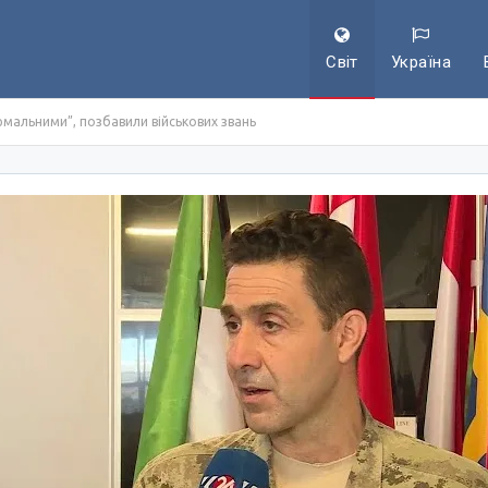
Світ
Україна
ормальними”, позбавили військових звань