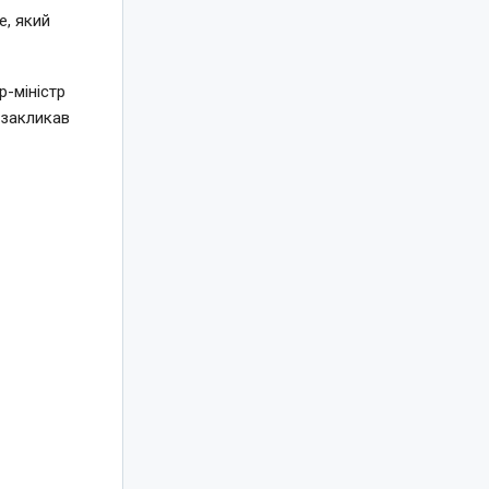
e, який
-міністр
 закликав