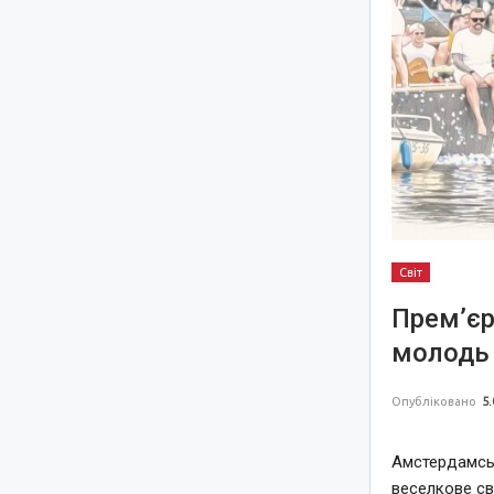
Світ
Прем’єр
молодь 
Опубліковано
5.
Амстердамськ
веселкове св