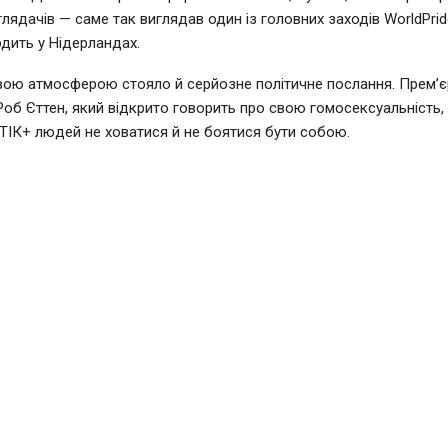
глядачів — саме так виглядав один із головних заходів WorldPrid
дить у Нідерландах.
вою атмосферою стояло й серйозне політичне послання. Прем’єр
Роб Єттен, який відкрито говорить про свою гомосексуальність,
ІК+ людей не ховатися й не боятися бути собою.