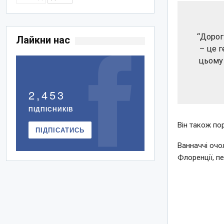
“Дорог
Лайкни нас
– це 
цьому 
2,453
ПІДПІСНИКІВ
Він також по
ПІДПІСАТИСЬ
Ванначчі очол
Флоренції, пе