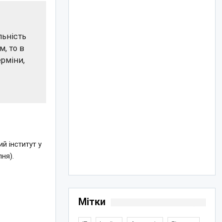
льність
, то в
ерміни,
й інститут у
ня).
Мітки