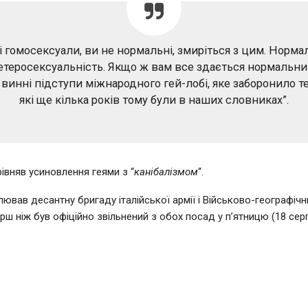
і гомосексуали, ви не нормальні, змиріться з цим. Норма
гетеросексуальність. Якщо ж вам все здається нормальним
винні підступи міжнародного гей-лобі, яке заборонило т
які ще кілька років тому були в наших словниках”.
рівняв усиновлення геями з “
канібалізмом
“.
ював десантну бригаду італійської армії і Військово-географічни
рш ніж був офіційно звільнений з обох посад у п’ятницю (18 серп