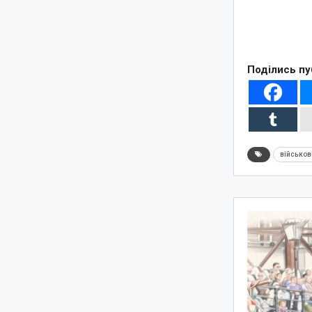
Поділись пу
військов