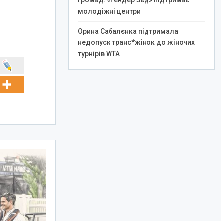
громад: «Гендер Зед» підтримає
молодіжні центри
Орина Сабалєнка підтримала
недопуск транс*жінок до жіночих
турнірів WTA