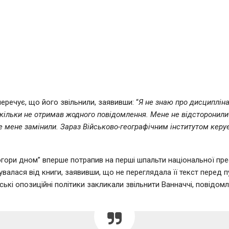
еречує, що його звільнили, заявивши: “
Я не знаю про дисциплін
скільки не отримав жодного повідомлення. Мене не відсторонили 
ле мене замінили. Зараз Військово-географічним інститутом керу
огори дном” вперше потрапив на перші шпальти національної прес
увалася від книги, заявивши, що не переглядала її текст перед п
ські опозиційні політики закликали звільнити Ванначчі, повідомл