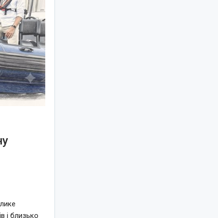
ну
елике
в і близько