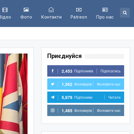
Відео
Фото
Контакти
Patreon
Про нас
Приєднуйся
2,453
Підпісників
Підпісатись
1,562
Фоловерів
Фоловити нас
5,879
Підпісники
Читати
1,485
Фоловерів
Фоловити нас