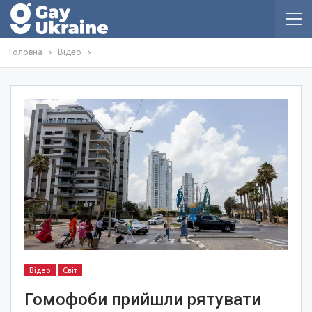
Головна
Відео
Відео
Світ
Гомофоби прийшли рятувати