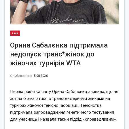
Світ
Орина Сабалєнка підтримала
недопуск транс*жінок до
жіночих турнірів WTA
Опубліковано
5.08.2026
Перша ракетка світу Орина Сабалєнка заявила, що не
хотіла б змагатися з трансгендерними жінками на
турнірах Жіночої тенісної асоціації. Тенісистка
підтримала запровадження генетичного тестування
для учасниць і назвала такий підхід «справедливим».