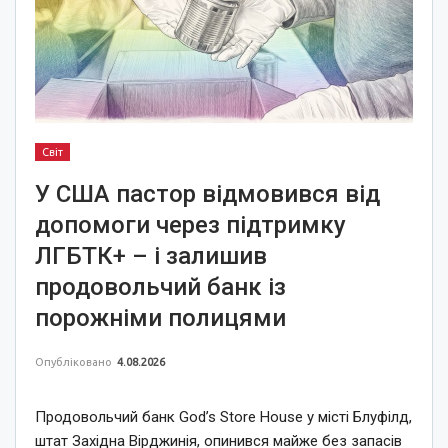
Світ
У США пастор відмовився від
допомоги через підтримку
ЛГБТК+ – і залишив
продовольчий банк із
порожніми полицями
Опубліковано
4.08.2026
Продовольчий банк God’s Store House у місті Блуфілд,
штат Західна Вірджинія, опинився майже без запасів