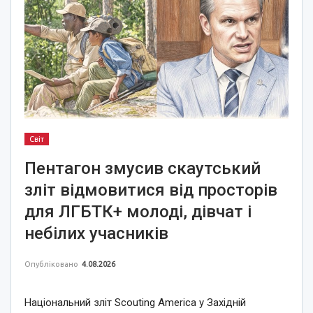
Світ
Пентагон змусив скаутський
зліт відмовитися від просторів
для ЛГБТК+ молоді, дівчат і
небілих учасників
Опубліковано
4.08.2026
Національний зліт Scouting America у Західній