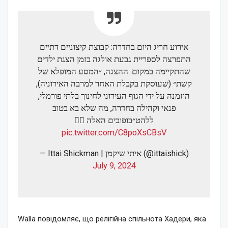
אירוע חריג היום בחדרה: קבוצת קיצוניים דתיים
התפרצה לספריית גבעת אולגה בזמן הצגת ילדים
שהתקיימה במקום. ההצגה, ״המסע המופלא של
קשת״ (שעוסקת בקבלת האחר למרבה האירוניה),
הוזמנה על ידי הגוף העירוני לחינוך בלתי פורמלי,
פנאי וקהילה בחדרה, מה שלא בא בטוב
ללהט״בופובים האלה 🏳️‍🌈
pic.twitter.com/C8poXsCBsV
— Ittai Shickman | איתי שיקמן (@ittaishick)
July 9, 2024
Walla повідомляє, що релігійна спільнота Хадери, яка