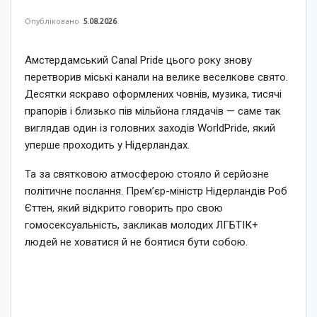
Опубліковано
5.08.2026
Амстердамський Canal Pride цього року знову
перетворив міські канали на велике веселкове свято.
Десятки яскраво оформлених човнів, музика, тисячі
прапорів і близько пів мільйона глядачів — саме так
виглядав один із головних заходів WorldPride, який
уперше проходить у Нідерландах.
Та за святковою атмосферою стояло й серйозне
політичне послання. Прем’єр-міністр Нідерландів Роб
Єттен, який відкрито говорить про свою
гомосексуальність, закликав молодих ЛГБТІК+
людей не ховатися й не боятися бути собою.