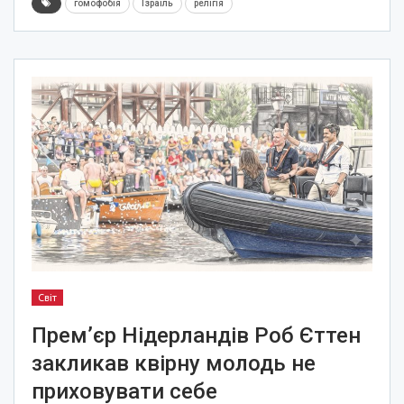
гомофобія
Ізраїль
релігія
Світ
Прем’єр Нідерландів Роб Єттен
закликав квірну молодь не
приховувати себе