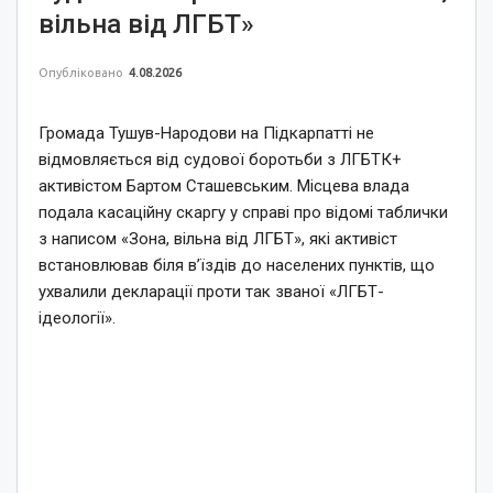
вільна від ЛГБТ»
Опубліковано
4.08.2026
Громада Тушув-Народови на Підкарпатті не
відмовляється від судової боротьби з ЛГБТК+
активістом Бартом Сташевським. Місцева влада
подала касаційну скаргу у справі про відомі таблички
з написом «Зона, вільна від ЛГБТ», які активіст
встановлював біля в’їздів до населених пунктів, що
ухвалили декларації проти так званої «ЛГБТ-
ідеології».