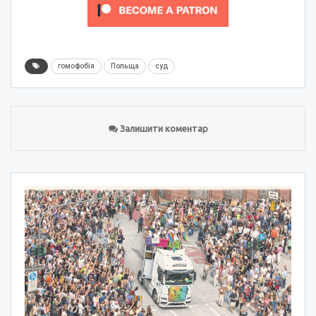
гомофобія
Польща
суд
Залишити коментар