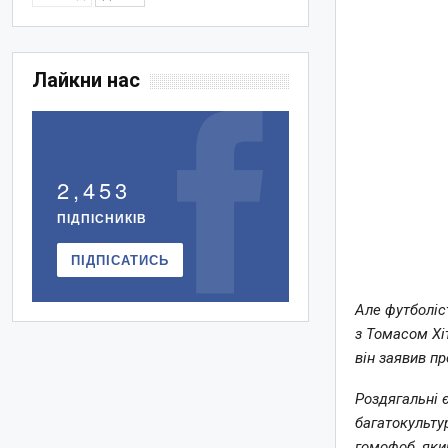
Лайкни нас
2,453
ПІДПІСНИКІВ
ПІДПІСАТИСЬ
Але футболіс
з Томасом Хіт
він заявив п
Роздягальні 
багатокульту
гомофоб, яки