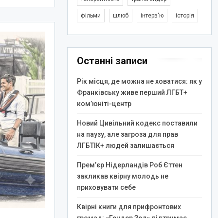
фільми
шлюб
інтерв'ю
історія
Останні записи
Рік місця, де можна не ховатися: як у
Франківську живе перший ЛГБТ+
ком’юніті-центр
Новий Цивільний кодекс поставили
на паузу, але загроза для прав
ЛГБТІК+ людей залишається
Прем’єр Нідерландів Роб Єттен
закликав квірну молодь не
приховувати себе
Квірні книги для прифронтових