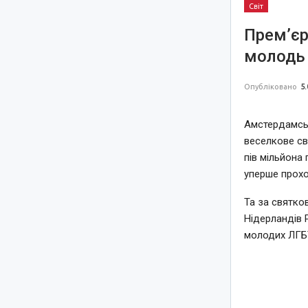
Світ
Прем’єр
молодь 
Опубліковано
5.
Амстердамськ
веселкове св
пів мільйона 
уперше прохо
Та за святко
Нідерландів 
молодих ЛГБТ