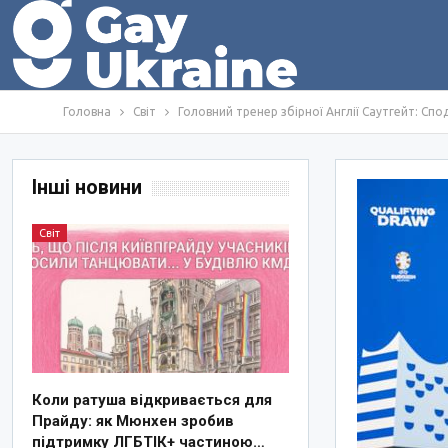
Головна
Світ
Головний тренер збірної Англії Саутгейт: Спо
Інші новини
Світ
Коли ратуша відкривається для
Прайду: як Мюнхен зробив
підтримку ЛГБТІК+ частиною…