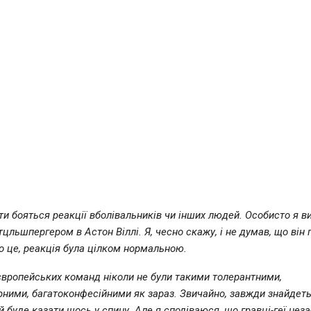
ти бояться реакції вболівальників чи інших людей. Особисто я в
цльшпергером в Астон Віллі. Я, чесно скажу, і не думав, що він г
ро це, реакція була цілком нормальною.
європейських команд ніколи не були такими толерантними,
рними, багатоконфесійними як зараз. Звичайно, завжди знайдет
й буде казати щось у спину. Але я сподіваюся, що гравці-геї нез