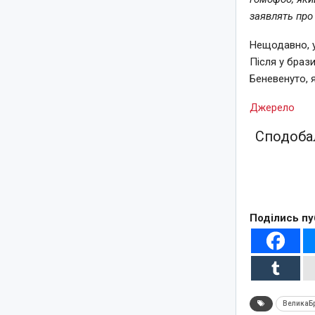
заявлять про
Нещодавно, у
Після у браз
Беневенуто, я
Джерело
Сподобал
Поділись пу
ВеликаБр