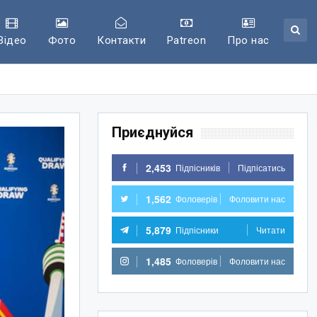
Відео
Фото
Контакти
Patreon
Про нас
Приєднуйся
2,453
Підпісників
Підпісатись
1,562
Фоловерів
Фоловити нас
5,879
Підпісники
Читати
1,485
Фоловерів
Фоловити нас