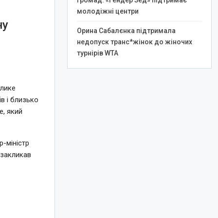
громад: «Гендер Зед» підтримає
молодіжні центри
ну
Орина Сабалєнка підтримала
недопуск транс*жінок до жіночих
турнірів WTA
елике
в і близько
e, який
-міністр
 закликав