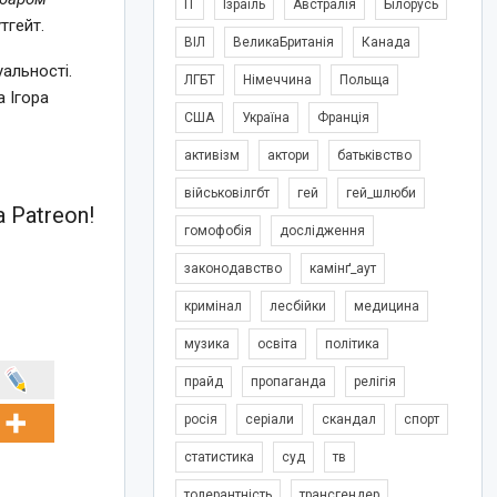
IT
Ізраїль
Австралія
Білорусь
тгейт.
ВІЛ
ВеликаБританія
Канада
альності.
ЛГБТ
Німеччина
Польща
а Ігора
США
Україна
Франція
активізм
актори
батьківство
військовілгбт
гей
гей_шлюби
 Patreon!
гомофобія
дослідження
законодавство
камінґ_аут
кримінал
лесбійки
медицина
музика
освіта
політика
прайд
пропаганда
релігія
росія
серіали
скандал
спорт
статистика
суд
тв
толерантність
трансгендер