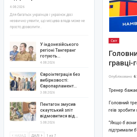
4.08.2026
Для багатьох українців і українок досі
незвично уявити, що місцева влада може не
просто дозволити…
Світ
У індонезійського
регіоні Тангеранг
Головни
готують…
гравці-
4.08.2026
Євроінтеграція без
Опубліковано
6.
вибірковості:
Європарламент…
Тренер бажає
3.08.2026
Головний тре
Пентагон змусив
геїв зробити 
скаутський зліт
відмовитися від…
“
Якщо б вони 
5.08.2026
підтримали б 
НАЗАД
ДАЛІ
1 из 7