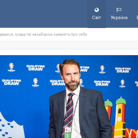
Світ
Україна
діваюся, гравці-геї незабаром заявлять про себе