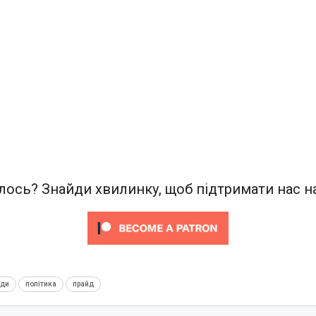
ось? Знайди хвилинку, щоб підтримати нас на
нди
політика
прайд