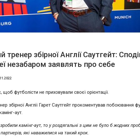
й тренер збірної Англії Саутгейт: Спод
геї незабаром заявлять про себе
11.2022
, щоб футболісти не приховували своєї орієнтації.
нер збірної Англії Гарет Саутгейт прокоментував побоювання фу
камінг-аут.
зробили камінг-аут, то у роздягальні з цим не було б жодних про
партнерів, які наважилися на такий крок.