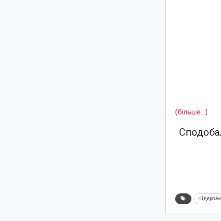
(більше…)
Сподобал
Нідерла