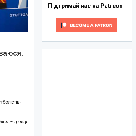
Підтримай нас на Patreon
іваюся,
тболістів-
блем – гравці