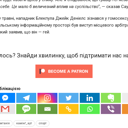
 себе. Це мало б величезний вплив на суспільство
“, — сказав Сау
 травні, нападник Блекпула Джейк Деніелс зізнався у гомосексу
ильському інформаційному просторі був виступ місцевого арбітр
кий заявив, що він — гей.
ось? Знайди хвилинку, щоб підтримати нас на
блікацією
итанія
камінґ_аут
спорт