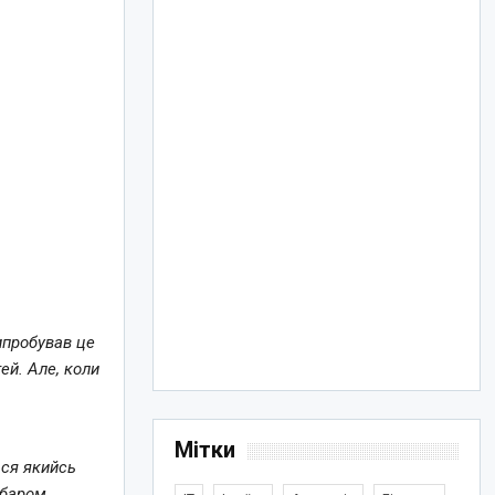
ипробував це
ей. Але, коли
Мітки
ься якийсь
абаром