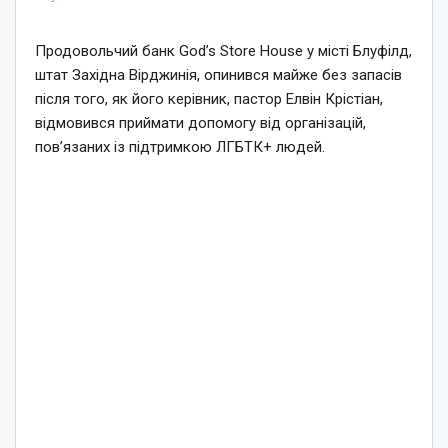
Продовольчий банк God’s Store House у місті Блуфілд,
штат Західна Вірджинія, опинився майже без запасів
після того, як його керівник, пастор Елвін Крістіан,
відмовився приймати допомогу від організацій,
пов’язаних із підтримкою ЛГБТК+ людей.