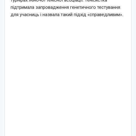
турнірах Жіночої тенісної асоціації. Тенісистка
підтримала запровадження генетичного тестування
для учасниць і назвала такий підхід «справедливим».