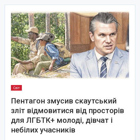
Світ
Пентагон змусив скаутський
зліт відмовитися від просторів
для ЛГБТК+ молоді, дівчат і
небілих учасників