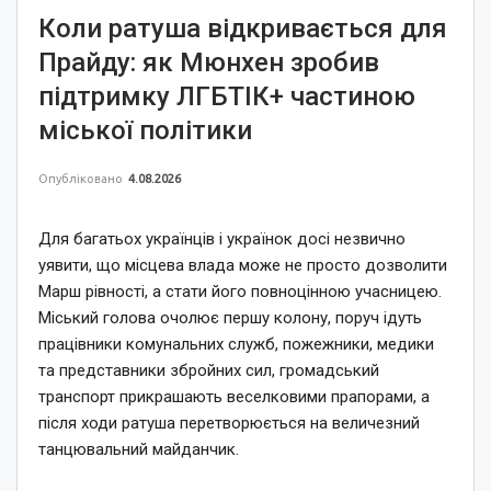
Коли ратуша відкривається для
Прайду: як Мюнхен зробив
підтримку ЛГБТІК+ частиною
міської політики
Опубліковано
4.08.2026
Для багатьох українців і українок досі незвично
уявити, що місцева влада може не просто дозволити
Марш рівності, а стати його повноцінною учасницею.
Міський голова очолює першу колону, поруч ідуть
працівники комунальних служб, пожежники, медики
та представники збройних сил, громадський
транспорт прикрашають веселковими прапорами, а
після ходи ратуша перетворюється на величезний
танцювальний майданчик.