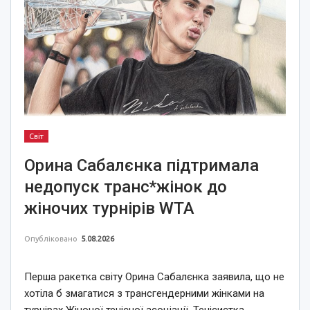
Світ
Орина Сабалєнка підтримала
недопуск транс*жінок до
жіночих турнірів WTA
Опубліковано
5.08.2026
Перша ракетка світу Орина Сабалєнка заявила, що не
хотіла б змагатися з трансгендерними жінками на