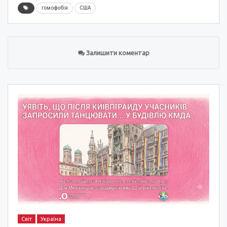
гомофобія
США
Залишити коментар
Світ
Україна