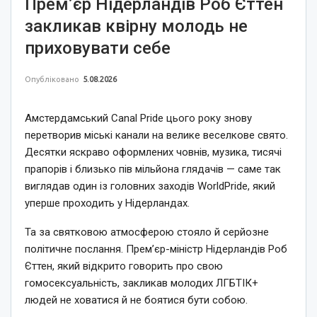
Прем’єр Нідерландів Роб Єттен
закликав квірну молодь не
приховувати себе
Опубліковано
5.08.2026
Амстердамський Canal Pride цього року знову
перетворив міські канали на велике веселкове свято.
Десятки яскраво оформлених човнів, музика, тисячі
прапорів і близько пів мільйона глядачів — саме так
виглядав один із головних заходів WorldPride, який
уперше проходить у Нідерландах.
Та за святковою атмосферою стояло й серйозне
політичне послання. Прем’єр-міністр Нідерландів Роб
Єттен, який відкрито говорить про свою
гомосексуальність, закликав молодих ЛГБТІК+
людей не ховатися й не боятися бути собою.