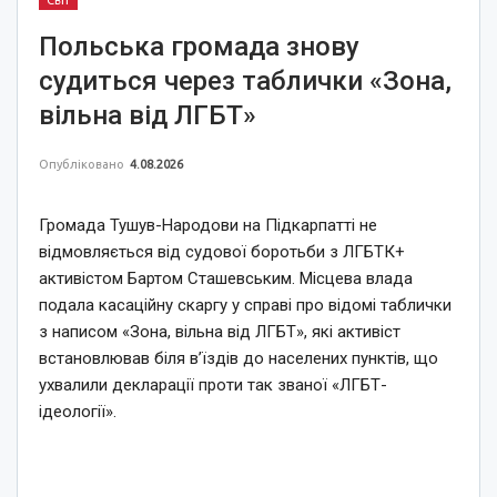
Світ
Польська громада знову
судиться через таблички «Зона,
вільна від ЛГБТ»
Опубліковано
4.08.2026
Громада Тушув-Народови на Підкарпатті не
відмовляється від судової боротьби з ЛГБТК+
активістом Бартом Сташевським. Місцева влада
подала касаційну скаргу у справі про відомі таблички
з написом «Зона, вільна від ЛГБТ», які активіст
встановлював біля в’їздів до населених пунктів, що
ухвалили декларації проти так званої «ЛГБТ-
ідеології».