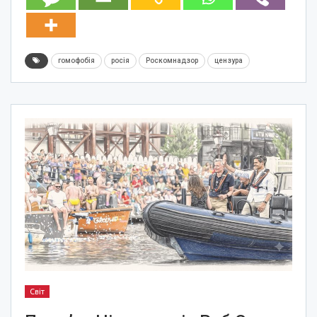
гомофобія
росія
Роскомнадзор
цензура
Світ