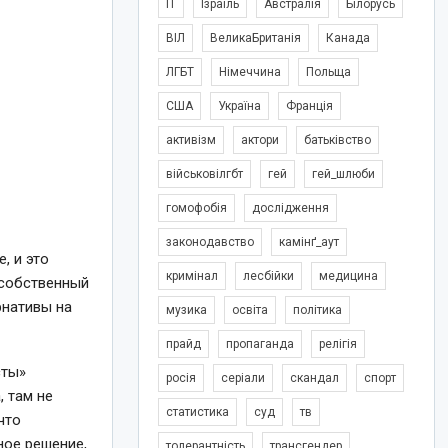
IT
Ізраїль
Австралія
Білорусь
ВІЛ
ВеликаБританія
Канада
ЛГБТ
Німеччина
Польща
США
Україна
Франція
активізм
актори
батьківство
військовілгбт
гей
гей_шлюби
гомофобія
дослідження
законодавство
камінґ_аут
, и это
кримінал
лесбійки
медицина
 собственный
рнативы на
музика
освіта
політика
прайд
пропаганда
релігія
сты»
росія
серіали
скандал
спорт
 там не
статистика
суд
тв
что
ное решение,
толерантність
трансгендер