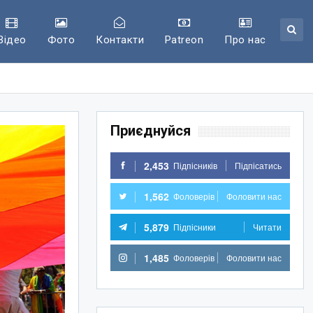
Відео
Фото
Контакти
Patreon
Про нас
Приєднуйся
2,453
Підпісників
Підпісатись
1,562
Фоловерів
Фоловити нас
5,879
Підпісники
Читати
1,485
Фоловерів
Фоловити нас