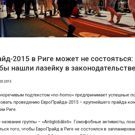
йд-2015 в Риге может не состояться:
ы нашли лазейку в законодательств
03.2015
асноречивым подтекстом «no-homo» предпринимает успешные п
вовать проведению ЕвроПрайда-2015 – крупнейшего прайда кон
ии Риге.
название группы – «Antiglobālisti». Гомофобные активисты, пох
ься того, чтобы ЕвроПрайд в Риге не состоялся в запланирова