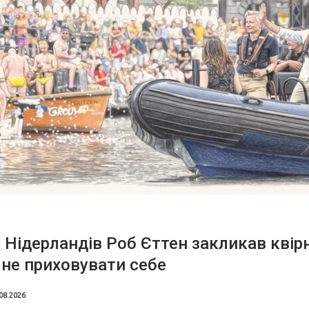
 Нідерландів Роб Єттен закликав квір
не приховувати себе
08.2026