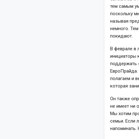
тем самым ум
поскольку м
называя пред
немного. Тем
покидают.
В феврале в
инициаторы к
поддержать 
ЕвроПрайда.
полагаем и в
которая зани
Он также оп
не имеет ни 
Мы хотим пр
семьи. Если 
напоминать. 