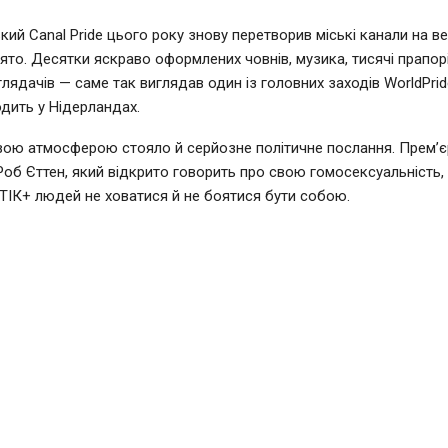
ий Canal Pride цього року знову перетворив міські канали на в
ято. Десятки яскраво оформлених човнів, музика, тисячі прапорі
глядачів — саме так виглядав один із головних заходів WorldPrid
дить у Нідерландах.
вою атмосферою стояло й серйозне політичне послання. Прем’єр
Роб Єттен, який відкрито говорить про свою гомосексуальність,
ІК+ людей не ховатися й не боятися бути собою.