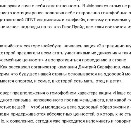
ыв руки и сняв с себя ответственность. В «Мозаике» этому не 
инистр юстиции ранее позволял себе откровенно гомофобные з
ставителей ЛГБТ «педиками» и «мафией», поэтому оптимизма у
 не менее, надежды на то, что ЕвроПрайд все-таки состоится, и
 латвийском секторе Фейсбука началась акция «За традиционн
оторой предлагали всем стать участниками их движения и так
«семейные ценности» и воспротивиться проведению в стране
 Как рассказал организатор кампании Дмитрий Сарафанов, «мы
ерим, что будущее нашей страны основывается на здоровой м
мается спортом, и семье, в которой есть мать, отец и дети».
роверг предположения о гомофобном характере акции: «Наше 
одного призыва, направленного против меньшинств, или какой-т
остых вещей — чтобы молодежь вела здоровый образ жизни и
люди, придерживаются абсолютных ценностей, о которых не с
Но, к сожалению, сегодня уже приходится напоминать и говорить