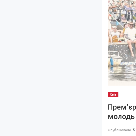
Світ
Прем’єр
молодь 
Опубліковано
5.