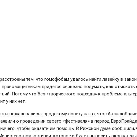
расстроены тем, что гомофобам удалось найти лазейку в законе
о правозащитникам придется серьезно подумать, как отыскать
твий. Потому что без «творческого подхода» к проблеме альте
т у них нет.
сты пожаловались городскому совету на то, что «Антиглобали
аявили о проведении своего «фестиваля» в период ЕвроПрайда,
ничего, чтобы оказать им помощь. В Рижской думе сообщили, 
Министерством юстиции, которое и будет выносить окончатель