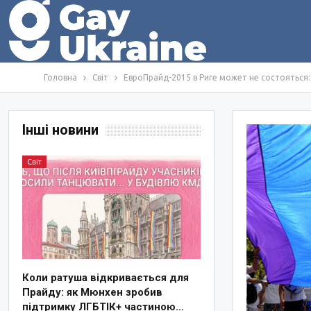
Головна
Світ
ЕвроПрайд-2015 в Риге может не состояться
Інші новини
Світ
Коли ратуша відкривається для
Прайду: як Мюнхен зробив
підтримку ЛГБТІК+ частиною…