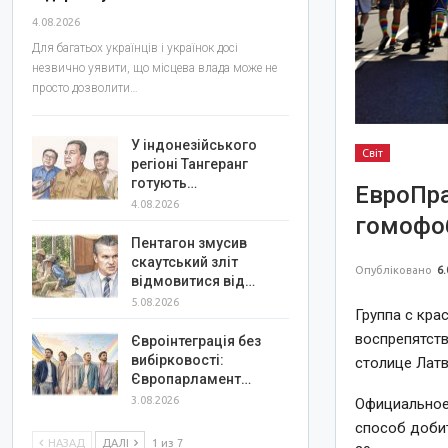
4.08.2026
Для багатьох українців і українок досі
незвично уявити, що місцева влада може не
просто дозволити…
У індонезійського
Світ
регіоні Тангеранг
готують…
ЕвроПра
4.08.2026
гомофоб
Пентагон змусив
скаутський зліт
Опубліковано
6.
відмовитися від…
5.08.2026
Группа с кр
воспрепятст
Євроінтеграція без
вибірковості:
столице Латв
Європарламент…
3.08.2026
Официальное 
способ добит
НАЗАД
ДАЛІ
1 из 7