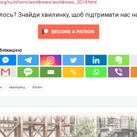
u.org/ru/inform/worldnews/worldnews_2014.html
ось? Знайди хвилинку, щоб підтримати нас на
блікацією
ія
европрайд
Латвія