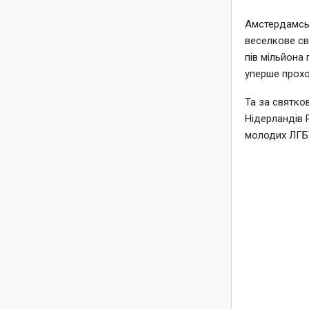
Амстердамськ
веселкове св
пів мільйона 
уперше прохо
Та за святко
Нідерландів 
молодих ЛГБТ