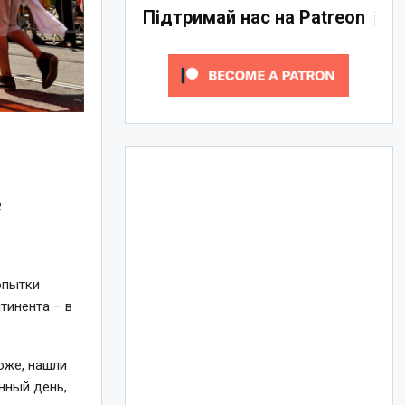
Підтримай нас на Patreon
е
опытки
тинента – в
оже, нашли
нный день,