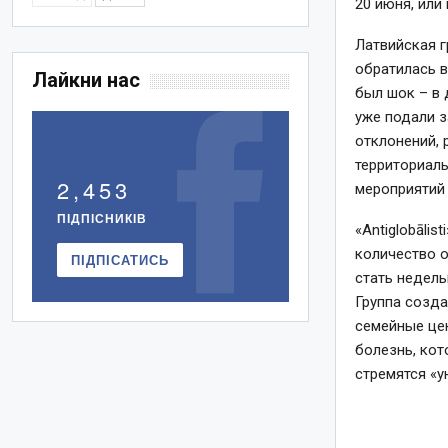
20 июня, или
Латвийская г
обратилась 
Лайкни нас
был шок – в 
уже подали з
отклонений,
территориаль
2,453
мероприятий
ПІДПІСНИКІВ
«Antiglobāli
количество о
ПІДПІСАТИСЬ
стать недель
Группа созда
семейные цен
болезнь, кот
стремятся «