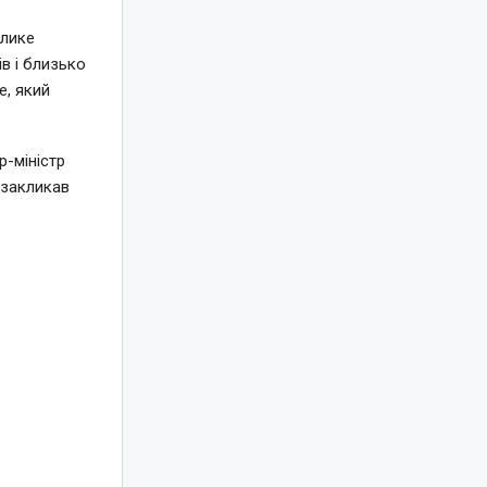
елике
в і близько
e, який
-міністр
 закликав