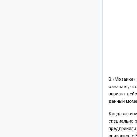
В «Мозаике» 
означает, чт
вариант дейс
данный момен
Когда активи
специально з
предприняли 
связались с 