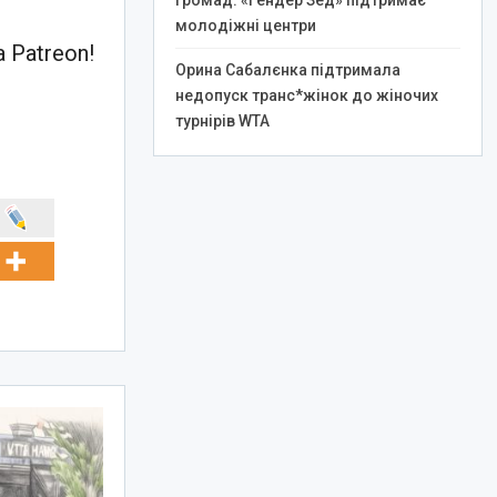
громад: «Гендер Зед» підтримає
молодіжні центри
 Patreon!
Орина Сабалєнка підтримала
недопуск транс*жінок до жіночих
турнірів WTA