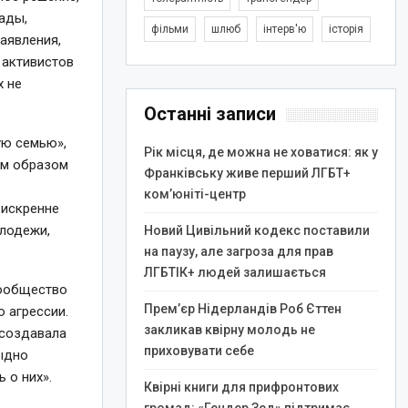
рады,
фільми
шлюб
інтерв'ю
історія
аявления,
 активистов
х не
Останні записи
ую семью»,
Рік місця, де можна не ховатися: як у
им образом
Франківську живе перший ЛГБТ+
ком’юніті-центр
 искренне
олодежи,
Новий Цивільний кодекс поставили
на паузу, але загроза для прав
ЛГБТІК+ людей залишається
сообщество
Прем’єр Нідерландів Роб Єттен
о агрессии.
закликав квірну молодь не
 создавала
приховувати себе
тыдно
 о них».
Квірні книги для прифронтових