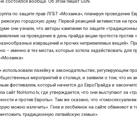
 не состоялся вообще. Об этом пишет GSN.
руппа по защите прав ЛГБТ «Мозаика», планируя проведение Е
в рижскую городскую думу. Первой реакцией активистов на пр
думе они узнали, что авторы кампании по защите «традиционны
аявление на проведение в день прайда акции протеста против 
 разнообразных извращений и прочих неприемлемых вещей». Пр
но – именно в тех местах, которые хотела задействовать для п
 «Мозаика».
sti» использовали лазейку в законодательстве, регулирующем пр
бщественных мероприятий в столице, и заявили о том, что их 
ным фестивалем, который начнется до ЕвроПрайда и закончитс
ла сайт NoHomo.lv, где утверждается, что они выступают за «
ности и против Европы». Там же сказано, что «гомосексуализм
орую можно излечить». Геев и лесбиянок на сайте обвиняют в т
уничтожить традиционную латвийскую семью».