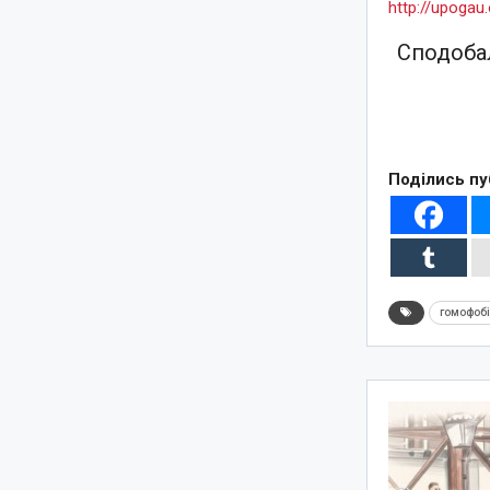
http://upoga
Сподобал
Поділись пу
гомофоб