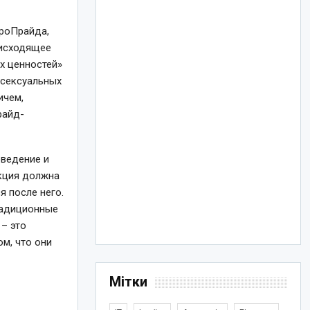
вроПрайда,
оисходящее
х ценностей»
«сексуальных
ичем,
райд-
оведение и
акция должна
я после него.
традиционные
 – это
ом, что они
Мітки