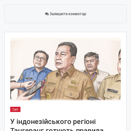
Залишити коментар
Світ
У індонезійського регіоні
Тангеранг готують правила