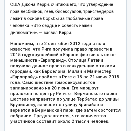
США Джона Керри, считающего, что утверждение
прав лесбиянок, геев, бисексуалов, трансгендеров
лежит в основе борьбы за глобальные права
человека. «Это сердце и совесть нашей
дипломатии», — заявил Керри.
Напомним, что 2 сентября 2012 года стало
известно, что Рига получила право провести в
2015 году крупнейший в Европе фестиваль секс-
меньшинств «Европрайд». Столица Латвии
получила данное право в конкуренции с такими
городами, как Барселона, Милан и Манчестер.
«Европрайд» пройдет в Риге с 15 по 21 июня 2015
года. Само шествие гомосексуалистов
запланировано на 20 июня. Его маршрут
проложен по центру Риги: от Верманского парка
шествие направится по улице Тербатас до улицы
Бруниниеку, завернет на улицу Бривибас и
вернется в Верманский парк, где затем состоится
собрание. Предполагается, что количество
участников составит около 2 тысяч человек.