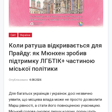
Світ
Україна
Коли ратуша відкривається для
Прайду: як Мюнхен зробив
підтримку ЛГБТІК+ частиною
міської політики
Опубліковано
4.08.2026
Для багатьох українців і українок досі незвично
уявити, що місцева влада може не просто дозволити
Марш рівності, а стати його повноцінною учасницею.
Міський голова очолює першу колону, поруч ідуть