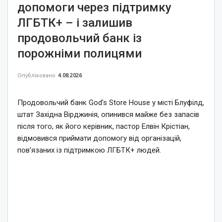
допомоги через підтримку
ЛГБТК+ – і залишив
продовольчий банк із
порожніми полицями
Опубліковано
4.08.2026
Продовольчий банк God’s Store House у місті Блуфілд,
штат Західна Вірджинія, опинився майже без запасів
після того, як його керівник, пастор Елвін Крістіан,
відмовився приймати допомогу від організацій,
пов’язаних із підтримкою ЛГБТК+ людей.