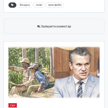
Білорусь
спорт
трансфобія
Залишити коментар
Світ