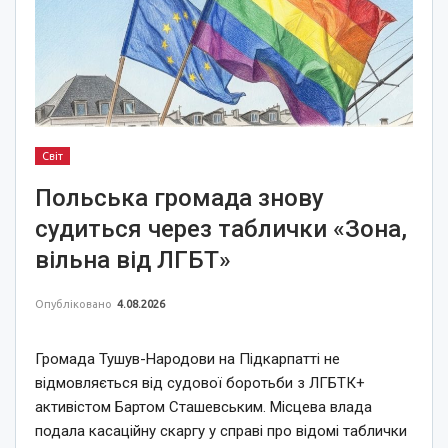
Світ
Польська громада знову
судиться через таблички «Зона,
вільна від ЛГБТ»
Опубліковано
4.08.2026
Громада Тушув-Народови на Підкарпатті не
відмовляється від судової боротьби з ЛГБТК+
активістом Бартом Сташевським. Місцева влада
подала касаційну скаргу у справі про відомі таблички