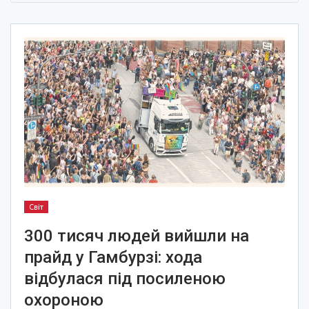
Світ
300 тисяч людей вийшли на
прайд у Гамбурзі: хода
відбулася під посиленою
охороною