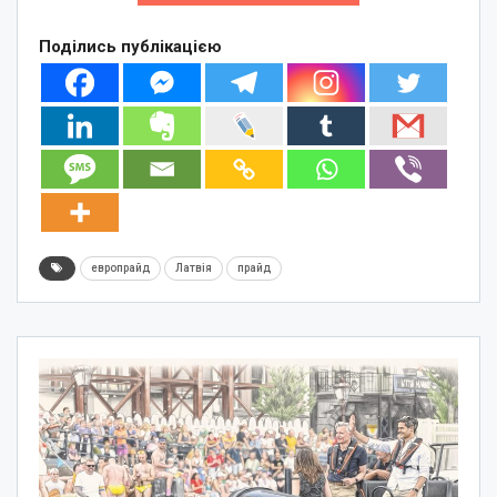
Поділись публікацією
европрайд
Латвія
прайд