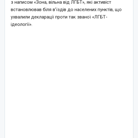
з написом «Зона, вільна від ЛГБТ», які активіст
встановлював біля в’їздів до населених пунктів, що
ухвалили декларації проти так званої «ЛГБТ-
ідеології».