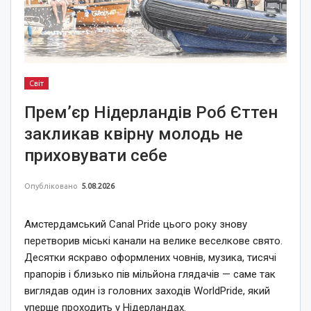
Світ
Прем’єр Нідерландів Роб Єттен
закликав квірну молодь не
приховувати себе
Опубліковано
5.08.2026
Амстердамський Canal Pride цього року знову
перетворив міські канали на велике веселкове свято.
Десятки яскраво оформлених човнів, музика, тисячі
прапорів і близько пів мільйона глядачів — саме так
виглядав один із головних заходів WorldPride, який
уперше проходить у Нідерландах.