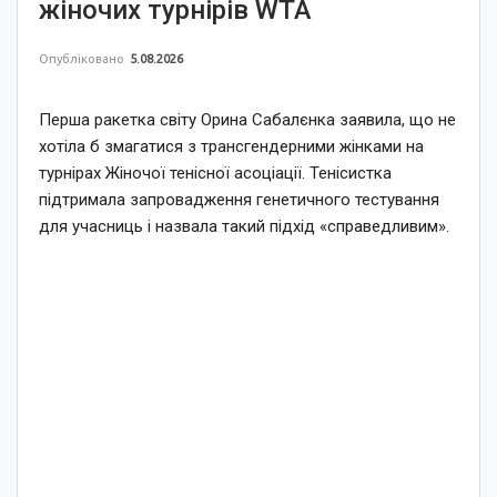
жіночих турнірів WTA
Опубліковано
5.08.2026
Перша ракетка світу Орина Сабалєнка заявила, що не
хотіла б змагатися з трансгендерними жінками на
турнірах Жіночої тенісної асоціації. Тенісистка
підтримала запровадження генетичного тестування
для учасниць і назвала такий підхід «справедливим».