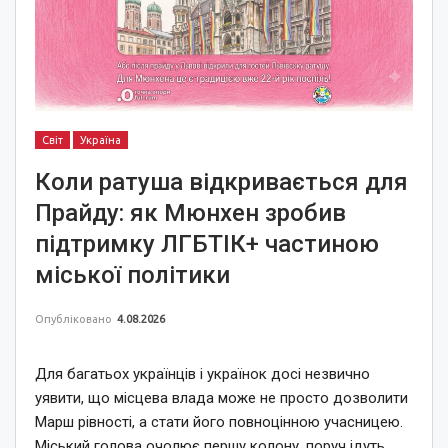
Світ
Україна
Коли ратуша відкривається для
Прайду: як Мюнхен зробив
підтримку ЛГБТІК+ частиною
міської політики
Опубліковано
4.08.2026
Для багатьох українців і українок досі незвично
уявити, що місцева влада може не просто дозволити
Марш рівності, а стати його повноцінною учасницею.
Міський голова очолює першу колону, поруч ідуть