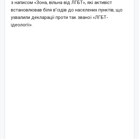
з написом «Зона, вільна від ЛГБТ», які активіст
встановлював біля в’їздів до населених пунктів, що
ухвалили декларації проти так званої «ЛГБТ-
ідеології».