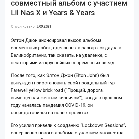
совместный альбом с участием
Lil Nas X и Years & Years
Опубліковано
5.09.2021
Элтон Джон анонсировал выход альбома
совместных работ, сделанных в разгар локдауна в
Великобритании, так сказать, на удаленке, с
некоторыми из крупнейших современных звезд.
После того, как Элтон Джон (Elton John) был
вынужден приостановить свой прощальный тур
Farewell yellow brick road (“Прощай, дорога,
вымощенная желтым кирпичом”), когда в прошлом
году началась пандемия COVID-19, он
сосредоточился на новых проектах.
Его усилия привели к созданию “Lockdown Sessions”,
совершенно нового альбома с участием множества