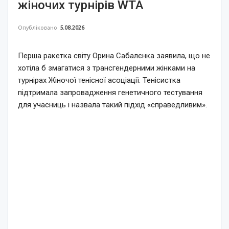
жіночих турнірів WTA
Опубліковано
5.08.2026
Перша ракетка світу Орина Сабалєнка заявила, що не
хотіла б змагатися з трансгендерними жінками на
турнірах Жіночої тенісної асоціації. Тенісистка
підтримала запровадження генетичного тестування
для учасниць і назвала такий підхід «справедливим».