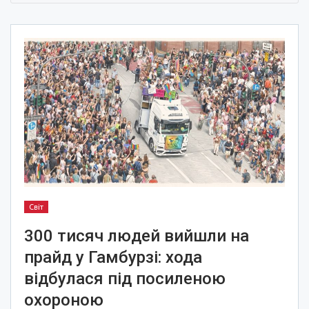
Світ
300 тисяч людей вийшли на
прайд у Гамбурзі: хода
відбулася під посиленою
охороною