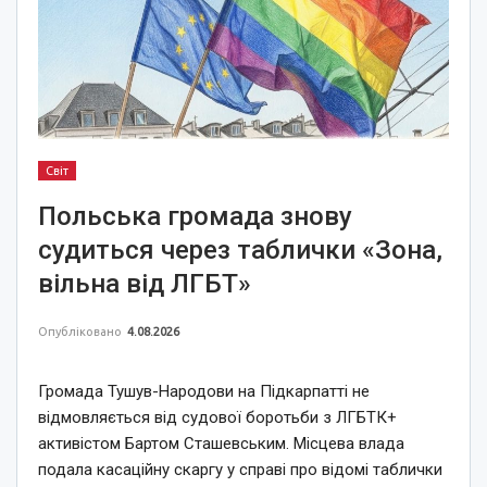
Світ
Польська громада знову
судиться через таблички «Зона,
вільна від ЛГБТ»
Опубліковано
4.08.2026
Громада Тушув-Народови на Підкарпатті не
відмовляється від судової боротьби з ЛГБТК+
активістом Бартом Сташевським. Місцева влада
подала касаційну скаргу у справі про відомі таблички