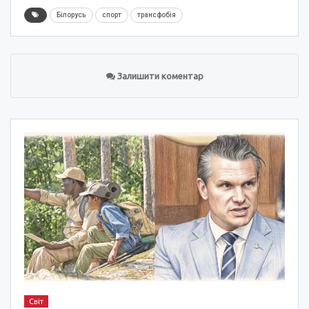
Білорусь
спорт
трансфобія
Залишити коментар
Світ