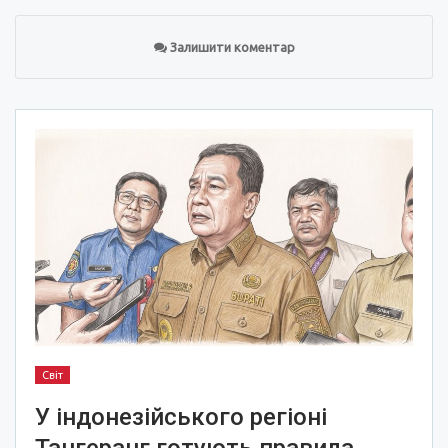
Залишити коментар
Світ
У індонезійського регіоні
Тангеранг готують правила