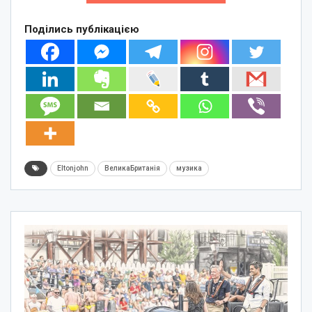
Поділись публікацією
Eltonjohn
ВеликаБританія
музика