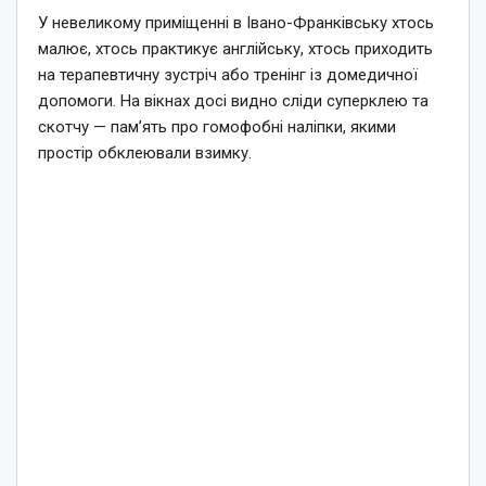
У невеликому приміщенні в Івано-Франківську хтось
малює, хтось практикує англійську, хтось приходить
на терапевтичну зустріч або тренінг із домедичної
допомоги. На вікнах досі видно сліди суперклею та
скотчу — пам’ять про гомофобні наліпки, якими
простір обклеювали взимку.