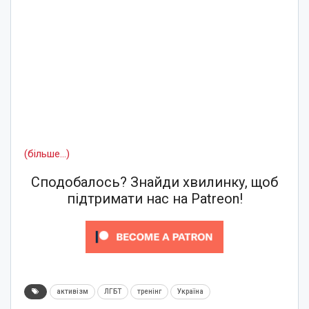
(більше…)
Сподобалось? Знайди хвилинку, щоб
підтримати нас на Patreon!
активізм
ЛГБТ
тренінг
Україна