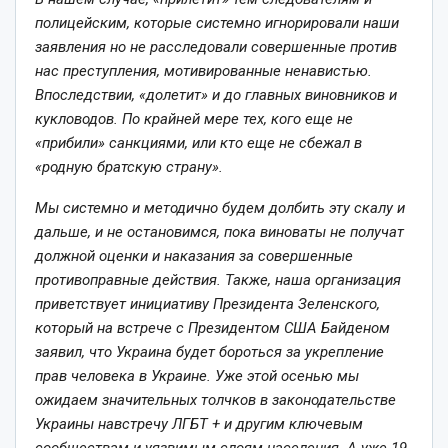
полицейским, которые системно игнорировали наши
заявления но не расследовали совершенные против
нас преступления, мотивированные ненавистью.
Впоследствии, «долетит» и до главных виновников и
кукловодов. По крайней мере тех, кого еще не
«прибили» санкциями, или кто еще не сбежал в
«родную братскую страну».
Мы системно и методично будем долбить эту скалу и
дальше, и не остановимся, пока виноваты не получат
должной оценки и наказания за совершенные
противоправные действия. Также, наша организация
приветствует инициативу Президента Зеленского,
который на встрече с Президентом США Байденом
заявил, что Украина будет бороться за укрепление
прав человека в Украине. Уже этой осенью мы
ожидаем значительных толчков в законодательстве
Украины навстречу ЛГБТ + и другим ключевым
сообществам и уязвимым слоям населения. А уже 19