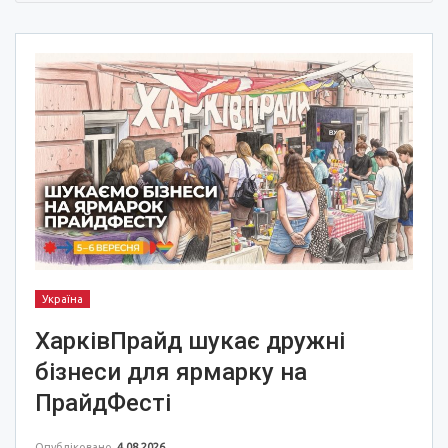
Україна
ХарківПрайд шукає дружні
бізнеси для ярмарку на
ПрайдФесті
Опубліковано
4.08.2026