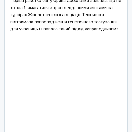
Перша ракетка світу Орина Сабалєнка заявила, що не
хотіла б змагатися з трансгендерними жінками на
турнірах Жіночої тенісної асоціації. Тенісистка
підтримала запровадження генетичного тестування
для учасниць і назвала такий підхід «справедливим».