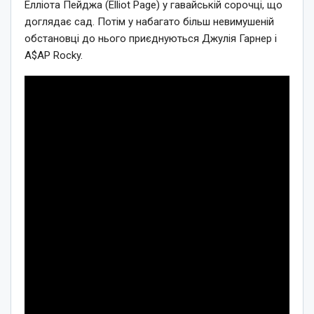
Елліота Пейджа (Elliot Page) у гавайській сорочці, що
доглядає сад. Потім у набагато більш невимушеній
обстановці до нього приєднуються Джулія Гарнер і
A$AP Rocky.