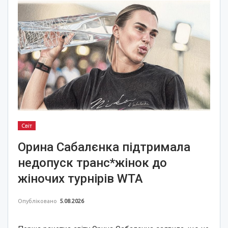
Світ
Орина Сабалєнка підтримала
недопуск транс*жінок до
жіночих турнірів WTA
Опубліковано
5.08.2026