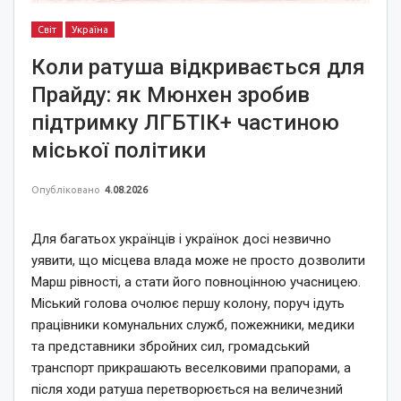
Світ
Україна
Коли ратуша відкривається для
Прайду: як Мюнхен зробив
підтримку ЛГБТІК+ частиною
міської політики
Опубліковано
4.08.2026
Для багатьох українців і українок досі незвично
уявити, що місцева влада може не просто дозволити
Марш рівності, а стати його повноцінною учасницею.
Міський голова очолює першу колону, поруч ідуть
працівники комунальних служб, пожежники, медики
та представники збройних сил, громадський
транспорт прикрашають веселковими прапорами, а
після ходи ратуша перетворюється на величезний