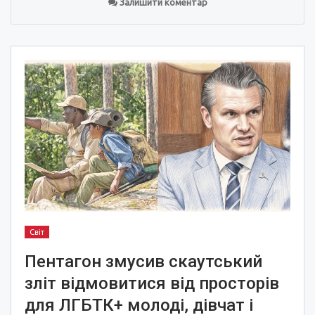
Залишити коментар
Світ
Пентагон змусив скаутський
зліт відмовитися від просторів
для ЛГБТК+ молоді, дівчат і