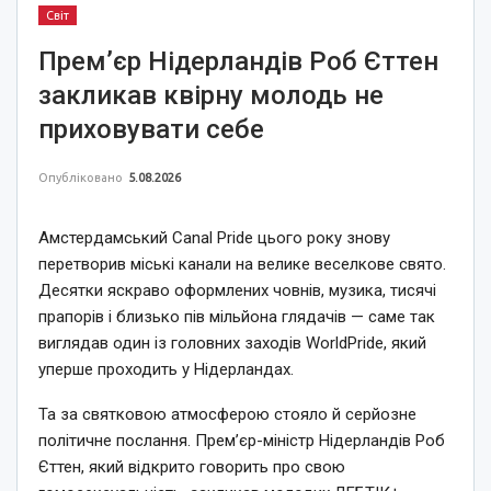
Світ
Прем’єр Нідерландів Роб Єттен
закликав квірну молодь не
приховувати себе
Опубліковано
5.08.2026
Амстердамський Canal Pride цього року знову
перетворив міські канали на велике веселкове свято.
Десятки яскраво оформлених човнів, музика, тисячі
прапорів і близько пів мільйона глядачів — саме так
виглядав один із головних заходів WorldPride, який
уперше проходить у Нідерландах.
Та за святковою атмосферою стояло й серйозне
політичне послання. Прем’єр-міністр Нідерландів Роб
Єттен, який відкрито говорить про свою