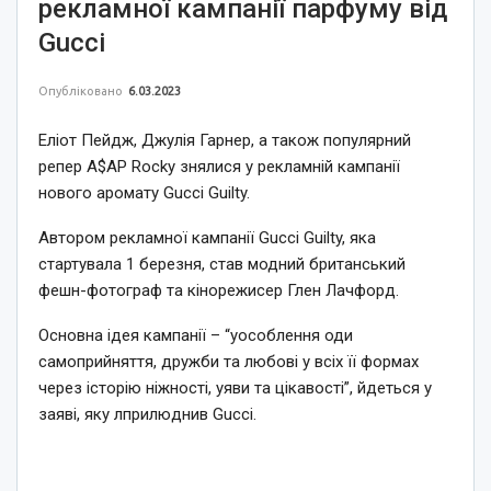
рекламної кампанії парфуму від
Gucci
Опубліковано
6.03.2023
Еліот Пейдж, Джулія Гарнер, а також популярний
репер A$AP Rocky знялися у рекламній кампанії
нового аромату Gucci Guilty.
Автором рекламної кампанії Gucci Guilty, яка
стартувала 1 березня, став модний британський
фешн-фотограф та кінорежисер Глен Лачфорд.
Основна ідея кампанії – “уособлення оди
самоприйняття, дружби та любові у всіх її формах
через історію ніжності, уяви та цікавості”, йдеться у
заяві, яку лприлюднив Gucci.