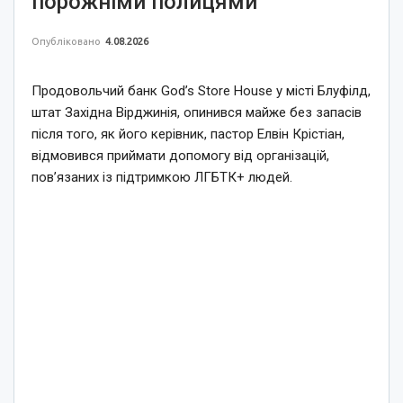
порожніми полицями
Опубліковано
4.08.2026
Продовольчий банк God’s Store House у місті Блуфілд,
штат Західна Вірджинія, опинився майже без запасів
після того, як його керівник, пастор Елвін Крістіан,
відмовився приймати допомогу від організацій,
пов’язаних із підтримкою ЛГБТК+ людей.