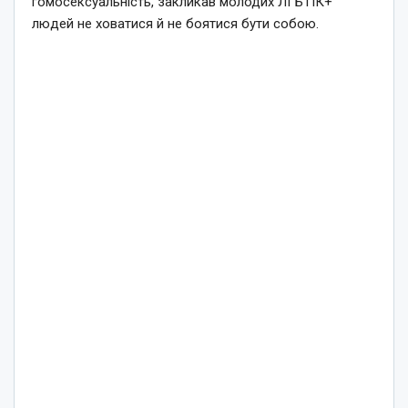
гомосексуальність, закликав молодих ЛГБТІК+
людей не ховатися й не боятися бути собою.