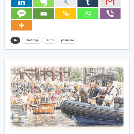
ElliotPage
Gucci
реклама