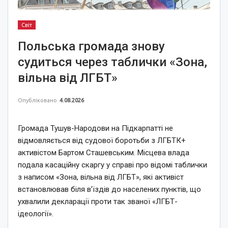
Світ
Польська громада знову
судиться через таблички «Зона,
вільна від ЛГБТ»
Опубліковано
4.08.2026
Громада Тушув-Народови на Підкарпатті не
відмовляється від судової боротьби з ЛГБТК+
активістом Бартом Сташевським. Місцева влада
подала касаційну скаргу у справі про відомі таблички
з написом «Зона, вільна від ЛГБТ», які активіст
встановлював біля в’їздів до населених пунктів, що
ухвалили декларації проти так званої «ЛГБТ-
ідеології».