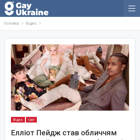
Головна
Відео
Відео
Світ
Елліот Пейдж став обличчям