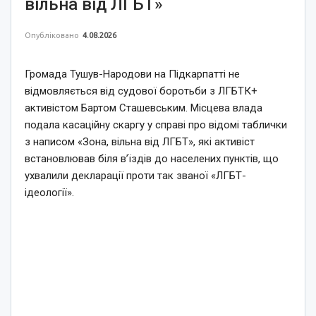
вільна від ЛГБТ»
Опубліковано
4.08.2026
Громада Тушув-Народови на Підкарпатті не
відмовляється від судової боротьби з ЛГБТК+
активістом Бартом Сташевським. Місцева влада
подала касаційну скаргу у справі про відомі таблички
з написом «Зона, вільна від ЛГБТ», які активіст
встановлював біля в’їздів до населених пунктів, що
ухвалили декларації проти так званої «ЛГБТ-
ідеології».