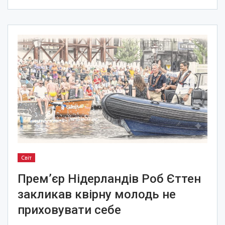
Світ
Прем’єр Нідерландів Роб Єттен
закликав квірну молодь не
приховувати себе