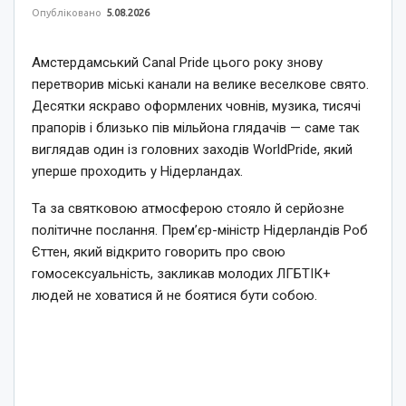
Опубліковано
5.08.2026
Амстердамський Canal Pride цього року знову
перетворив міські канали на велике веселкове свято.
Десятки яскраво оформлених човнів, музика, тисячі
прапорів і близько пів мільйона глядачів — саме так
виглядав один із головних заходів WorldPride, який
уперше проходить у Нідерландах.
Та за святковою атмосферою стояло й серйозне
політичне послання. Прем’єр-міністр Нідерландів Роб
Єттен, який відкрито говорить про свою
гомосексуальність, закликав молодих ЛГБТІК+
людей не ховатися й не боятися бути собою.