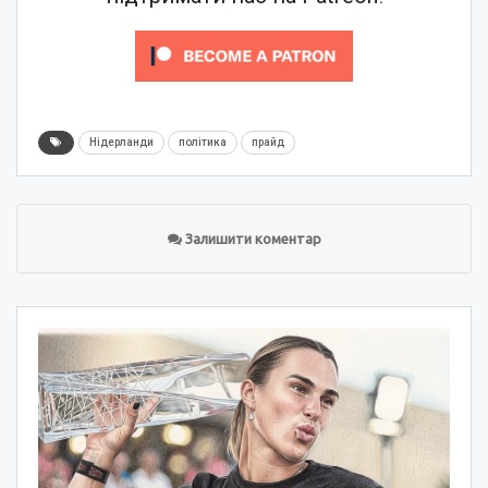
Нідерланди
політика
прайд
Залишити коментар