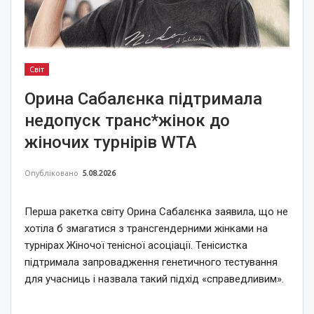
Світ
Орина Сабалєнка підтримала
недопуск транс*жінок до
жіночих турнірів WTA
Опубліковано
5.08.2026
Перша ракетка світу Орина Сабалєнка заявила, що не
хотіла б змагатися з трансгендерними жінками на
турнірах Жіночої тенісної асоціації. Тенісистка
підтримала запровадження генетичного тестування
для учасниць і назвала такий підхід «справедливим».