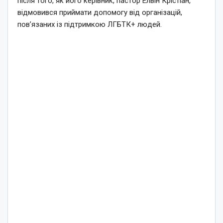
після того, як його керівник, пастор Елвін Крістіан,
відмовився приймати допомогу від організацій,
пов’язаних із підтримкою ЛГБТК+ людей.