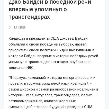
Джо Байден в победной речи
впервые упомянул о
трансгендерах
On
9.11.2020
Кандидат в президенты США Джозеф Байден,
объявляя о своей победе на выборах, назвал
приоритеты своей политики. Видео выступления, в
котором Байден впервые в истории победных речей
упомянул о трансгендерных людях, опубликовал
телеканал NBC.
“Я горжусь кампанией, которую мы организовали и
провели, я горжусь созданной нами коалицией –
самой широкой и самой разнообразной коалицией в
истории … геев, натуралов, трансгендеров, белых
латиноамериканцев, азиатов, коренных
американцев”, – сказал будущий президент США