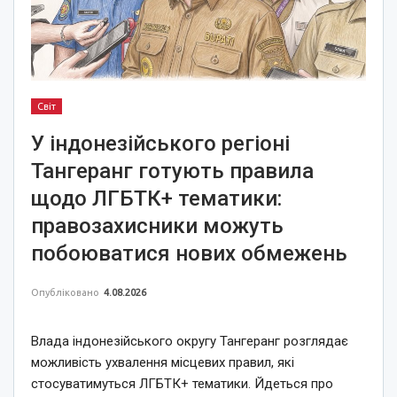
Світ
У індонезійського регіоні
Тангеранг готують правила
щодо ЛГБТК+ тематики:
правозахисники можуть
побоюватися нових обмежень
Опубліковано
4.08.2026
Влада індонезійського округу Тангеранг розглядає
можливість ухвалення місцевих правил, які
стосуватимуться ЛГБТК+ тематики. Йдеться про