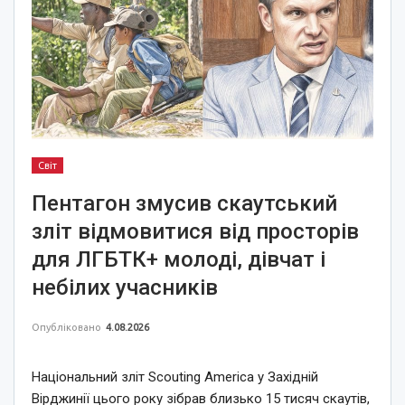
Світ
Пентагон змусив скаутський
зліт відмовитися від просторів
для ЛГБТК+ молоді, дівчат і
небілих учасників
Опубліковано
4.08.2026
Національний зліт Scouting America у Західній
Вірджинії цього року зібрав близько 15 тисяч скаутів,