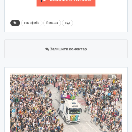
гомофобія
Польща
суд
Залишити коментар