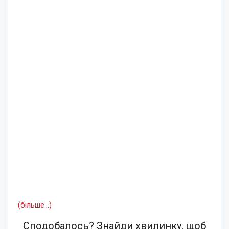
(більше…)
Сподобалось? Знайди хвилинку, щоб