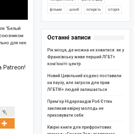
фільми
шлюб
інтерв'ю
історія
але “Белый
я союзником
Останні записи
льно для нее.
Рік місця, де можна не ховатися: як у
Франківську живе перший ЛГБТ+
ком’юніті-центр
 Patreon!
Новий Цивільний кодекс поставили
на паузу, але загроза для прав
ЛГБТІК+ людей залишається
Прем’єр Нідерландів Роб Єттен
закликав квірну молодь не
приховувати себе
Квірні книги для прифронтових