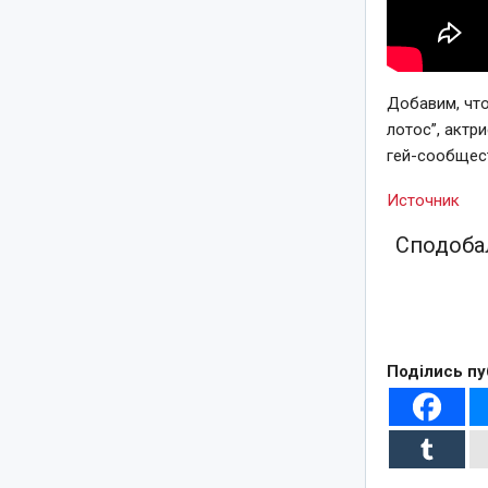
Добавим, что
лотос”, актр
гей-сообщест
Источник
Сподобал
Поділись пу