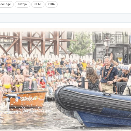
Coolidge
актори
ЛГБТ
США