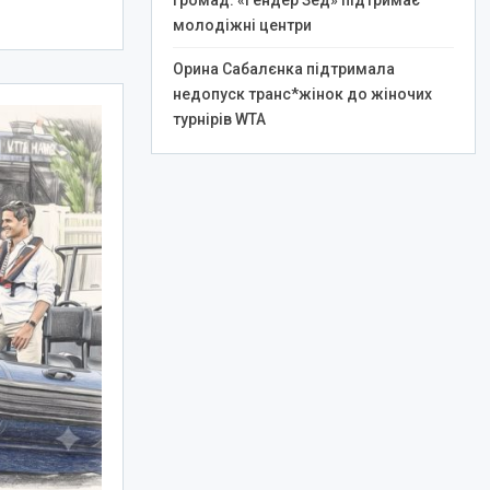
громад: «Гендер Зед» підтримає
молодіжні центри
Орина Сабалєнка підтримала
недопуск транс*жінок до жіночих
турнірів WTA