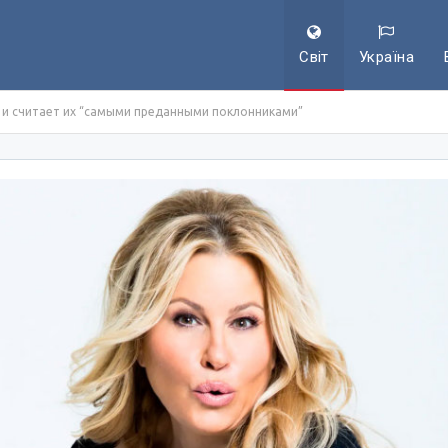
Світ
Україна
 и считает их “самыми преданными поклонниками”