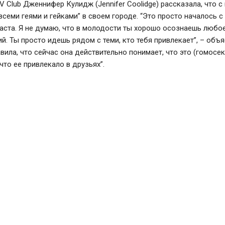
V Club Дженнифер Кулидж (Jennifer Coolidge) рассказала, что с
всеми геями и гейками” в своем городе. “Это просто началось с
аста. Я не думаю, что в молодости ты хорошо осознаешь любо
й. Ты просто идешь рядом с теми, кто тебя привлекает”, – объя
ила, что сейчас она действительно понимает, что это (гомосе
 что ее привлекало в друзьях”.