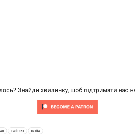
ось? Знайди хвилинку, щоб підтримати нас на
нди
політика
прайд