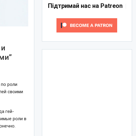
Підтримай нас на Patreon
 и
ми”
 по роли
лей своими
да гей-
зимые роли в
онечно.