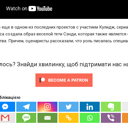
 еще в одном из последних проектов с участием Кулидж, сери
иса создала образ веселой тети Сэнди, которая также являетс
ва. Причем, сценаристы рассказали, что роль писалась специа
ось? Знайди хвилинку, щоб підтримати нас на
блікацією