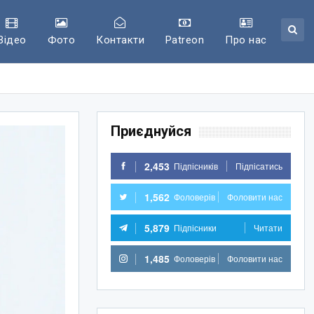
Відео
Фото
Контакти
Patreon
Про нас
Приєднуйся
2,453
Підпісників
Підпісатись
1,562
Фоловерів
Фоловити нас
5,879
Підпісники
Читати
1,485
Фоловерів
Фоловити нас