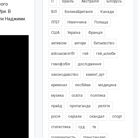
IT
Ізраїль
Австралія
Білорусь
вого
ри. В
ВІЛ
ВеликаБританія
Канада
ти Наджими.
ЛГБТ
Німеччина
Польща
США
Україна
Франція
активізм
актори
батьківство
військовілгбт
гей
гей_шлюби
гомофобія
дослідження
законодавство
камінґ_аут
кримінал
лесбійки
медицина
музика
освіта
політика
прайд
пропаганда
релігія
росія
серіали
скандал
спорт
статистика
суд
тв
толерантність
трансгендер