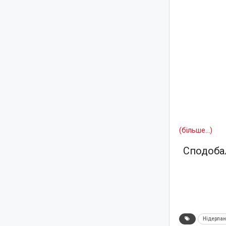
(більше…)
Сподобал
Нідерла