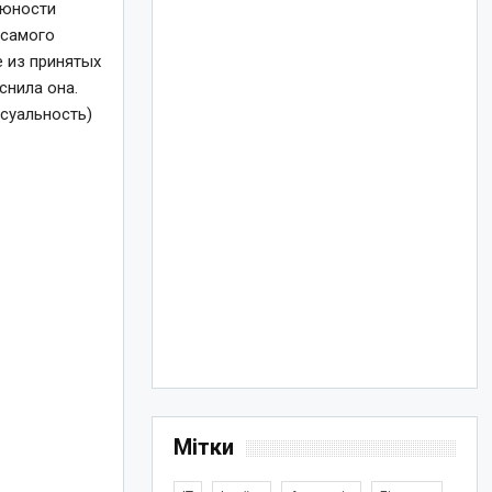
 юности
 самого
е из принятых
снила она.
ксуальность)
Мітки