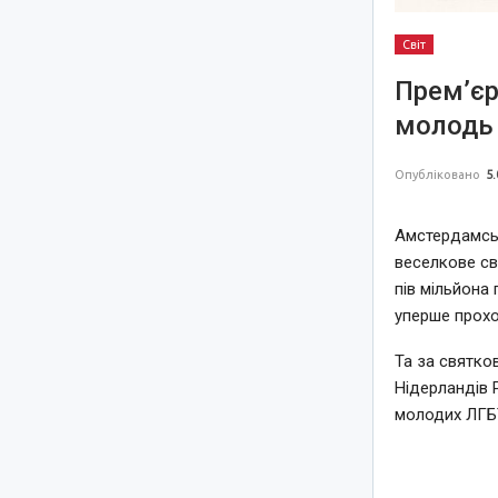
Світ
Прем’єр
молодь 
Опубліковано
5.
Амстердамськ
веселкове св
пів мільйона 
уперше прохо
Та за святко
Нідерландів 
молодих ЛГБТ