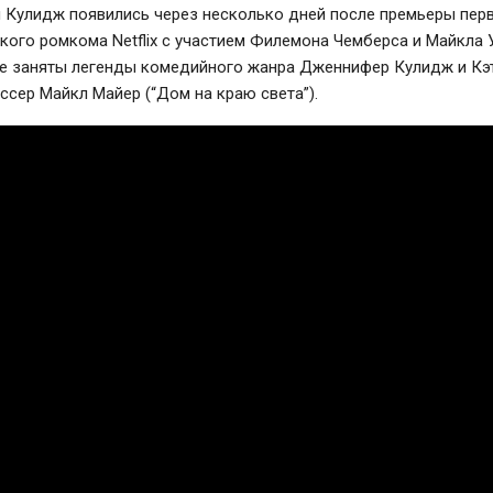
 Кулидж появились через несколько дней после премьеры пер
ого ромкома Netflix с участием Филемона Чемберса и Майкла У
же заняты легенды комедийного жанра Дженнифер Кулидж и Кэ
ссер Майкл Майер (“Дом на краю света”).