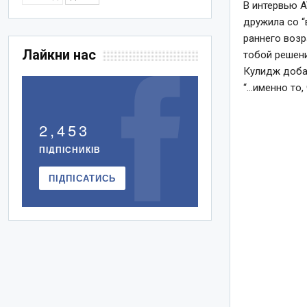
В интервью A
дружила со “
раннего возр
Лайкни нас
тобой решени
Кулидж добав
“…именно то,
2,453
ПІДПІСНИКІВ
ПІДПІСАТИСЬ