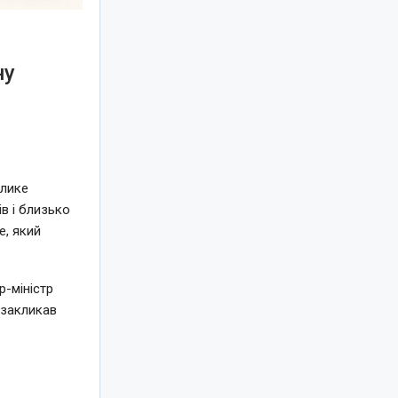
ну
елике
в і близько
e, який
-міністр
 закликав