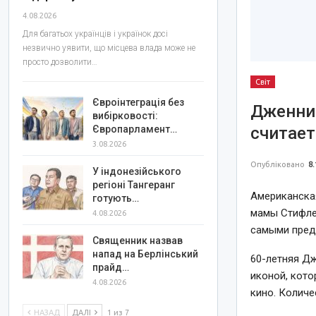
4.08.2026
Для багатьох українців і українок досі
незвично уявити, що місцева влада може не
просто дозволити…
Світ
Євроінтеграція без
Дженниф
вибірковості:
считае
Європарламент…
3.08.2026
Опубліковано
8.
У індонезійського
регіоні Тангеранг
Американска
готують…
мамы Стифлер
4.08.2026
самыми пред
Священник назвав
напад на Берлінський
60-летняя Дж
прайд…
иконой, кот
4.08.2026
кино. Колич
НАЗАД
ДАЛІ
1 из 7