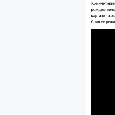
Комментарии
рождественск
картине так
Снял ее режи