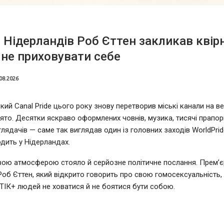
 Нідерландів Роб Єттен закликав квір
не приховувати себе
08.2026
ий Canal Pride цього року знову перетворив міські канали на в
ято. Десятки яскраво оформлених човнів, музика, тисячі прапорі
глядачів — саме так виглядав один із головних заходів WorldPrid
дить у Нідерландах.
вою атмосферою стояло й серйозне політичне послання. Прем’єр
Роб Єттен, який відкрито говорить про свою гомосексуальність,
ІК+ людей не ховатися й не боятися бути собою.