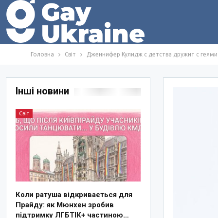
Головна
Світ
Дженнифер Кулидж с детства дружит с геями
Інші новини
Світ
Коли ратуша відкривається для
Прайду: як Мюнхен зробив
підтримку ЛГБТІК+ частиною…