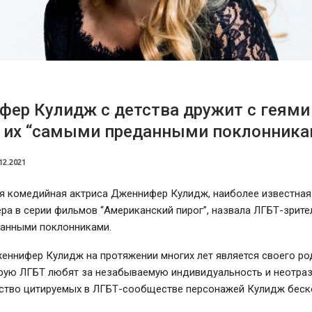
ер Кулидж с детства дружит с геями
т их “самыми преданными поклонника
12.2021
я комедийная актриса Дженнифер Кулидж, наиболее известная
а в серии фильмов “Американский пирог”, назвала ЛГБТ-зрите
анными поклонниками.
еннифер Кулидж на протяжении многих лет является своего ро
орую ЛГБТ любят за незабываемую индивидуальность и неотра
ество цитируемых в ЛГБТ-сообществе персонажей Кулидж беск