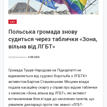
Світ
Польська громада знову
судиться через таблички «Зона,
вільна від ЛГБТ»
Опубліковано
4.08.2026
Громада Тушув-Народови на Підкарпатті не
відмовляється від судової боротьби з ЛГБТК+
активістом Бартом Сташевським. Місцева влада
подала касаційну скаргу у справі про відомі таблички
з написом «Зона, вільна від ЛГБТ», які активіст
встановлював біля в’їздів до населених пунктів, що
ухвалили декларації проти так званої «ЛГБТ-