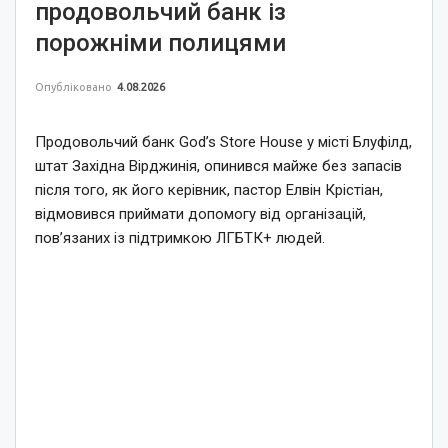
продовольчий банк із
порожніми полицями
Опубліковано
4.08.2026
Продовольчий банк God’s Store House у місті Блуфілд,
штат Західна Вірджинія, опинився майже без запасів
після того, як його керівник, пастор Елвін Крістіан,
відмовився приймати допомогу від організацій,
пов’язаних із підтримкою ЛГБТК+ людей.