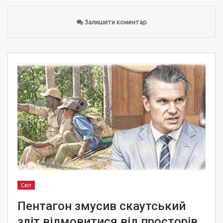
Залишити коментар
Світ
Пентагон змусив скаутський
зліт відмовитися від просторів