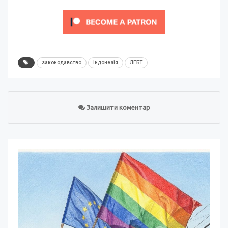
законодавство
Індонезія
ЛГБТ
Залишити коментар