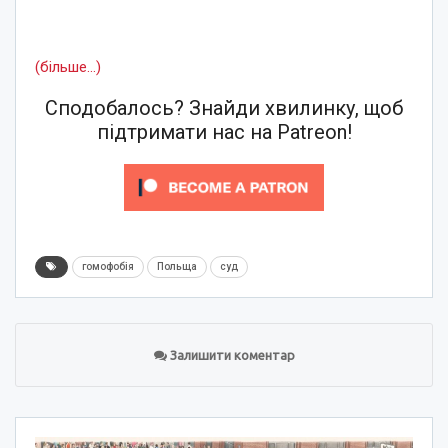
(більше…)
Сподобалось? Знайди хвилинку, щоб
підтримати нас на Patreon!
гомофобія
Польща
суд
Залишити коментар