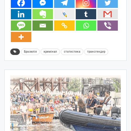
Бразилія
кримінал
статистика
трансгендер