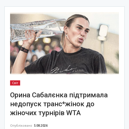
Світ
Орина Сабалєнка підтримала
недопуск транс*жінок до
жіночих турнірів WTA
Опубліковано
5.08.2026