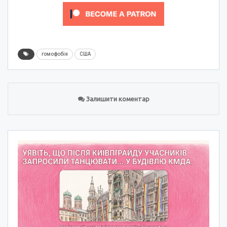
гомофобія
США
Залишити коментар