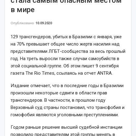
стала самым опасным местом
в мире
Опубліковано
10.09.2020
129 трансгендеров, убитых в Бразилии с января, уже
на 70% превышает общее число жертв насилия над
представителями ЛГБТ-сообщества за весь прошлый
год. На треть выросли также случаи самоубийств в
этой социальной группе. Об этом пишет 9 сентября
газета The Rio Times, ссылаясь на отчет ANTRA.
Издание отмечает, что в последние годы в Бразилии
произошли некоторые сдвиги в области прав
трансгендеров. В частности, в прошлом году
Верховный суд страны постановил, что трансфобия и
гомофобия являются уголовными преступлениями.
Годом раньше решение высшей судебной инстанции
позволило представителям этой группы менять в