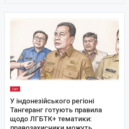
Світ
У індонезійського регіоні
Тангеранг готують правила
щодо ЛГБТК+ тематики:
правозахисники можуть