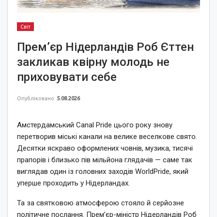
Світ
Прем’єр Нідерландів Роб Єттен
закликав квірну молодь не
приховувати себе
Опубліковано
5.08.2026
Амстердамський Canal Pride цього року знову
перетворив міські канали на велике веселкове свято.
Десятки яскраво оформлених човнів, музика, тисячі
прапорів і близько пів мільйона глядачів — саме так
виглядав один із головних заходів WorldPride, який
уперше проходить у Нідерландах.
Та за святковою атмосферою стояло й серйозне
політичне послання. Прем’єр-міністр Нідерландів Роб