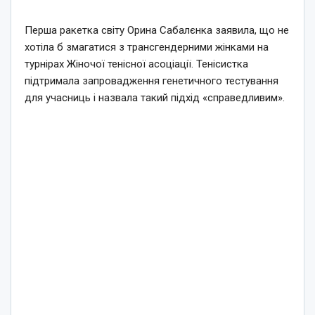
Перша ракетка світу Орина Сабалєнка заявила, що не
хотіла б змагатися з трансгендерними жінками на
турнірах Жіночої тенісної асоціації. Тенісистка
підтримала запровадження генетичного тестування
для учасниць і назвала такий підхід «справедливим».