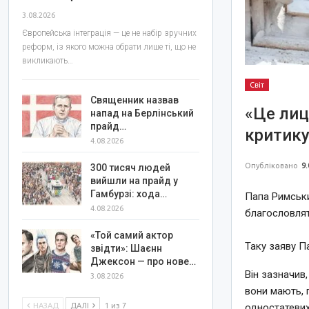
3.08.2026
Європейська інтеграція — це не набір зручних
реформ, із якого можна обрати лише ті, що не
викликають…
Світ
Священник назвав
«Це лиц
напад на Берлінський
прайд…
критику
4.08.2026
Опубліковано
9.
300 тисяч людей
вийшли на прайд у
Гамбурзі: хода…
Папа Римськи
4.08.2026
благословлят
«Той самий актор
Таку заяву П
звідти»: Шаєнн
Джексон — про нове…
Він зазначив
3.08.2026
вони мають,
НАЗАД
ДАЛІ
1 из 7
одностатевих