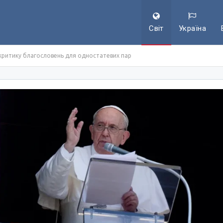
Світ
Україна
 критику благословень для одностатевих пар