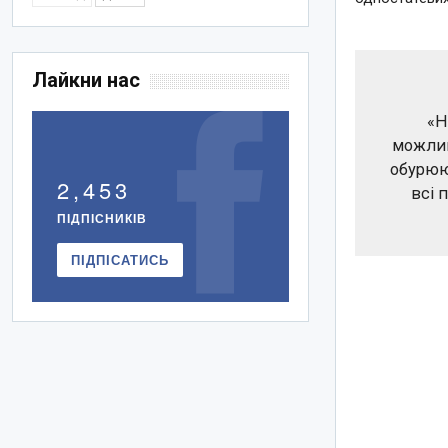
Лайкни нас
«Н
можлив
обурюю
2,453
всі 
ПІДПІСНИКІВ
ПІДПІСАТИСЬ