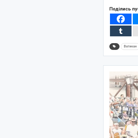
Поділись пу
Ватикан