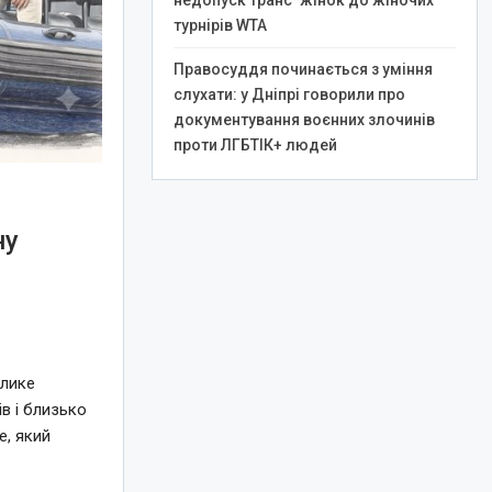
недопуск транс*жінок до жіночих
турнірів WTA
Правосуддя починається з уміння
слухати: у Дніпрі говорили про
документування воєнних злочинів
проти ЛГБТІК+ людей
ну
елике
в і близько
e, який