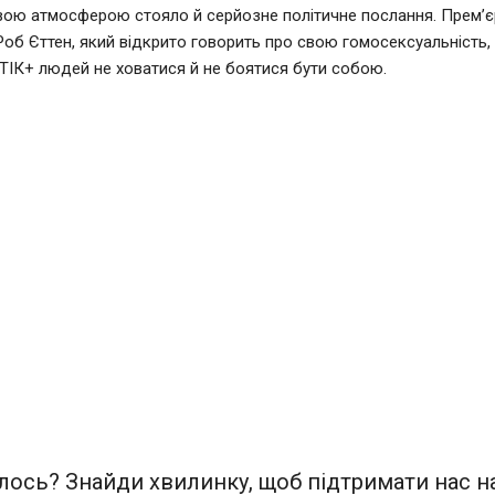
вою атмосферою стояло й серйозне політичне послання. Прем’єр
Роб Єттен, який відкрито говорить про свою гомосексуальність,
ІК+ людей не ховатися й не боятися бути собою.
ось? Знайди хвилинку, щоб підтримати нас на