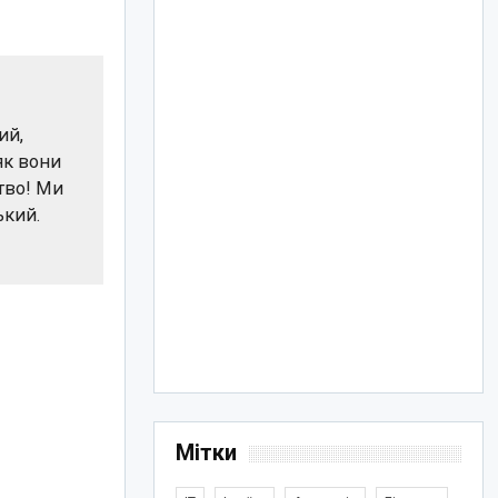
ий,
як вони
тво! Ми
ький.
Мітки