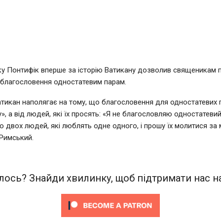
у Понтифік вперше за історію Ватикану дозволив священикам 
 благословення одностатевим парам.
тикан наполягає на тому, що благословення для одностатевих 
у», а від людей, які їх просять: «Я не благословляю одностатеви
 двох людей, які люблять одне одного, і прошу їх молитися за 
Римський.
ось? Знайди хвилинку, щоб підтримати нас на