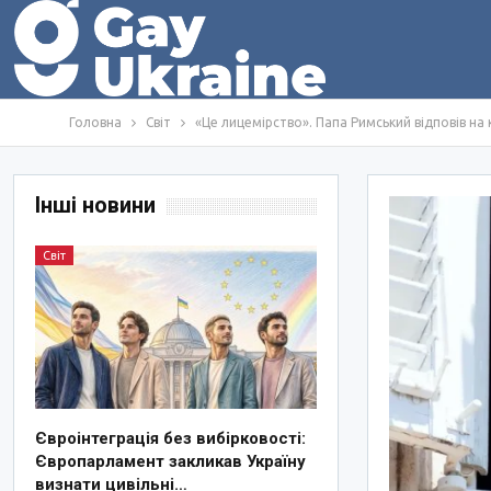
Головна
Світ
«Це лицемірство». Папа Римський відповів на
Інші новини
Світ
Євроінтеграція без вибірковості:
Європарламент закликав Україну
визнати цивільні…