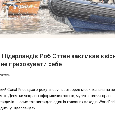
 Нідерландів Роб Єттен закликав квір
не приховувати себе
08.2026
ий Canal Pride цього року знову перетворив міські канали на в
ято. Десятки яскраво оформлених човнів, музика, тисячі прапорі
глядачів — саме так виглядав один із головних заходів WorldPrid
дить у Нідерландах.