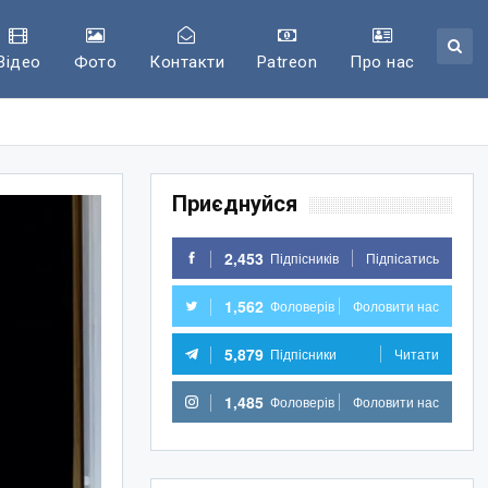
Відео
Фото
Контакти
Patreon
Про нас
Приєднуйся
2,453
Підпісників
Підпісатись
1,562
Фоловерів
Фоловити нас
5,879
Підпісники
Читати
1,485
Фоловерів
Фоловити нас