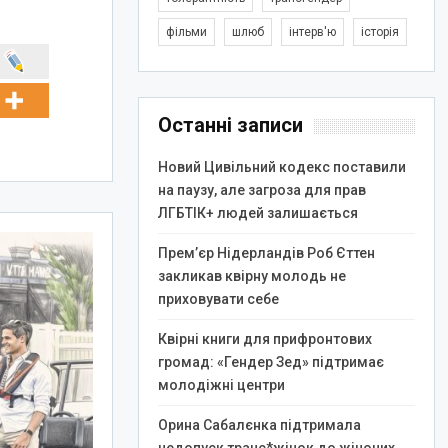
фільми
шлюб
інтерв'ю
історія
Останні записи
Новий Цивільний кодекс поставили
на паузу, але загроза для прав
ЛГБТІК+ людей залишається
Прем’єр Нідерландів Роб Єттен
закликав квірну молодь не
приховувати себе
Квірні книги для прифронтових
громад: «Гендер Зед» підтримає
молодіжні центри
Орина Сабалєнка підтримала