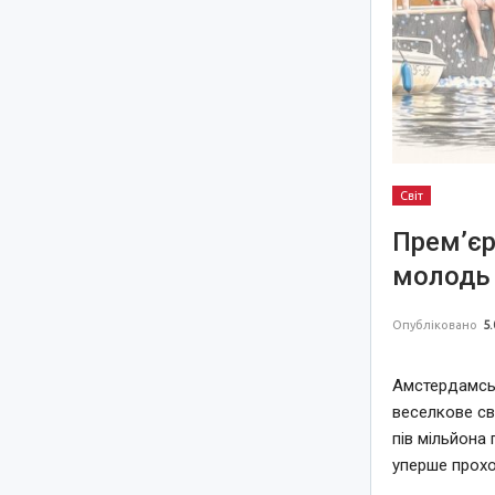
Світ
Прем’єр
молодь 
Опубліковано
5.
Амстердамськ
веселкове св
пів мільйона 
уперше прохо