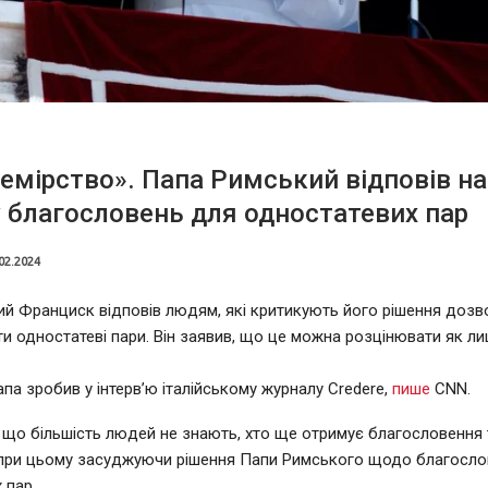
емірство». Папа Римський відповів на
 благословень для одностатевих пар
02.2024
й Франциск відповів людям, які критикують його рішення дозв
и одностатеві пари. Він заявив, що це можна розцінювати як ли
апа зробив у інтерв’ю італійському журналу Credere,
пише
CNN.
, що більшість людей не знають, хто ще отримує благословення т
 при цьому засуджуючи рішення Папи Римського щодо благосло
 пар.