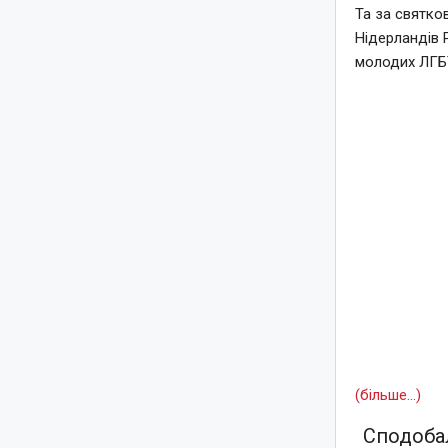
Та за святко
Нідерландів 
молодих ЛГБТ
(більше…)
Сподобал