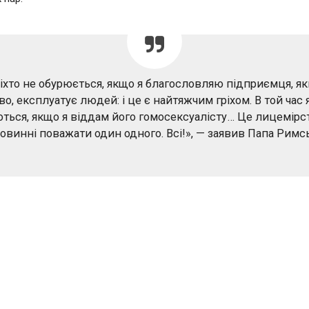
іхто не обурюється, якщо я благословляю підприємця, як
о, експлуатує людей: і це є найтяжчим гріхом. В той час 
ться, якщо я віддам його гомосексуалісту… Це лицемірс
повинні поважати один одного. Всі!», — заявив Папа Римс