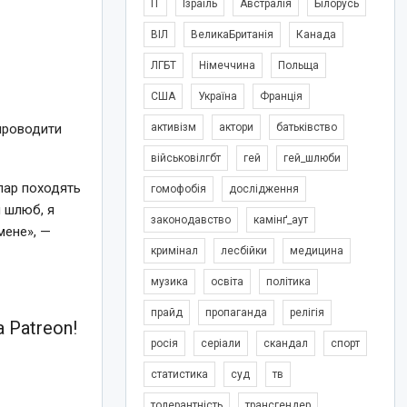
IT
Ізраїль
Австралія
Білорусь
ВІЛ
ВеликаБританія
Канада
ЛГБТ
Німеччина
Польща
США
Україна
Франція
активізм
актори
батьківство
проводити
військовілгбт
гей
гей_шлюби
пар походять
гомофобія
дослідження
й шлюб, я
законодавство
камінґ_аут
мене», —
кримінал
лесбійки
медицина
музика
освіта
політика
прайд
пропаганда
релігія
 Patreon!
росія
серіали
скандал
спорт
статистика
суд
тв
толерантність
трансгендер