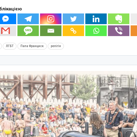
блікацією
ЛГБТ
Папа Франциск
релігія