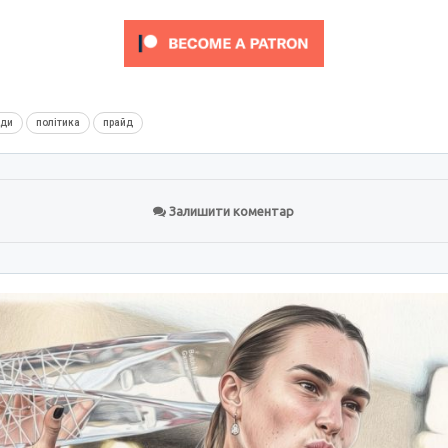
нди
політика
прайд
Залишити коментар