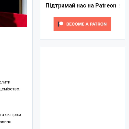
Підтримай нас на Patreon
олити
цемірство.
а які гріхи
вення