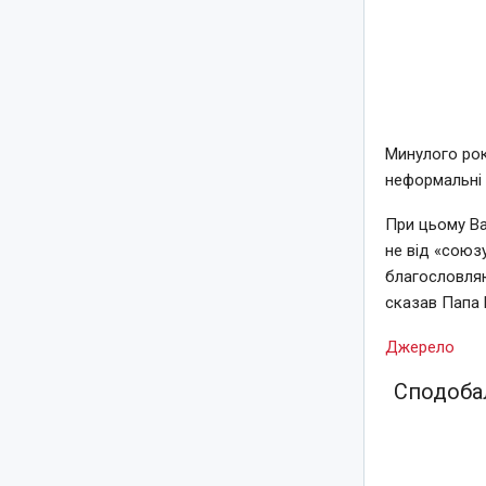
Минулого рок
неформальні
При цьому Ва
не від «союз
благословляю
сказав Папа 
Джерело
Сподобал