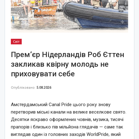
Світ
Прем’єр Нідерландів Роб Єттен
закликав квірну молодь не
приховувати себе
Опубліковано
5.08.2026
Амстердамський Canal Pride цього року знову
перетворив міські канали на велике веселкове свято.
Десятки яскраво оформлених човнів, музика, тисячі
прапорів і близько пів мільйона глядачів — саме так
виглядав один із головних заходів WorldPride, який