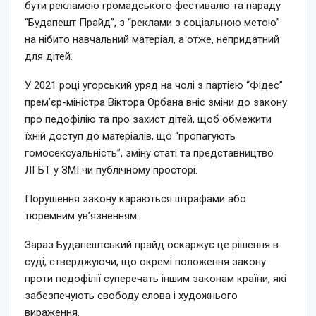
бути рекламою громадського фестивалю та параду
“Будапешт Прайд”, з “реклами з соціальною метою”
на нібито навчальний матеріал, а отже, непридатний
для дітей.
У 2021 році угорський уряд на чолі з партією “Фідес”
прем’єр-міністра Віктора Орбана вніс зміни до закону
про педофілію та про захист дітей, щоб обмежити
їхній доступ до матеріалів, що “пропагують
гомосексуальність”, зміну статі та представництво
ЛГБТ у ЗМІ чи публічному просторі.
Порушення закону караються штрафами або
тюремним ув’язненням.
Зараз Будапештський прайд оскаржує це рішення в
суді, стверджуючи, що окремі положення закону
проти педофілії суперечать іншим законам країни, які
забезпечують свободу слова і художнього
вираження.