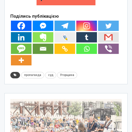
Поділись публікацією
пропаганда
суд
Угорщина