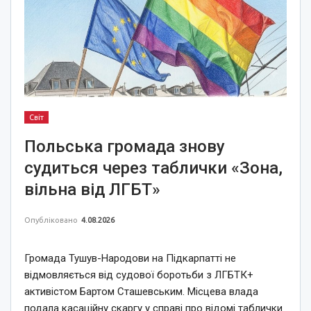
Світ
Польська громада знову
судиться через таблички «Зона,
вільна від ЛГБТ»
Опубліковано
4.08.2026
Громада Тушув-Народови на Підкарпатті не
відмовляється від судової боротьби з ЛГБТК+
активістом Бартом Сташевським. Місцева влада
подала касаційну скаргу у справі про відомі таблички