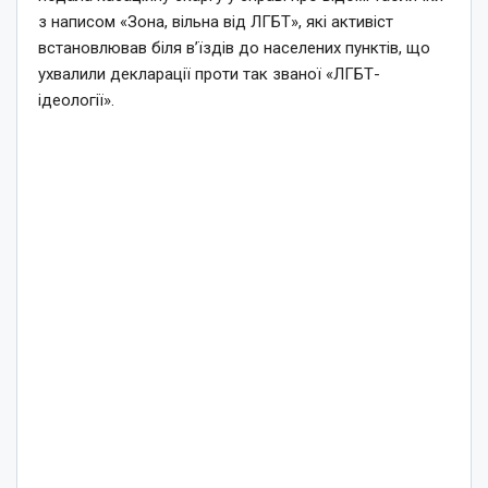
з написом «Зона, вільна від ЛГБТ», які активіст
встановлював біля в’їздів до населених пунктів, що
ухвалили декларації проти так званої «ЛГБТ-
ідеології».