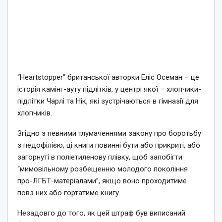
“Heartstopper” британської авторки Еліс Осеман – це
історія камінг-ауту підлітків, у центрі якої – хлопчики-
підлітки Чарлі та Нік, які зустрічаються в гімназії для
хлопчиків.
Згідно з певними тлумаченнями закону про боротьбу
з педофілією, ці книги повинні бути або прикриті, або
загорнуті в поліетиленову плівку, щоб запобігти
“мимовільному розбещенню молодого покоління
про-ЛГБТ-матеріалами”, якщо воно проходитиме
повз них або гортатиме книгу.
Незадовго до того, як цей штраф був виписаний