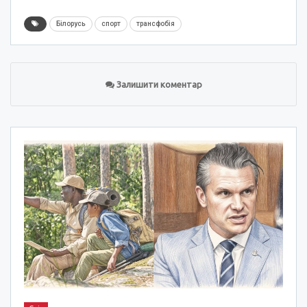
Білорусь
спорт
трансфобія
Залишити коментар