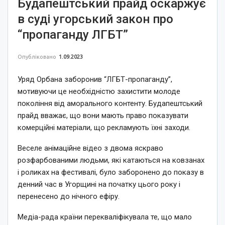
Будапештський прайд оскаржує
в суді угорський закон про
“пропаганду ЛГБТ”
Опубліковано
1.09.2023
Уряд Орбана заборонив “ЛГБТ-пропаганду”,
мотивуючи це необхідністю захистити молоде
покоління від аморального контенту. Будапештський
прайд вважає, що вони мають право показувати
комерційні матеріали, що рекламують їхні заходи.
Веселе анімаційне відео з двома яскраво
розфарбованими людьми, які катаються на ковзанах
і роликах на фестивалі, було заборонено до показу в
денний час в Угорщині на початку цього року і
перенесено до нічного ефіру.
Медіа-рада країни перекваліфікувала те, що мало