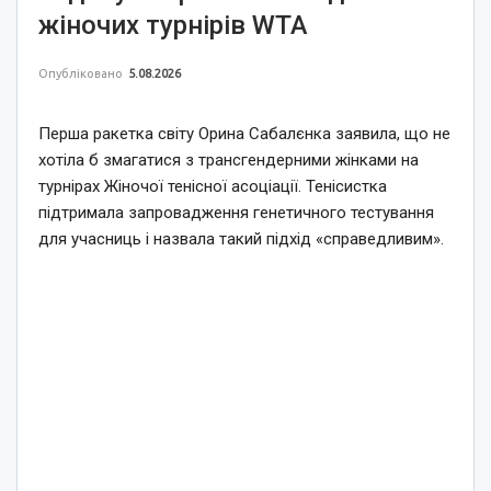
жіночих турнірів WTA
Опубліковано
5.08.2026
Перша ракетка світу Орина Сабалєнка заявила, що не
хотіла б змагатися з трансгендерними жінками на
турнірах Жіночої тенісної асоціації. Тенісистка
підтримала запровадження генетичного тестування
для учасниць і назвала такий підхід «справедливим».