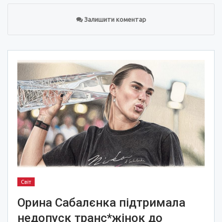
Залишити коментар
Світ
Орина Сабалєнка підтримала
недопуск транс*жінок до