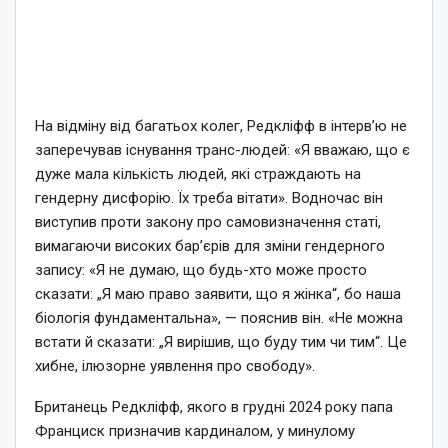
На відміну від багатьох колег, Редкліфф в інтерв’ю не
заперечував існування транс-людей: «Я вважаю, що є
дуже мала кількість людей, які страждають на
гендерну дисфорію. Їх треба вітати». Водночас він
виступив проти закону про самовизначення статі,
вимагаючи високих бар’єрів для зміни гендерного
запису: «Я не думаю, що будь-хто може просто
сказати: „Я маю право заявити, що я жінка“, бо наша
біологія фундаментальна», — пояснив він. «Не можна
встати й сказати: „Я вирішив, що буду тим чи тим“. Це
хибне, ілюзорне уявлення про свободу».
Британець Редкліфф, якого в грудні 2024 року папа
Франциск призначив кардиналом, у минулому