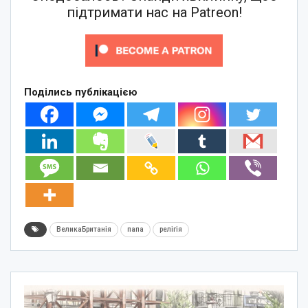
підтримати нас на Patreon!
Поділись публікацією
ВеликаБританія
папа
релігія