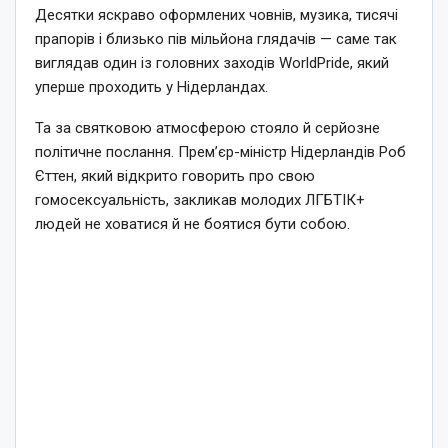
Десятки яскраво оформлених човнів, музика, тисячі
прапорів і близько пів мільйона глядачів — саме так
виглядав один із головних заходів WorldPride, який
уперше проходить у Нідерландах.
Та за святковою атмосферою стояло й серйозне
політичне послання. Прем’єр-міністр Нідерландів Роб
Єттен, який відкрито говорить про свою
гомосексуальність, закликав молодих ЛГБТІК+
людей не ховатися й не боятися бути собою.