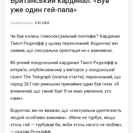
Британський кардинал: «Був
уже один гей-папа»
Опубліковано
9.01.2026
Чи був колись гомосексуальний понтифік? Кардинал
Тімоті Редкліфф у цьому переконаний. Водночас він
заявив, що сексуальна орієнтація не є важливою.
80-річний лондонський кардинал Тімоті Редкліфф в
інтерв’ю, опублікованому у вівторок у лондонській
газеті The Telegraph (платна стаття), переконаний, що
серед 267 пап римських принаймні один був геєм. «Я
впевнений, що такий був! Я не маю уявлення, хто
саме».
Водночас він не вважає, що «сексуальна ідентичність
людей особливо важлива». «Мене не турбує, якщо
хтось гей — турбував би, якби хтось нікого не любив»,
— сказав Редкліфф.