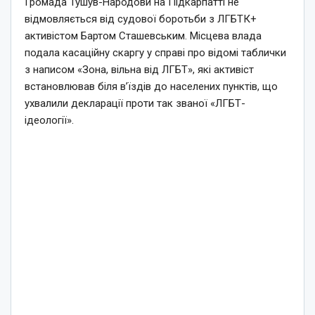
Громада Тушув-Народови на Підкарпатті не
відмовляється від судової боротьби з ЛГБТК+
активістом Бартом Сташевським. Місцева влада
подала касаційну скаргу у справі про відомі таблички
з написом «Зона, вільна від ЛГБТ», які активіст
встановлював біля в’їздів до населених пунктів, що
ухвалили декларації проти так званої «ЛГБТ-
ідеології».