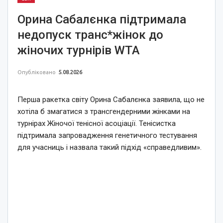
Орина Сабалєнка підтримала
недопуск транс*жінок до
жіночих турнірів WTA
Опубліковано
5.08.2026
Перша ракетка світу Орина Сабалєнка заявила, що не
хотіла б змагатися з трансгендерними жінками на
турнірах Жіночої тенісної асоціації. Тенісистка
підтримала запровадження генетичного тестування
для учасниць і назвала такий підхід «справедливим».