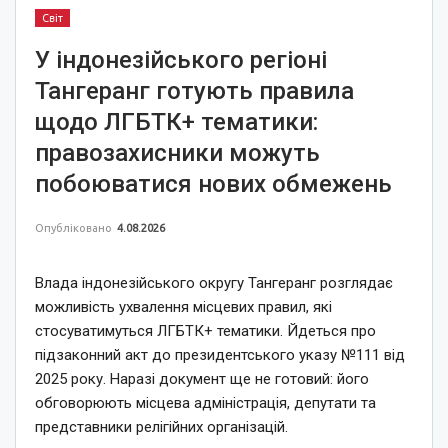
Світ
У індонезійського регіоні
Тангеранг готують правила
щодо ЛГБТК+ тематики:
правозахисники можуть
побоюватися нових обмежень
Опубліковано
4.08.2026
Влада індонезійського округу Тангеранг розглядає
можливість ухвалення місцевих правил, які
стосуватимуться ЛГБТК+ тематики. Йдеться про
підзаконний акт до президентського указу №111 від
2025 року. Наразі документ ще не готовий: його
обговорюють місцева адміністрація, депутати та
представники релігійних організацій.