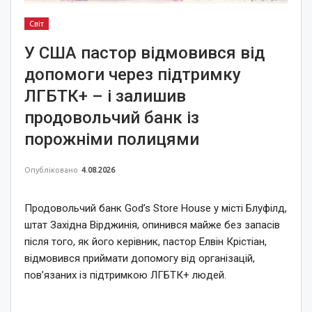
Світ
У США пастор відмовився від
допомоги через підтримку
ЛГБТК+ – і залишив
продовольчий банк із
порожніми полицями
Опубліковано
4.08.2026
Продовольчий банк God’s Store House у місті Блуфілд,
штат Західна Вірджинія, опинився майже без запасів
після того, як його керівник, пастор Елвін Крістіан,
відмовився приймати допомогу від організацій,
пов’язаних із підтримкою ЛГБТК+ людей.