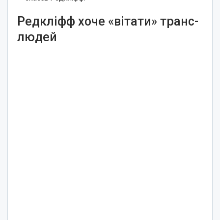
Редкліфф хоче «вітати» транс-
людей