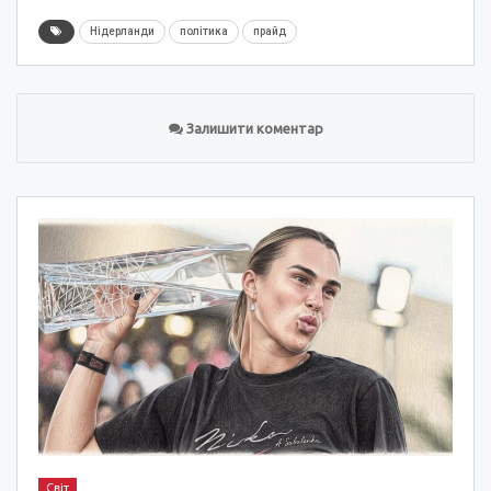
Нідерланди
політика
прайд
Залишити коментар
Світ