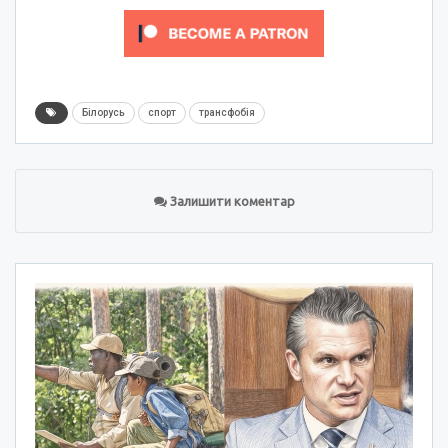
Білорусь
спорт
трансфобія
Залишити коментар