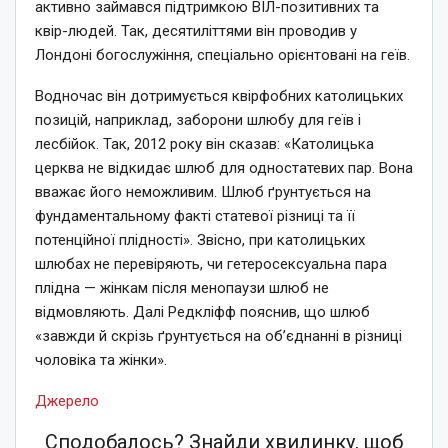
активно займався підтримкою ВІЛ-позитивних та
квір-людей. Так, десятиліттями він проводив у
Лондоні богослужіння, спеціально орієнтовані на геїв.
Водночас він дотримується квірфобних католицьких
позицій, наприклад, заборони шлюбу для геїв і
лесбійок. Так, 2012 року він сказав: «Католицька
церква не відкидає шлюб для одностатевих пар. Вона
вважає його неможливим. Шлюб ґрунтується на
фундаментальному факті статевої різниці та її
потенційної плідності». Звісно, при католицьких
шлюбах не перевіряють, чи гетеросексуальна пара
плідна — жінкам після менопаузи шлюб не
відмовляють. Далі Редкліфф пояснив, що шлюб
«завжди й скрізь ґрунтується на об’єднанні в різниці
чоловіка та жінки».
Джерело
Сподобалось? Знайди хвилинку, щоб