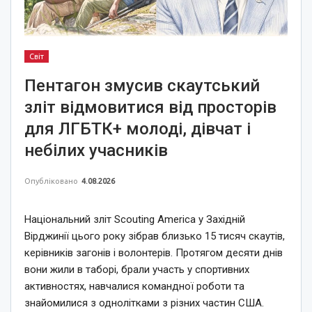
Світ
Пентагон змусив скаутський
зліт відмовитися від просторів
для ЛГБТК+ молоді, дівчат і
небілих учасників
Опубліковано
4.08.2026
Національний зліт Scouting America у Західній
Вірджинії цього року зібрав близько 15 тисяч скаутів,
керівників загонів і волонтерів. Протягом десяти днів
вони жили в таборі, брали участь у спортивних
активностях, навчалися командної роботи та
знайомилися з однолітками з різних частин США.