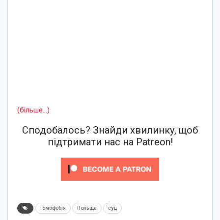
(більше…)
Сподобалось? Знайди хвилинку, щоб
підтримати нас на Patreon!
гомофобія
Польща
суд