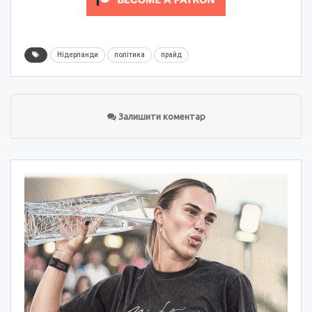
Нідерланди
політика
прайд
Залишити коментар