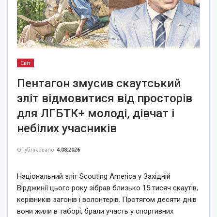
Світ
Пентагон змусив скаутський
зліт відмовитися від просторів
для ЛГБТК+ молоді, дівчат і
небілих учасників
Опубліковано
4.08.2026
Національний зліт Scouting America у Західній
Вірджинії цього року зібрав близько 15 тисяч скаутів,
керівників загонів і волонтерів. Протягом десяти днів
вони жили в таборі, брали участь у спортивних