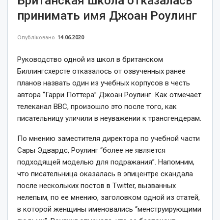
Британская школа отказалась
принимать имя Джоан Роулинг
Опубліковано
14.06.2020
Руководство одной из школ в британском
Биллингсхерсте отказалось от озвученных ранее
планов назвать один из учебных корпусов в честь
автора “Гарри Поттера” Джоан Роулинг. Как отмечает
телеканал BBC, произошло это после того, как
писательницу уличили в неуважении к трансгендерам.
По мнению заместителя директора по учебной части
Сары Эдвардс, Роулинг “более не является
подходящей моделью для подражания”. Напомним,
что писательница оказалась в эпицентре скандала
после нескольких постов в Twitter, вызванных
нелепым, по ее мнению, заголовком одной из статей,
в которой женщины именовались “менструирующими