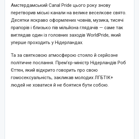
Амстердамський Canal Pride цього року знову
перетворив міські канали на велике веселкове свято.
Десятки яскраво оформлених човнів, музика, тисячі
прапорів і близько пів мільйона глядачів — саме так
виглядав один із головних заходів WorldPride, який
уперше проходить у Нідерландах.
Та за святковою атмосферою стояло й серйозне
політичне послання. Прем’єр-міністр Нідерландів Роб
Єттен, який відкрито говорить про свою
гомосексуальність, закликав молодих ЛГБТІК+
людей не ховатися й не боятися бути собою.