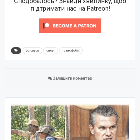
Сподобалось? Знайди хвилинку, щоб
підтримати нас на Patreon!
Білорусь
спорт
трансфобія
Залишити коментар