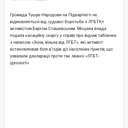
Громада Тушув-Народови на Підкарпатті не
відмовляється від судової боротьби з ЛГБТК+
активістом Бартом Сташевським. Місцева влада
подала касаційну скаргу у справі про відомі таблички
з написом «Зона, вільна від ЛГБТ», які активіст
встановлював біля в’їздів до населених пунктів, що
ухвалили декларації проти так званої «ЛГБТ-
ідеології».