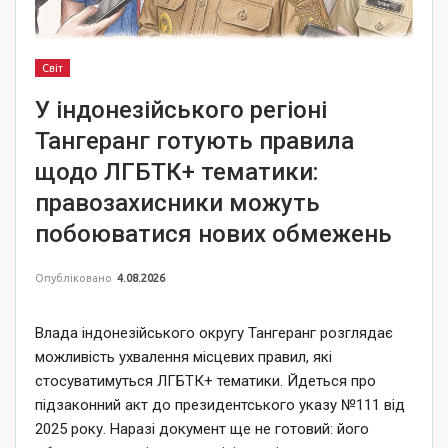
Світ
У індонезійського регіоні
Тангеранг готують правила
щодо ЛГБТК+ тематики:
правозахисники можуть
побоюватися нових обмежень
Опубліковано
4.08.2026
Влада індонезійського округу Тангеранг розглядає
можливість ухвалення місцевих правил, які
стосуватимуться ЛГБТК+ тематики. Йдеться про
підзаконний акт до президентського указу №111 від
2025 року. Наразі документ ще не готовий: його