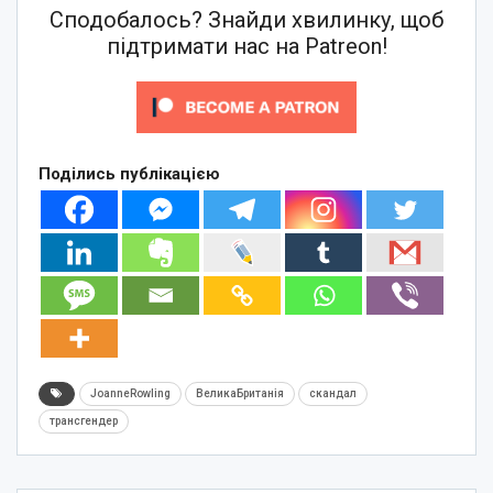
Сподобалось? Знайди хвилинку, щоб
підтримати нас на Patreon!
Поділись публікацією
JoanneRowling
ВеликаБританія
скандал
трансгендер