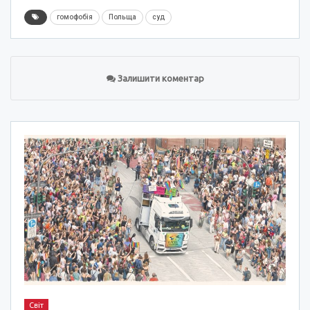
гомофобія
Польща
суд
Залишити коментар
Світ