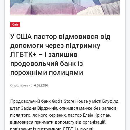
Світ
У США пастор відмовився від
допомоги через підтримку
ЛГБТК+ – і залишив
продовольчий банк із
порожніми полицями
Опубліковано
4.08.2026
Продовольчий банк God’s Store House у місті Блуфілд,
штат Західна Вірджинія, опинився майже без запасів
після того, як його керівник, пастор Елвін Крістіан,
відмовився приймати допомогу від організацій,
пов’язаних із підтримкою ЛГБТК+ людей.