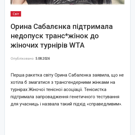
Світ
Орина Сабалєнка підтримала
недопуск транс*жінок до
жіночих турнірів WTA
Опубліковано
5.08.2026
Перша ракетка світу Орина Сабалєнка заявила, що не
хотіла б змагатися з трансгендерними жінками на
турнірах Жіночої тенісної асоціації. Тенісистка
підтримала запровадження генетичного тестування
для учасниць і назвала такий підхід «справедливим».