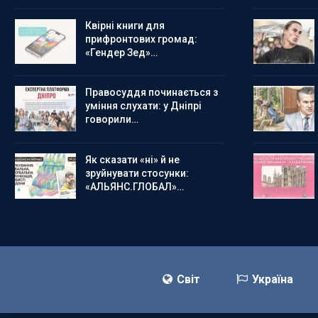
Квірні книги для
прифронтових громад:
«Гендер Зед»…
Правосуддя починається з
уміння слухати: у Дніпрі
говорили…
Як сказати «ні» й не
зруйнувати стосунки:
«АЛЬЯНС.ГЛОБАЛ»…
Світ
Україна