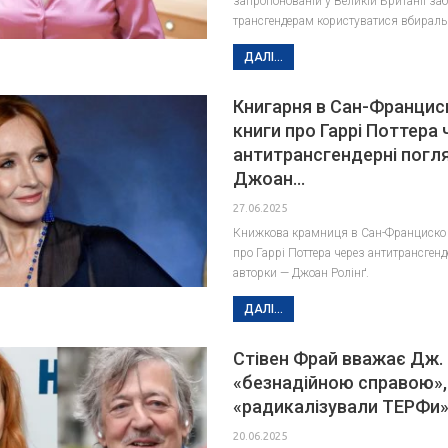
запропонованій у Великій Британії заб
трансгендерам користуватися вбирал
ДАЛІ...
Книгарня в Сан-Францис
книги про Гаррі Поттера 
антитрансгендерні погл
Джоан…
27.06.2025
Книжкова крамниця в Сан-Франциско
про Гаррі Поттера через антитрансгенд
авторки — Джоан Ролінґ.
ДАЛІ...
Стівен Фрай вважає Дж. 
«безнадійною справою»,
«радикалізували ТЕРФи
20.06.2025