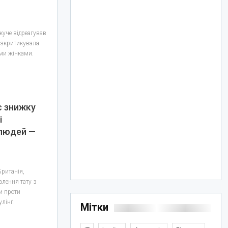
уче відреагував
розкритикувала
ими жінками.
є знижку
і
слюдей —
Британія,
алення тату з
и проти
лінґ.
Мітки