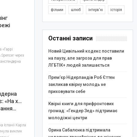
фільми
шлюб
інтерв'ю
історія
інг
режі
Останні записи
а «Гаррі
Новий Цивільний кодекс поставили
 Spencer через
на паузу, але загроза для прав
рансгендерна
ЛГБТІК+ людей залишається
Прем’єр Нідерландів Роб Єттен
закликав квірну молодь не
приховувати себе
ндерна
є: «На х…
Квірні книги для прифронтових
ування…
громад: «Гендер Зед» підтримає
молодіжні центри
а Іспанії Карла
Орина Сабалєнка підтримала
инула виклик