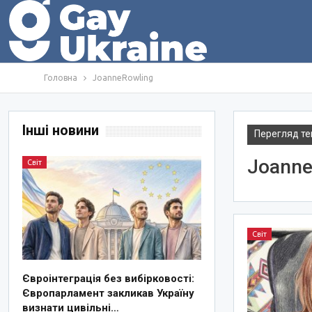
Головна
JoanneRowling
Інші новини
Перегляд те
Joanne
Світ
Світ
Євроінтеграція без вибірковості:
Європарламент закликав Україну
визнати цивільні…