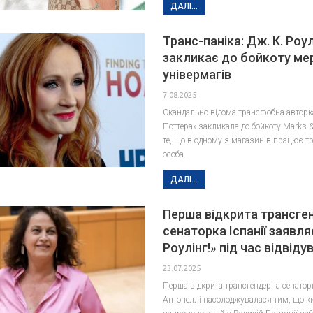
ДАЛІ...
Транс-паніка: Дж. К. Роул
закликає до бойкоту ме
універмагів
7.08.2025
Скандально відома трансфобна авторк
Поттера» закликала до бойкоту Marks &
те, що в одному з магазинів працює т
особа.
ДАЛІ...
Перша відкрита трансге
сенаторка Іспанії заявля
Роулінг!» під час відвід
23.07.2025
Перша відкрита трансгендерна сенаторк
Антонеллі насолоджувалася тим, що к