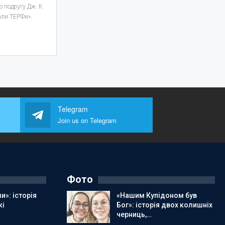
 подругу Дж. К.
вали ТЕРФи».
Telegram
Join us on Telegram
Фото
и»: історія
«Нашим Купідоном був
кі
Бог»: історія двох колишніх
черниць,…