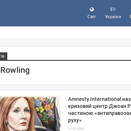
Світ
Україна
гів
Rowling
Amnesty International на
кризовий центр Джоан Р
частиною «антиправоза
руху»
11.07.2026