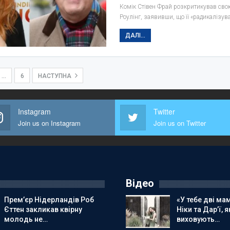
Комік Стівен Фрай розкритикував свою
Роулінг, заявивши, що її «радикалізу
ДАЛІ...
…
6
НАСТУПНА
Instagram
Twitter
Join us on Instagram
Join us on Twitter
Відео
Прем’єр Нідерландів Роб
«У тебе дві мам
Єттен закликав квірну
Ніки та Дар’ї, я
молодь не…
виховують…