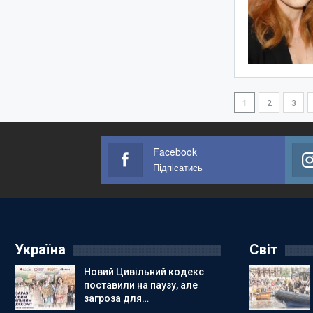
1
2
3
Facebook
Підпісатись
Україна
Світ
Новий Цивільний кодекс
поставили на паузу, але
загроза для…