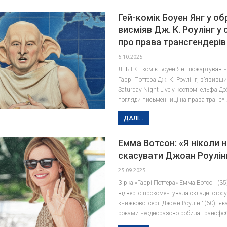
Гей-комік Боуен Янг у об
висміяв Дж. К. Роулінг у 
про права трансгендерів
6.10.2025
ЛГБТК+ комік Боуен Янг пожартував н
Гаррі Поттера Дж. К. Роулінг, з’явивш
Saturday Night Live у костюмі ельфа Д
погляди письменниці на права транс*
ДАЛІ...
Емма Вотсон: «Я ніколи 
скасувати Джоан Роулін
25.09.2025
Зірка «Гаррі Поттера» Емма Вотсон (35
відверто прокоментувала складні стос
книжкової серії Джоан Роулінґ (60), як
роками неодноразово робила трансфо