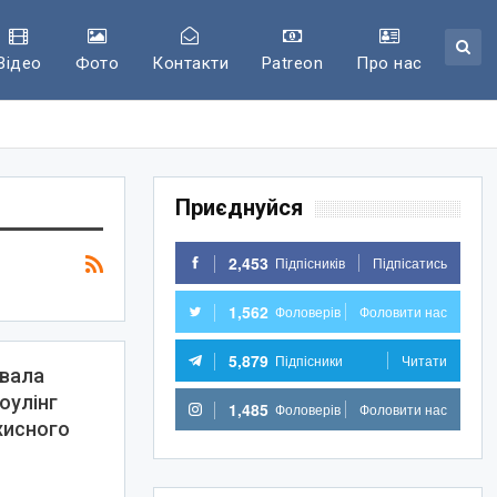
Відео
Фото
Контакти
Patreon
Про нас
Приєднуйся
2,453
Підпісників
Підпісатись
1,562
Фоловерів
Фоловити нас
5,879
Підпісники
Читати
звала
оулінг
1,485
Фоловерів
Фоловити нас
хисного