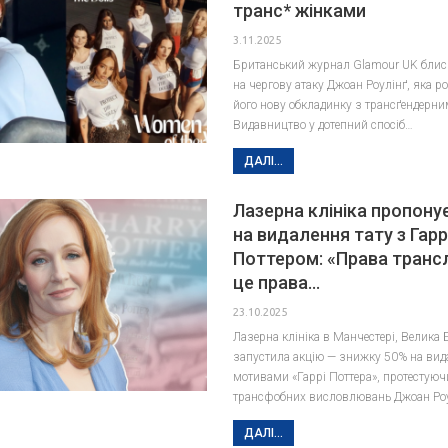
транс* жінками
3.11.2025
Британський журнал Glamour UK блиск
на чергову атаку Джоан Роулінґ, яка 
його нову обкладинку з трансґендерн
Видавництво у дотепний спосіб…
ДАЛІ...
Лазерна клініка пропону
на видалення тату з Гарр
Поттером: «Права тран
це права…
23.10.2025
Лазерна клініка в Манчестері, Велика 
запустила акцію — знижку 50% на вид
мотивами «Гаррі Поттера», протестуюч
трансфобних висловлювань Джоан Роу
ДАЛІ...