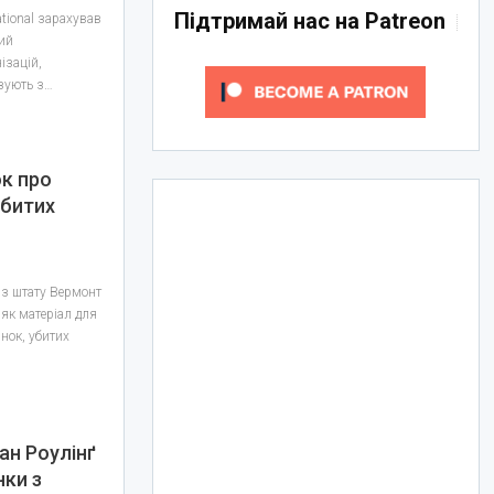
Підтримай нас на Patreon
tional зарахував
ний
ізацій,
язують з…
к про
убитих
із штату Вермонт
 як матеріал для
нок, убитих
ан Роулінґ
нки з