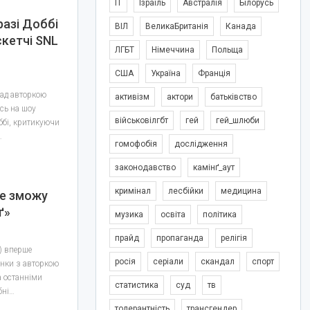
IT
Ізраїль
Австралія
Білорусь
разі Доббі
ВІЛ
ВеликаБританія
Канада
скетчі SNL
ЛГБТ
Німеччина
Польща
США
Україна
Франція
ад авторкою
активізм
актори
батьківство
ись на шоу
військовілгбт
гей
гей_шлюби
оббі, критикуючи
…
гомофобія
дослідження
законодавство
камінґ_аут
кримінал
лесбійки
медицина
не зможу
ґ»
музика
освіта
політика
прайд
пропаганда
релігія
) вперше
росія
серіали
скандал
спорт
унки з авторкою
а останніми
статистика
суд
тв
бні…
толерантність
трансгендер