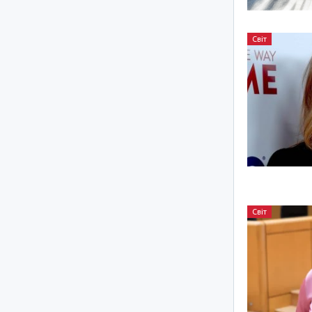
Світ
Світ