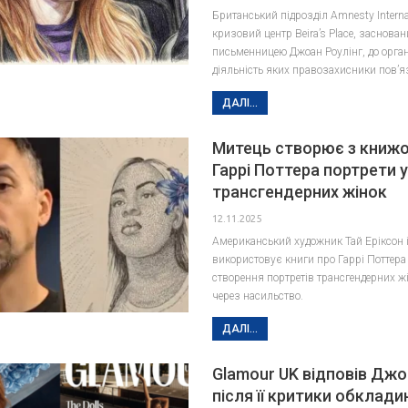
Британський підрозділ Amnesty Interna
кризовий центр Beira’s Place, заснова
письменницею Джоан Роулінг, до орган
діяльність яких правозахисники пов’
ДАЛІ...
Митець створює з книжо
Гаррі Поттера портрети 
трансгендерних жінок
12.11.2025
Американський художник Тай Еріксон 
використовує книги про Гаррі Поттера
створення портретів трансгендерних жі
через насильство.
ДАЛІ...
Glamour UK відповів Джо
після її критики обклади