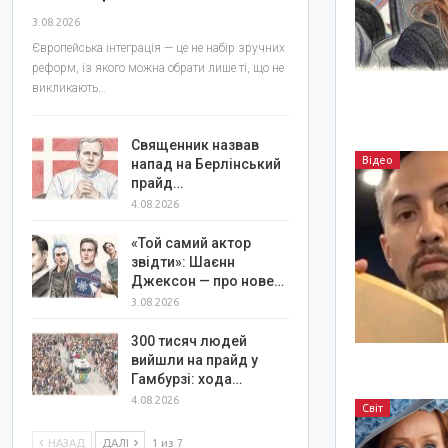
3.08.2026
Європейська інтеграція — це не набір зручних
реформ, із якого можна обрати лише ті, що не
викликають…
Священник назвав
Відео
напад на Берлінський
прайд…
4.08.2026
«Той самий актор
звідти»: Шаєнн
Джексон — про нове…
3.08.2026
300 тисяч людей
вийшли на прайд у
Гамбурзі: хода…
4.08.2026
Світ
НАЗАД
ДАЛІ
1 из 7