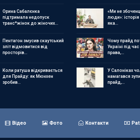
Орина Сабалєнка
«Ми не збоченц
підтримала недопуск
люди»: історія
транс*жінок до жіночих…
яка…
Пентагон змусив скаутський
Чому прайд по
зліт відмовитися від
Україні під час
просторів…
права,…
Коли ратуша відкривається
У Салоніках чол
для Прайду: як Мюнхен
намагався зуп
зробив…
прайд,…
Відео
Фото
Контакти
Pat