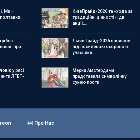
і. Ми —
КиївПрайд-2026 та «хода за
 полтавки,
традиційні цінності»: дві
акції,…
трібен
ЛьвівПрайд-2026 пройшов
 війни: про
під посиленою охороною:
учасники…
овік у рясі
Мерка Амстердама
инити ЛГБТ-
представила символічну
сукню проти…
reon
Про Нас