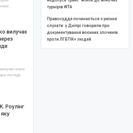
недопуск транс*жінок до жіночих
ороні
ьнями.…
турнірів WTA
Правосуддя починається з уміння
слухати: у Дніпрі говорили про
ко вилучає
документування воєнних злочинів
через
проти ЛГБТІК+ людей
яди
 вилучає книги
ерні погляди
К. Роулінг
 яку
»