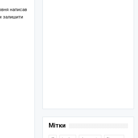
ервня написав
ям залишити
Мітки