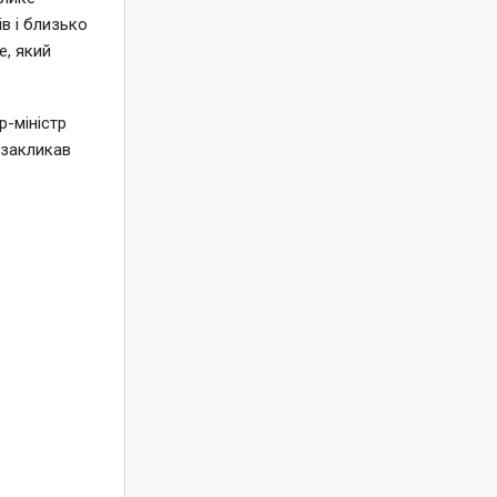
в і близько
e, який
-міністр
 закликав