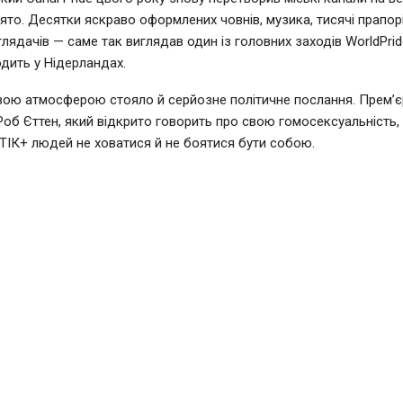
ято. Десятки яскраво оформлених човнів, музика, тисячі прапорі
глядачів — саме так виглядав один із головних заходів WorldPrid
дить у Нідерландах.
вою атмосферою стояло й серйозне політичне послання. Прем’єр
Роб Єттен, який відкрито говорить про свою гомосексуальність,
ІК+ людей не ховатися й не боятися бути собою.