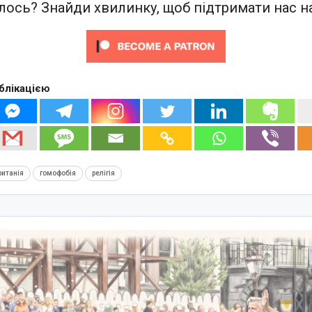
ось? Знайди хвилинку, щоб підтримати нас на
блікацією
итанія
гомофобія
релігія