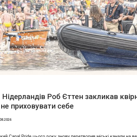
 Нідерландів Роб Єттен закликав квір
не приховувати себе
08.2026
ий Canal Pride цього року знову перетворив міські канали на в