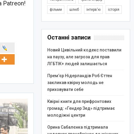
 Patreon!
фільми
шлюб
інтерв'ю
історія
Останні записи
Новий Цивільний кодекс поставили
на паузу, але загроза для прав
ЛГБТІК+ людей залишається
Прем’єр Нідерландів Роб Єттен
закликав квірну молодь не
приховувати себе
Квірні книги для прифронтових
громад: «Гендер Зед» підтримає
молодіжні центри
Орина Сабалєнка підтримала