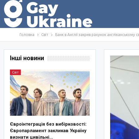
Головна
Світ
Банк в Англії закрив рахунок англіканському 
Інші новини
Світ
Євроінтеграція без вибірковості:
Європарламент закликав Україну
визнати цивільні…