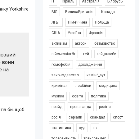
IT
Ізраїль
Австралія
Білорусь
нку Yorkshire
ВІЛ
ВеликаБританія
Канада
ЛГБТ
Німеччина
Польща
США
Україна
Франція
активізм
актори
батьківство
ансовий
військовілгбт
гей
гей_шлюби
о вони
гомофобія
дослідження
е на
законодавство
камінґ_аут
кримінал
лесбійки
медицина
музика
освіта
політика
прайд
пропаганда
релігія
тів би, щоб
росія
серіали
скандал
спорт
статистика
суд
тв
толерантність
трансгендер