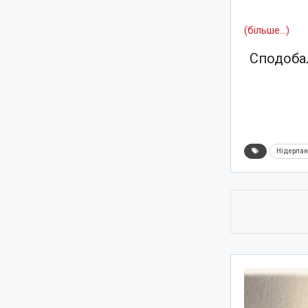
(більше…)
Сподобал
Нідерла