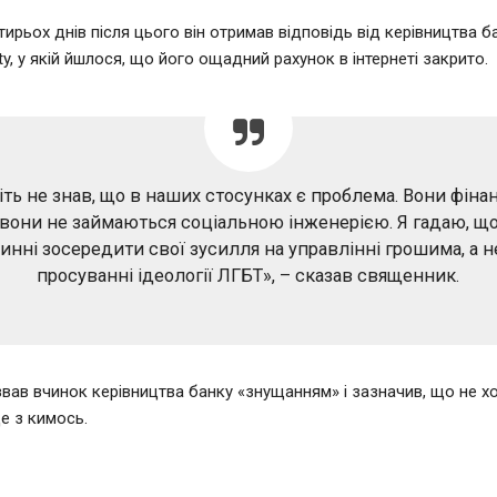
ирьох днів після цього він отримав відповідь від керівництва ба
ety, у якій йшлося, що його ощадний рахунок в інтернеті закрито.
іть не знав, що в наших стосунках є проблема. Вони фін
 вони не займаються соціальною інженерією. Я гадаю, щ
инні зосередити свої зусилля на управлінні грошима, а н
просуванні ідеології ЛГБТ», – сказав священник.
звав вчинок керівництва банку «знущанням» і зазначив, що не хо
е з кимось.