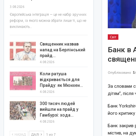
3.08.2026
Європейська інтеграція — це не набір зручних
реформ, із якого можна обрати лише ті, що не
викликають…
Світ
Священник назвав
Банк в 
напад на Берлінський
прайд…
священн
4.08.2026
Опубліковано
5.
Коли ратуша
відкривається для
Прайду: як Мюнхен…
За словами с
4.08.2026
дітям”, після
300 тисяч людей
Банк Yorkshi
вийшли на прайд у
його критику 
Гамбурзі: хода…
4.08.2026
Банк закрив р
містив, на ду
НАЗАД
ДАЛІ
1 из 7