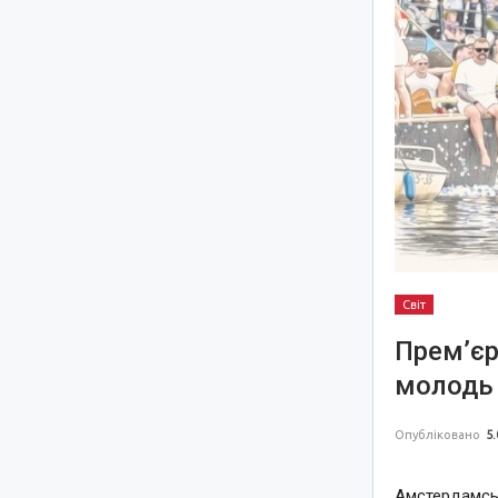
Світ
Прем’єр
молодь 
Опубліковано
5.
Амстердамськ