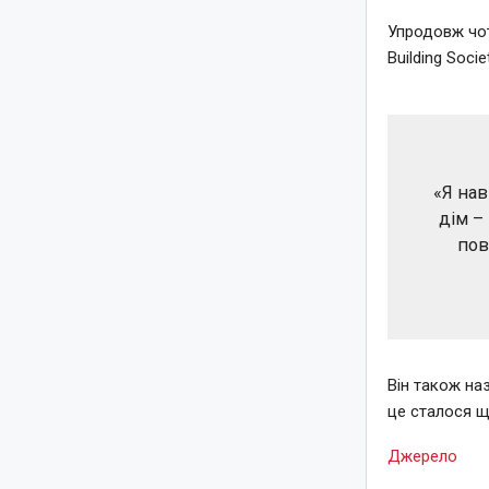
Упродовж чот
Building Soci
«Я нав
дім –
пов
Він також на
це сталося щ
Джерело