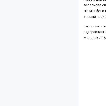
веселкове св
пів мільйона 
уперше прохо
Та за святко
Нідерландів 
молодих ЛГБТ