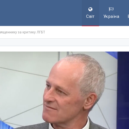
Світ
Україна
священнику за критику ЛГБТ