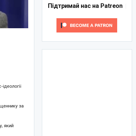
Підтримай нас на Patreon
-ідеології
ященнику за
у, який