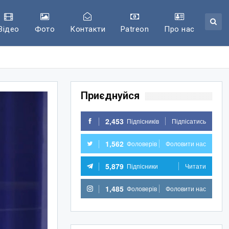
Відео
Фото
Контакти
Patreon
Про нас
Приєднуйся
2,453
Підпісників
Підпісатись
1,562
Фоловерів
Фоловити нас
5,879
Підпісники
Читати
1,485
Фоловерів
Фоловити нас