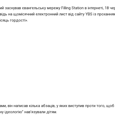
ий заснував євангельську мережу Filling Station в інтернеті, 18 ч
овідь на щомісячний електронний лист від сайту YBS із проханн
ісяць гордості».
ми, він написав кілька абзаців, у яких виступив проти того, щоб
ну ідеологію” нав’язували дітям.