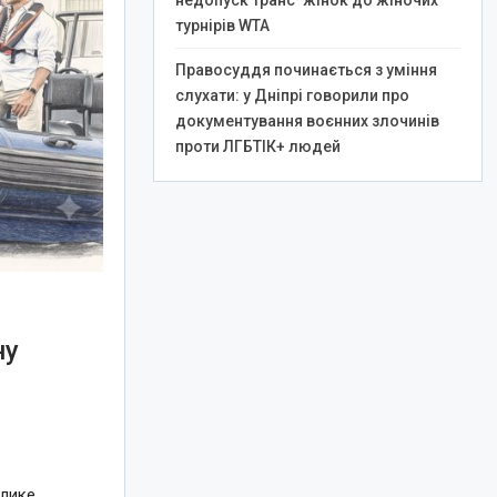
недопуск транс*жінок до жіночих
турнірів WTA
Правосуддя починається з уміння
слухати: у Дніпрі говорили про
документування воєнних злочинів
проти ЛГБТІК+ людей
ну
елике