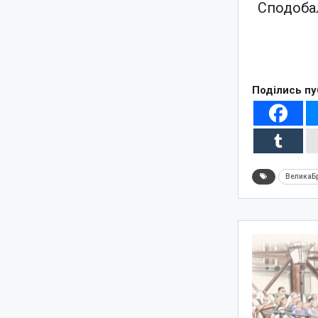
Сподобал
Поділись пу
ВеликаБр