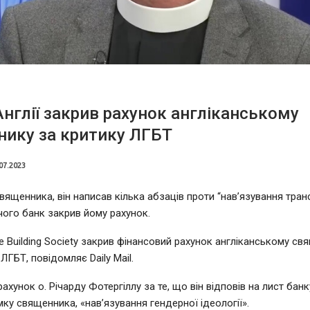
Англії закрив рахунок англіканському
ику за критику ЛГБТ
07.2023
вященника, він написав кілька абзаців проти “нав’язування транс
 чого банк закрив йому рахунок.
re Building Society закрив фінансовий рахунок англіканському св
ЛГБТ, повідомляє Daily Mail.
ахунок о. Річарду Фотергіллу за те, що він відповів на лист банк
мку священника, «нав’язування гендерної ідеології».