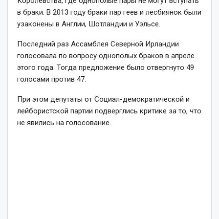
Королевства, где однополые пары не могут вступать
в браки. В 2013 году браки пар геев и лесбиянок были
узаконены в Англии, Шотландии и Уэльсе.
Последний раз Ассамблея Северной Ирландии
голосовала по вопросу однополых браков в апреле
этого года. Тогда предложение было отвергнуто 49
голосами против 47.
При этом депутаты от Социал-демократической и
лейбористской партии подверглись критике за то, что
не явились на голосование.