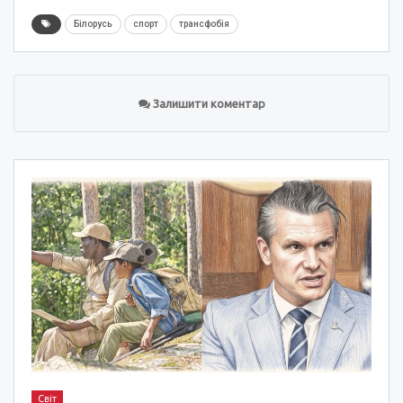
Білорусь
спорт
трансфобія
Залишити коментар
Світ