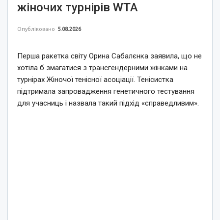
жіночих турнірів WTA
Опубліковано
5.08.2026
Перша ракетка світу Орина Сабалєнка заявила, що не
хотіла б змагатися з трансгендерними жінками на
турнірах Жіночої тенісної асоціації. Тенісистка
підтримала запровадження генетичного тестування
для учасниць і назвала такий підхід «справедливим».