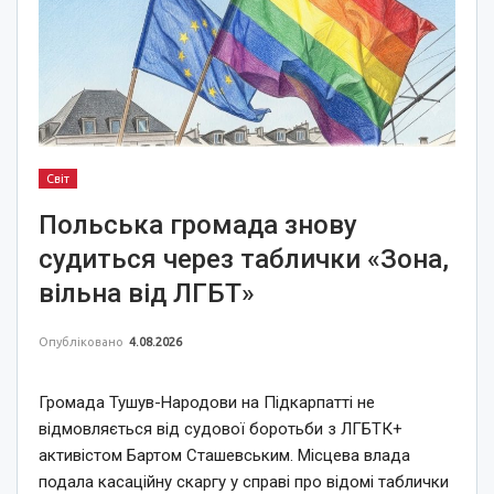
Світ
Польська громада знову
судиться через таблички «Зона,
вільна від ЛГБТ»
Опубліковано
4.08.2026
Громада Тушув-Народови на Підкарпатті не
відмовляється від судової боротьби з ЛГБТК+
активістом Бартом Сташевським. Місцева влада
подала касаційну скаргу у справі про відомі таблички