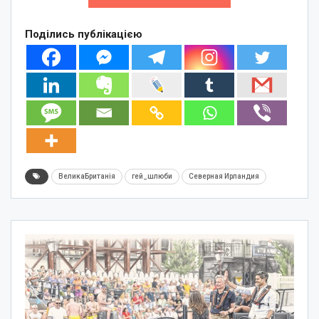
Поділись публікацією
ВеликаБританія
гей_шлюби
Северная Ирландия