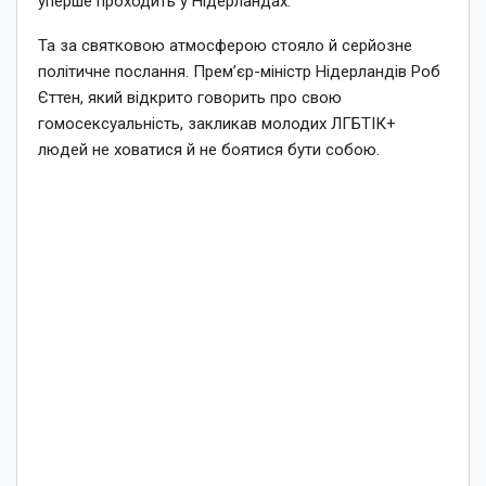
уперше проходить у Нідерландах.
Та за святковою атмосферою стояло й серйозне
політичне послання. Прем’єр-міністр Нідерландів Роб
Єттен, який відкрито говорить про свою
гомосексуальність, закликав молодих ЛГБТІК+
людей не ховатися й не боятися бути собою.