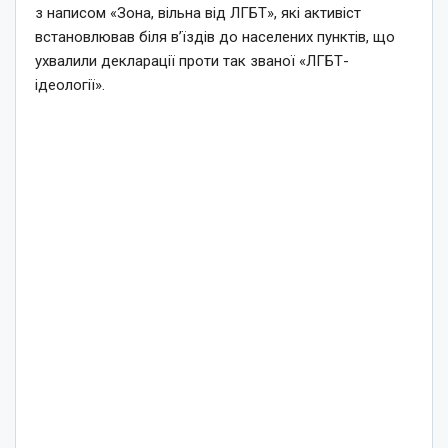
з написом «Зона, вільна від ЛГБТ», які активіст
встановлював біля в’їздів до населених пунктів, що
ухвалили декларації проти так званої «ЛГБТ-
ідеології».