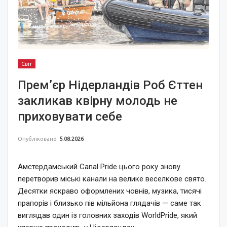
Світ
Прем’єр Нідерландів Роб Єттен
закликав квірну молодь не
приховувати себе
Опубліковано
5.08.2026
Амстердамський Canal Pride цього року знову
перетворив міські канали на велике веселкове свято.
Десятки яскраво оформлених човнів, музика, тисячі
прапорів і близько пів мільйона глядачів — саме так
виглядав один із головних заходів WorldPride, який