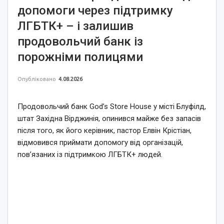
допомоги через підтримку
ЛГБТК+ – і залишив
продовольчий банк із
порожніми полицями
Опубліковано
4.08.2026
Продовольчий банк God’s Store House у місті Блуфілд,
штат Західна Вірджинія, опинився майже без запасів
після того, як його керівник, пастор Елвін Крістіан,
відмовився приймати допомогу від організацій,
пов’язаних із підтримкою ЛГБТК+ людей.