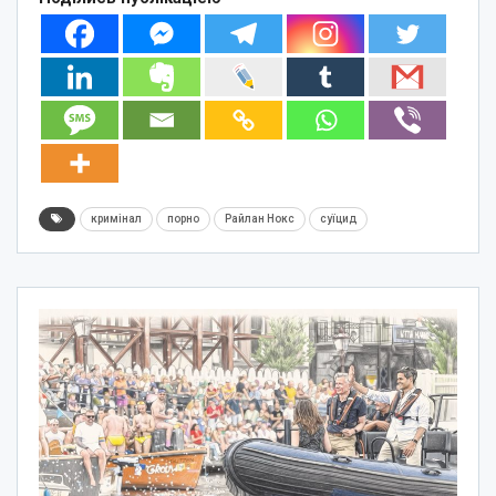
кримінал
порно
Райлан Нокс
суїцид