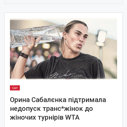
Світ
Орина Сабалєнка підтримала
недопуск транс*жінок до
жіночих турнірів WTA