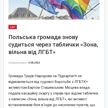
Світ
Польська громада знову
судиться через таблички «Зона,
вільна від ЛГБТ»
Опубліковано
4.08.2026
Громада Тушув-Народови на Підкарпатті не
відмовляється від судової боротьби з ЛГБТК+
активістом Бартом Сташевським. Місцева влада
подала касаційну скаргу у справі про відомі таблички
з написом «Зона, вільна від ЛГБТ», які активіст
встановлював біля в’їздів до населених пунктів, що