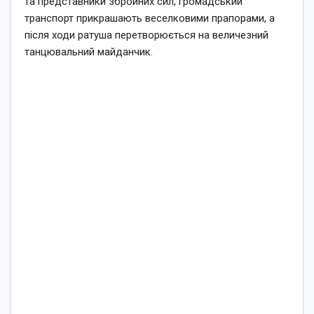
та представники збройних сил, громадський
транспорт прикрашають веселковими прапорами, а
після ходи ратуша перетворюється на величезний
танцювальний майданчик.