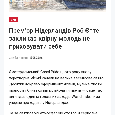
Світ
Прем’єр Нідерландів Роб Єттен
закликав квірну молодь не
приховувати себе
Опубліковано
5.08.2026
Амстердамський Canal Pride цього року знову
перетворив міські канали на велике веселкове свято.
Десятки яскраво оформлених човнів, музика, тисячі
прапорів і близько пів мільйона глядачів — саме так
виглядав один із головних заходів WorldPride, який
уперше проходить у Нідерландах.
Та за святковою атмосферою стояло й серйозне