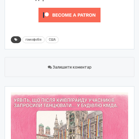
гомофобія
США
Залишити коментар