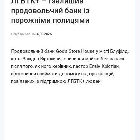
ЛГБТК+ – і залишив
продовольчий банк із
порожніми полицями
Опубліковано
4.08.2026
Продовольчий банк God’s Store House у місті Блуфілд,
штат Західна Вірджинія, опинився майже без запасів
після того, як його керівник, пастор Елвін Крістіан,
відмовився приймати допомогу від організацій,
пов’язаних із підтримкою ЛГБТК+ людей.