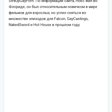
Str8UpGayPorn. По информации сайта, Нокс жил во
Флориде, он был относительным новичком в мире
фильмов для взрослых, но успел сняться во
множестве эпизодов для Falcon, GayCastings,
NakedSword и Hot House в прошлом году.