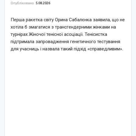
Опубліковано
5.08.2026
Перша ракетка світу Орина Сабалєнка заявила, що не
хотіла б змагатися з трансгендерними жінками на
турнірах Жіночої тенісної асоціації. Тенісистка
підтримала запровадження генетичного тестування
для учасниць і назвала такий підхід «справедливим».