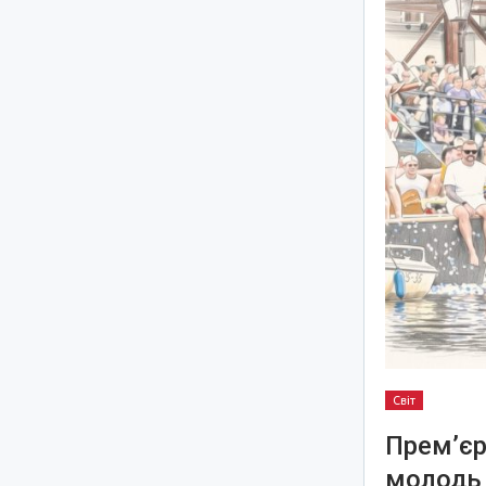
Світ
Прем’єр
молодь 