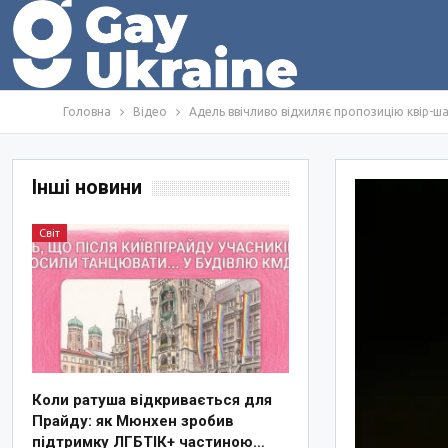
Головна
Відео
Адель ввічливо відхиляє пропозицію квір-ша
Інші новини
Світ
Коли ратуша відкривається для
Прайду: як Мюнхен зробив
підтримку ЛГБТІК+ частиною…