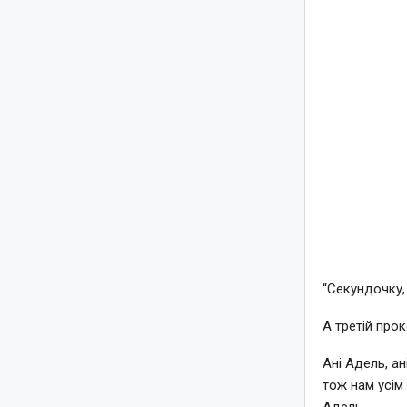
“Секундочку,
А третій прок
Ані Адель, ан
тож нам усім
Адель.