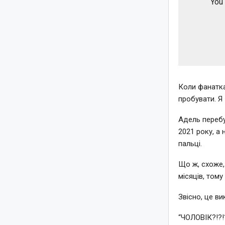
“You 
Коли фанатка
пробувати. Я 
Адель перебу
2021 року, а
пальці.
Що ж, схоже,
місяців, тому
Звісно, це в
“ЧОЛОВІК?!?!?