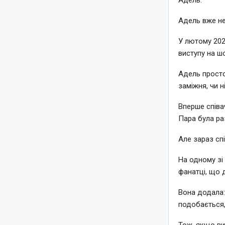
Адель вже не
У лютому 202
виступу на ш
Адель просто 
заміжня, чи ні
Вперше співа
Пара була ра
Але зараз спі
На одному зі 
фанатці, що 
Вона додала: 
подобається,
Тож, якщо в