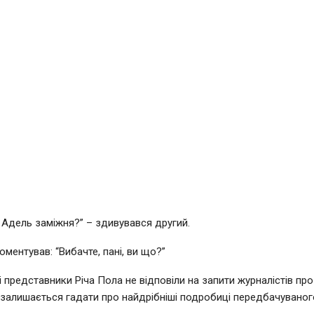
 Адель заміжня?” – здивувався другий.
оментував: “Вибачте, пані, ви що?”
і представники Річа Пола не відповіли на запити журналістів про
 залишається гадати про найдрібніші подробиці передбачуваног