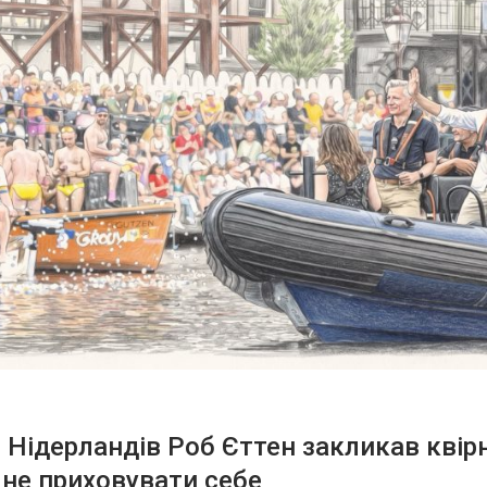
 Нідерландів Роб Єттен закликав квір
не приховувати себе