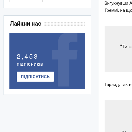
Вигукнувши А
Греммі, на щ
Лайкни нас
“Ти н
2,453
ПІДПІСНИКІВ
ПІДПІСАТИСЬ
Гаразд, так 