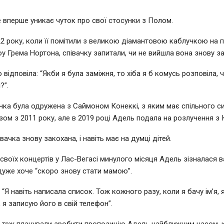
 вперше уникає чуток про свої стосунки з Полом.
2 року, коли її помітили з великою діамантовою каблучкою на п
оу Грема Нортона, співачку запитали, чи не вийшла вона знову за
відповіла: “Якби я була заміжня, то хіба я б комусь розповіла, ч
?”.
чка була одружена з Саймоном Конеккі, з яким має спільного с
зом з 2011 року, але в 2019 році Адель подала на розлучення з 
вачка знову закохана, і навіть має на думці дітей.
своїх концертів у Лас-Вегасі минулого місяця Адель зізналася ва
дуже хоче “скоро знову стати мамою”.
“Я навіть написала список. Тож кожного разу, коли я бачу ім’я, 
 я записую його в свій телефон”.
и теж планували зробити пропозицію Адель найближчим часом,