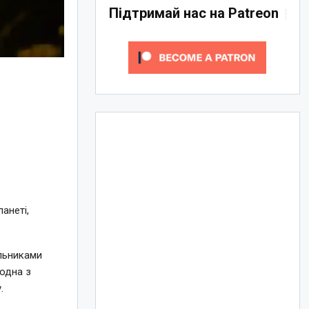
Підтримай нас на Patreon
анеті,
альниками
 одна з
.