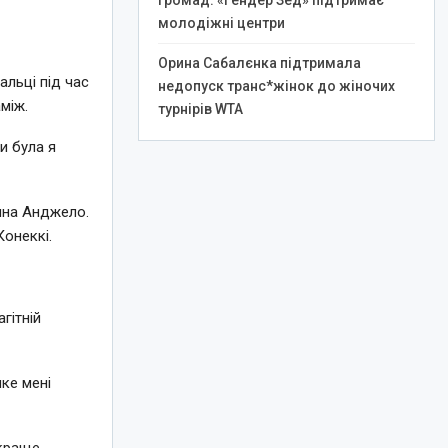
громад: «Гендер Зед» підтримає
молодіжні центри
Орина Сабалєнка підтримала
альці під час
недопуск транс*жінок до жіночих
між.
турнірів WTA
и була я
ина Анджело.
Конеккі.
гітній
яке мені
 краще