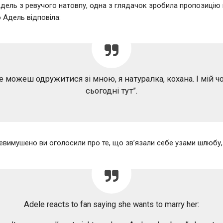
дель з ревучого натовпу, одна з глядачок зробила пропозицію
о Адель відповіла:
е можеш одружитися зі мною, я натуралка, кохана. І мій ч
сьогодні тут”.
невимушено ви оголосили про те, що зв’язали себе узами шлюбу,
Adele reacts to fan saying she wants to marry her: