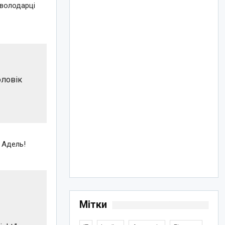
 володарці
оловік
 Адель!
Мітки