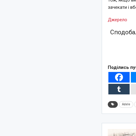
зачекати і в
Джерело
Сподобал
Поділись пу
Adele