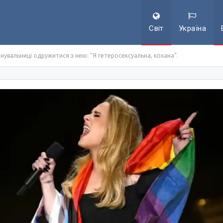
Світ
Україна
нувальниці одружитися з нею: “Я гетеросексуальна, кохана”.