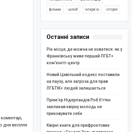
фільми
шлюб
інтерв'ю
історія
Останні записи
Рік місця, де можна не ховатися: як у
Франківську живе перший ЛГБТ+
ком’юніті-центр
Новий Цивільний кодекс поставили
на паузу, але загроза для прав
ЛГБТІК+ людей залишається
Прем’єр Нідерландів Роб Єттен
закликав квірну молодь не
приховувати себе
 коментарі,
о дня весілля
Квірні книги для прифронтових