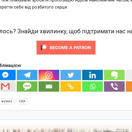
берегти себе від розбитого серця.
ось? Знайди хвилинку, щоб підтримати нас на
блікацією
музика
США