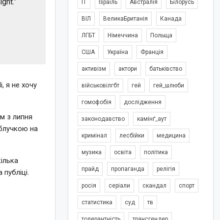
ight.”
IT
Ізраїль
Австралія
Білорусь
ВІЛ
ВеликаБританія
Канада
ЛГБТ
Німеччина
Польща
США
Україна
Франція
активізм
актори
батьківство
, я не хочу
військовілгбт
гей
гей_шлюби
гомофобія
дослідження
м з липня
законодавство
камінґ_аут
аблучкою на
кримінал
лесбійки
медицина
музика
освіта
політика
кілька
прайд
пропаганда
релігія
 публіці.
росія
серіали
скандал
спорт
статистика
суд
тв
толерантність
трансгендер