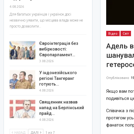
4.08.2026
Для багатьох українців і українок досі
незвично уявити, що місцева влада може не
просто дозволити…
Відео
Світ
Євроінтеграція без
Адель в
вибірковості:
шанувал
Європарламент…
3.08.2026
гетерос
У індонезійського
Опубліковано
19
регіоні Тангеранг
готують…
Якщо вам пот
4.08.2026
подивіться це
Священник назвав
напад на Берлінський
Співачка з пі
прайд…
протягом усьо
4.08.2026
фанаток попро
НАЗАД
ДАЛІ
1 из 7