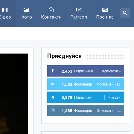
Відео
Фото
Контакти
Patreon
Про нас
Приєднуйся
2,453
Підпісників
Підпісатись
1,562
Фоловерів
Фоловити нас
5,879
Підпісники
Читати
1,485
Фоловерів
Фоловити нас