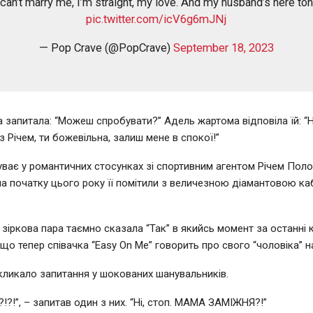
can’t marry me, I’m straight, my love. And my husband’s here ton
pic.twitter.com/icV6g6mJNj
— Pop Crave (@PopCrave)
September 18, 2023
 запитала: “Можеш спробувати?” Адель жартома відповіла їй: “Ні
з Річем, ти божевільна, залиш мене в спокої!”
ває у романтичних стосунках зі спортивним агентом Річем Поло
 на початку цього року її помітили з величезною діамантовою к
 зіркова пара таємно сказала “Так” в якийсь момент за останні 
 що тепер співачка “Easy On Me” говорить про свого “чоловіка” на
икликало запитання у шокованих шанувальників.
!?!”, – запитав один з них. “Ні, стоп. МАМА ЗАМІЖНЯ?!”