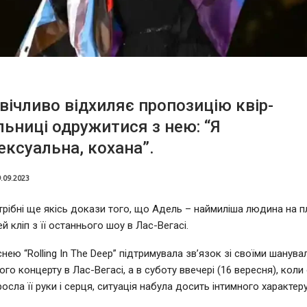
вічливо відхиляє пропозицію квір-
ьниці одружитися з нею: “Я
ексуальна, кохана”.
.09.2023
рібні ще якісь докази того, що Адель – наймиліша людина на пл
й кліп з її останнього шоу в Лас-Вегасі.
снею “Rolling In The Deep” підтримувала зв’язок зі своїми шанув
го концерту в Лас-Вегасі, а в суботу ввечері (16 вересня), коли
сла її руки і серця, ситуація набула досить інтимного характеру