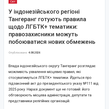
Світ
У індонезійського регіоні
Тангеранг готують правила
щодо ЛГБТК+ тематики:
правозахисники можуть
побоюватися нових обмежень
Опубліковано
4.08.2026
Влада індонезійського округу Тангеранг розглядає
можливість ухвалення місцевих правил, які
стосуватимуться ЛГБТК+ тематики. Йдеться про
підзаконний акт до президентського указу №111 від
2025 року. Наразі документ ще не готовий: його
обговорюють місцева адміністрація, депутати та
представники релігійних організацій.