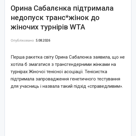
Орина Сабалєнка підтримала
недопуск транс*жінок до
жіночих турнірів WTA
Опубліковано
5.08.2026
Перша ракетка світу Орина Сабалєнка заявила, що не
хотіла б змагатися з трансгендерними жінками на
турнірах Жіночої тенісної асоціації. Тенісистка
підтримала запровадження генетичного тестування
для учасниць і назвала такий підхід «справедливим».