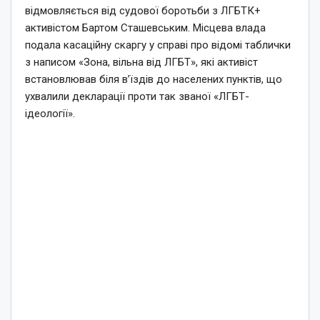
відмовляється від судової боротьби з ЛГБТК+
активістом Бартом Сташевським. Місцева влада
подала касаційну скаргу у справі про відомі таблички
з написом «Зона, вільна від ЛГБТ», які активіст
встановлював біля в’їздів до населених пунктів, що
ухвалили декларації проти так званої «ЛГБТ-
ідеології».