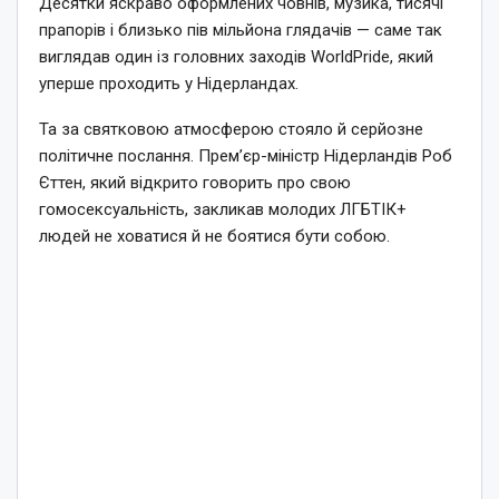
Десятки яскраво оформлених човнів, музика, тисячі
прапорів і близько пів мільйона глядачів — саме так
виглядав один із головних заходів WorldPride, який
уперше проходить у Нідерландах.
Та за святковою атмосферою стояло й серйозне
політичне послання. Прем’єр-міністр Нідерландів Роб
Єттен, який відкрито говорить про свою
гомосексуальність, закликав молодих ЛГБТІК+
людей не ховатися й не боятися бути собою.