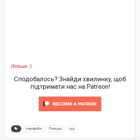
(більше…)
Сподобалось? Знайди хвилинку, щоб
підтримати нас на Patreon!
гомофобія
Польща
суд