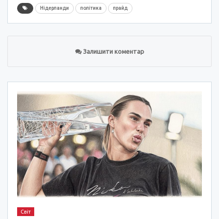
Нідерланди
політика
прайд
Залишити коментар
Світ