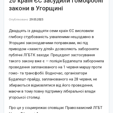
20 країн ЄС засудили гомофобні
закони в Угорщині
Опубліковано
29.05.2025
Двадцять із двадцяти семи країн ЄС висловили
глибоку стурбованість ухваленими нещодавно в
Угорщині законодавчими поправками, які під
приводом «захисту дітей» дозволяють забороняти
публічні ЛГБТК заходи. Прецедент застосування
такого закону вже є — поліція Будапешта заборонила
проведення запланованого на 1 червня маршу проти
гомо- та трансфобії. Водночас, організатори
Будапешт-прайду, запланованого на 28 червня, не
збираються відмовлятися від його проведення,
маючи в тому повну підтримку ліберальної влади
угорської столиці.
Про це у соцмережах сповіщає Правозахисний ЛГБТ