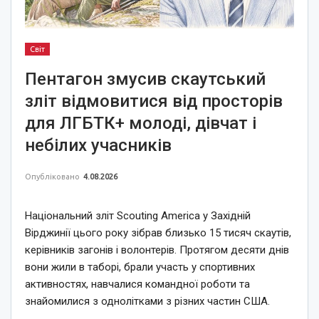
Світ
Пентагон змусив скаутський
зліт відмовитися від просторів
для ЛГБТК+ молоді, дівчат і
небілих учасників
Опубліковано
4.08.2026
Національний зліт Scouting America у Західній
Вірджинії цього року зібрав близько 15 тисяч скаутів,
керівників загонів і волонтерів. Протягом десяти днів
вони жили в таборі, брали участь у спортивних
активностях, навчалися командної роботи та
знайомилися з однолітками з різних частин США.