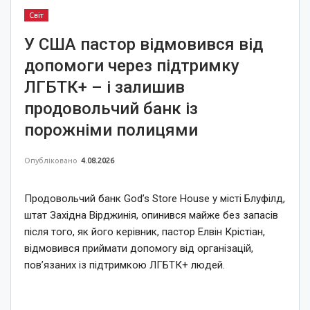
Світ
У США пастор відмовився від
допомоги через підтримку
ЛГБТК+ – і залишив
продовольчий банк із
порожніми полицями
Опубліковано
4.08.2026
Продовольчий банк God’s Store House у місті Блуфілд,
штат Західна Вірджинія, опинився майже без запасів
після того, як його керівник, пастор Елвін Крістіан,
відмовився приймати допомогу від організацій,
пов’язаних із підтримкою ЛГБТК+ людей.