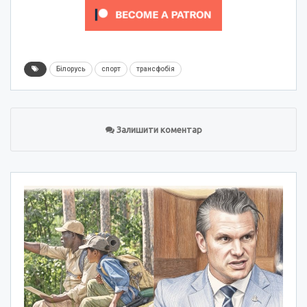
Білорусь
спорт
трансфобія
Залишити коментар