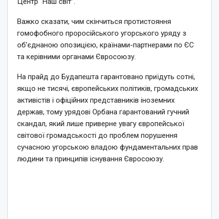
Центр “Наш світ”.
Важко сказати, чим скінчиться протистояння
гомофобного проросійського угорського уряду з
об’єднаною опозицією, країнами-партнерами по ЄС
та керівними органами Євросоюзу.
На прайд до Будапешта гарантовано приїдуть сотні,
якщо не тисячі, європейських політиків, громадських
активістів і офіційних представників іноземних
держав, тому урядові Орбана гарантований гучний
скандал, який лише приверне увагу європейської
світової громадськості до проблем порушення
сучасною угорською владою фундаментальних прав
людини та принципів існування Євросоюзу.