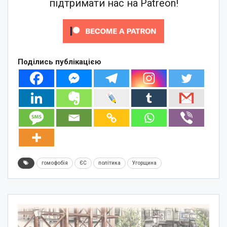
підтримати нас на Patreon!
Поділись публікацією
гомофобія
ЄС
політика
Угорщина