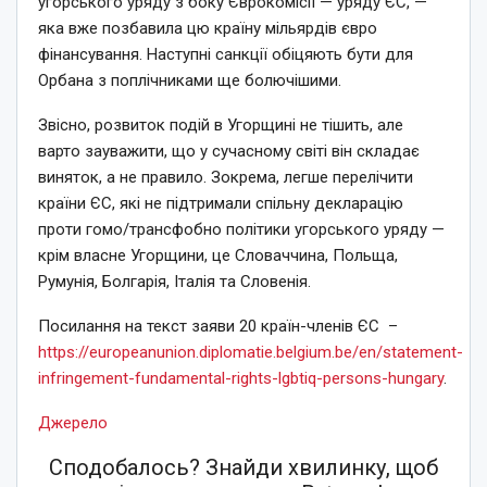
угорського уряду з боку Єврокомісії — уряду ЄС, —
яка вже позбавила цю країну мільярдів євро
фінансування. Наступні санкції обіцяють бути для
Орбана з поплічниками ще болючішими.
Звісно, розвиток подій в Угорщині не тішить, але
варто зауважити, що у сучасному світі він складає
виняток, а не правило. Зокрема, легше перелічити
країни ЄС, які не підтримали спільну декларацію
проти гомо/трансфобно політики угорського уряду —
крім власне Угорщини, це Словаччина, Польща,
Румунія, Болгарія, Італія та Словенія.
Посилання на текст заяви 20 країн-членів ЄС –
https://europeanunion.diplomatie.belgium.be/en/statement-
infringement-fundamental-rights-lgbtiq-persons-hungary
.
Джерело
Сподобалось? Знайди хвилинку, щоб