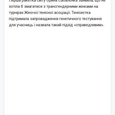
Перша ракетка світу Орина Сабалєнка заявила, що не
хотіла б змагатися з трансгендерними жінками на
турнірах Жіночої тенісної асоціації. Тенісистка
підтримала запровадження генетичного тестування
для учасниць і назвала такий підхід «справедливим».