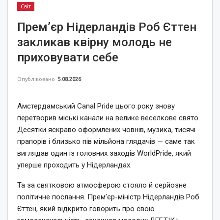
Світ
Прем’єр Нідерландів Роб Єттен
закликав квірну молодь не
приховувати себе
Опубліковано
5.08.2026
Амстердамський Canal Pride цього року знову
перетворив міські канали на велике веселкове свято.
Десятки яскраво оформлених човнів, музика, тисячі
прапорів і близько пів мільйона глядачів — саме так
виглядав один із головних заходів WorldPride, який
уперше проходить у Нідерландах.
Та за святковою атмосферою стояло й серйозне
політичне послання. Прем’єр-міністр Нідерландів Роб
Єттен, який відкрито говорить про свою