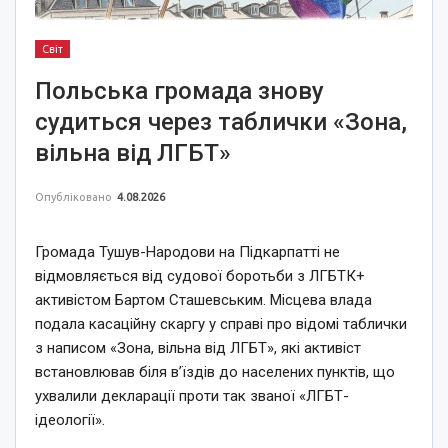
Світ
Польська громада знову
судиться через таблички «Зона,
вільна від ЛГБТ»
Опубліковано
4.08.2026
Громада Тушув-Народови на Підкарпатті не
відмовляється від судової боротьби з ЛГБТК+
активістом Бартом Сташевським. Місцева влада
подала касаційну скаргу у справі про відомі таблички
з написом «Зона, вільна від ЛГБТ», які активіст
встановлював біля в’їздів до населених пунктів, що
ухвалили декларації проти так званої «ЛГБТ-
ідеології».