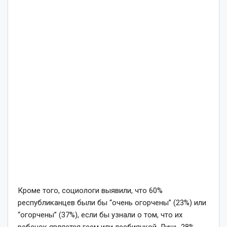
Кроме того, социологи выявили, что 60%
республиканцев были бы “очень огорчены” (23%) или
“огорчены” (37%), если бы узнали о том, что их
ребенок является геем или лесбиянкой. Лишь 28%