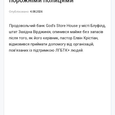
порожніми полицями
Опубліковано
4.08.2026
Продовольчий банк God’s Store House у місті Блуфілд,
штат Західна Вірджинія, опинився майже без запасів
після того, як його керівник, пастор Елвін Крістіан,
відмовився приймати допомогу від організацій,
пов’язаних із підтримкою ЛГБТК+ людей.