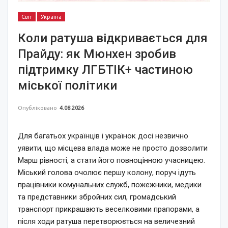
Світ
Україна
Коли ратуша відкривається для
Прайду: як Мюнхен зробив
підтримку ЛГБТІК+ частиною
міської політики
Опубліковано
4.08.2026
Для багатьох українців і українок досі незвично
уявити, що місцева влада може не просто дозволити
Марш рівності, а стати його повноцінною учасницею.
Міський голова очолює першу колону, поруч ідуть
працівники комунальних служб, пожежники, медики
та представники збройних сил, громадський
транспорт прикрашають веселковими прапорами, а
після ходи ратуша перетворюється на величезний