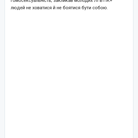
гомосексуальність, закликав молодих ЛГБТІК+
людей не ховатися й не боятися бути собою.