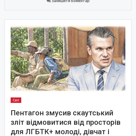
Залишити коментар
Світ
Пентагон змусив скаутський
зліт відмовитися від просторів
для ЛГБТК+ молоді, дівчат і