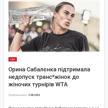
Світ
Орина Сабалєнка підтримала
недопуск транс*жінок до
жіночих турнірів WTA
Опубліковано
5.08.2026