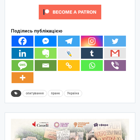
Поділись публікацією
опитування
пранк
Україна