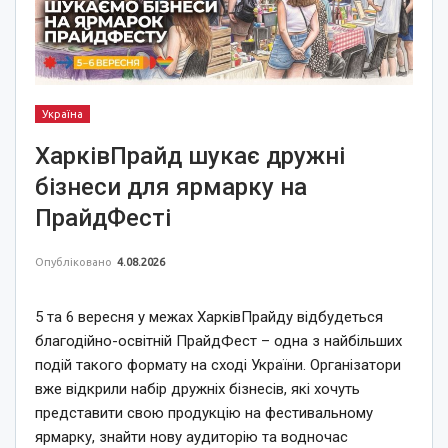
Україна
ХарківПрайд шукає дружні
бізнеси для ярмарку на
ПрайдФесті
Опубліковано
4.08.2026
5 та 6 вересня у межах ХарківПрайду відбудеться
благодійно-освітній ПрайдФест – одна з найбільших
подій такого формату на сході України. Організатори
вже відкрили набір дружніх бізнесів, які хочуть
представити свою продукцію на фестивальному
ярмарку, знайти нову аудиторію та водночас