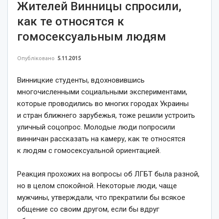
Жителей Винницы спросили,
как те относятся к
гомосексуальным людям
Опубліковано
5.11.2015
Винницкие студенты, вдохновившись
многочисленными социальными экспериментами,
которые проводились во многих городах Украины
и стран ближнего зарубежья, тоже решили устроить
уличный соцопрос. Молодые люди попросили
винничан рассказать на камеру, как те относятся
к людям с гомосексуальной ориентацией.
Реакция прохожих на вопросы об ЛГБТ была разной,
но в целом спокойной. Некоторые люди, чаще
мужчины, утверждали, что прекратили бы всякое
общение со своим другом, если бы вдруг