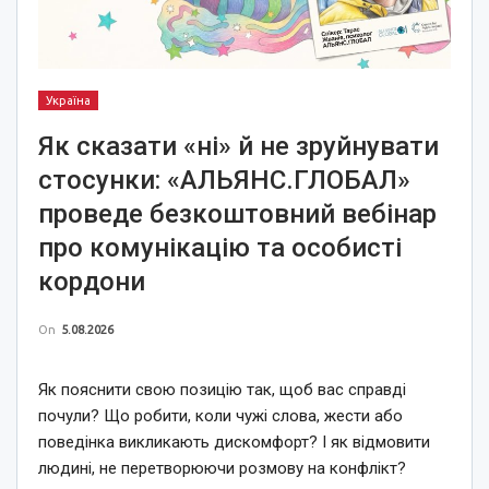
Україна
Як сказати «ні» й не зруйнувати
стосунки: «АЛЬЯНС.ГЛОБАЛ»
проведе безкоштовний вебінар
про комунікацію та особисті
кордони
On
5.08.2026
Як пояснити свою позицію так, щоб вас справді
почули? Що робити, коли чужі слова, жести або
поведінка викликають дискомфорт? І як відмовити
людині, не перетворюючи розмову на конфлікт?