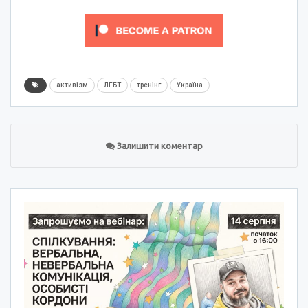
активізм
ЛГБТ
тренінг
Україна
Залишити коментар