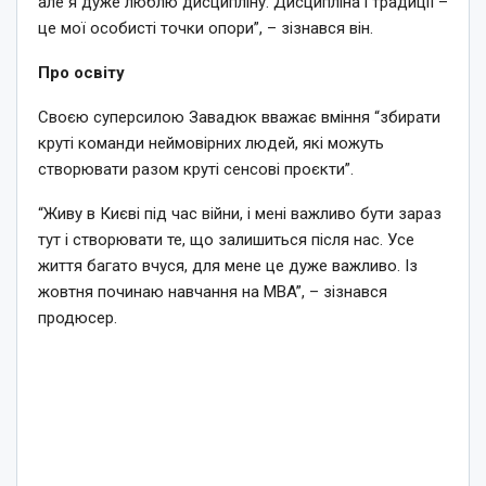
але я дуже люблю дисципліну. Дисципліна і традиції –
це мої особисті точки опори”, – зізнався він.
Про освіту
Своєю суперсилою Завадюк вважає вміння “збирати
круті команди неймовірних людей, які можуть
створювати разом круті сенсові проєкти”.
“Живу в Києві під час війни, і мені важливо бути зараз
тут і створювати те, що залишиться після нас. Усе
життя багато вчуся, для мене це дуже важливо. Із
жовтня починаю навчання на MBA”, – зізнався
продюсер.