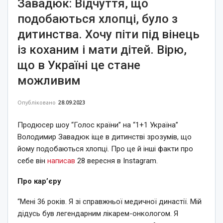
Завадюк: Відчуття, що
подобаються хлопці, було з
дитинства. Хочу піти під вінець
із коханим і мати дітей. Вірю,
що в Україні це стане
можливим
Опубліковано
28.09.2023
Продюсер шоу “Голос країни” на “1+1 Україна”
Володимир Завадюк іще в дитинстві зрозумів, що
йому подобаються хлопці. Про це й інші факти про
себе він
написав
28 вересня в Instagram.
Про кар’єру
“Мені 36 років. Я зі справжньої медичної династії. Мій
дідусь був легендарним лікарем-онкологом. Я