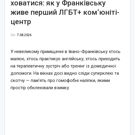
ховатися: як у Франківську
живе перший ЛГБТ+ ком’юніті-
центр
On
7.08.2026
У невеликому приміщенні в Івано-Франківську хтось
малює, хтось практикує англійську, хтось приходить
на терапевтичну зустріч або тренінг із домедичної
допомоги. На вікнах досі видно сліди суперклею та
скотчу — пам’ять про гомофобні наліпки, якими
простір обклеювали взимку.