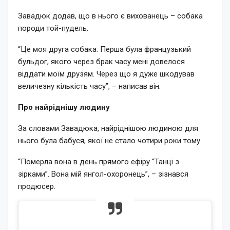
Завадюк додав, що в нього є вихованець – собака
породи той-пудель.
“Це моя друга собака. Перша була французький
бульдог, якого через брак часу мені довелося
віддати моїм друзям. Через що я дуже шкодував
величезну кількість часу”, – написав він.
Про найріднішу людину
За словами Завадюка, найріднішою людиною для
нього була бабуся, якої не стало чотири роки тому.
“Померла вона в день прямого ефіру “Танці з
зірками”. Вона мій янгол-охоронець”, – зізнався
продюсер.