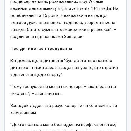
продюсер великих розважальних шоу. А саме
керівник департаменту Big Brave Events 1+1 media. На
телебаченні я з 15 років. Незважаючи на те, що
здаюся дуже впевненою людиною, усередині мене
завжди багато сумнівів, самокритики й рефлексії”, –
поділився з підписниками Завадюк.
Про дитинство і тренування
Він додав, що в дитинстві “був достатньо повною
дитиною і тільки зараз наздогнав усе те, що втратив
у дитинстві щодо спорту”.
“Тому тренуюся не менш ніж чотири – шість разів на
тиждень”, – зазначив він.
Завадюк додав, що рахує калорії й чітко стежить за
харчуванням.
“Дехто називає мене безнадійним перфекціоністом,