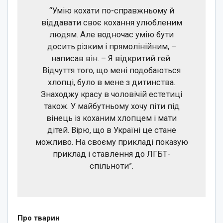
“Умію кохати по-справжньому й
віддавати своє кохання улюбленим
людям. Але водночас умію бути
досить різким і прямолінійним, –
написав він. – Я відкритий гей.
Відчуття того, що мені подобаються
хлопці, було в мене з дитинства.
Знаходжу красу в чоловічій естетиці
також. У майбутньому хочу піти під
вінець із коханим хлопцем і мати
дітей. Вірю, що в Україні це стане
можливо. На своєму прикладі показую
приклад і ставлення до ЛГБТ-
спільноти”.
Про тварин