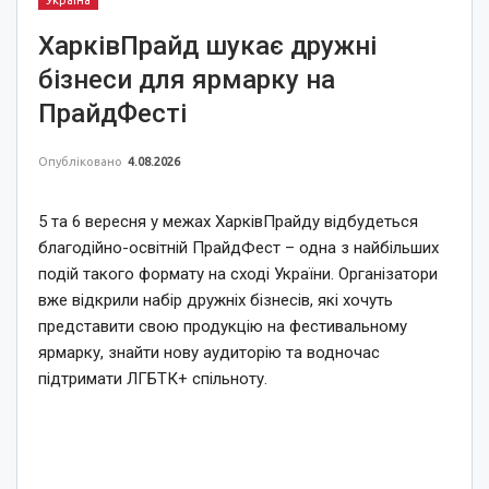
ХарківПрайд шукає дружні
бізнеси для ярмарку на
ПрайдФесті
Опубліковано
4.08.2026
5 та 6 вересня у межах ХарківПрайду відбудеться
благодійно-освітній ПрайдФест – одна з найбільших
подій такого формату на сході України. Організатори
вже відкрили набір дружніх бізнесів, які хочуть
представити свою продукцію на фестивальному
ярмарку, знайти нову аудиторію та водночас
підтримати ЛГБТК+ спільноту.