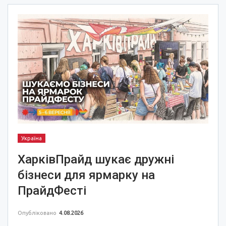
Україна
ХарківПрайд шукає дружні
бізнеси для ярмарку на
ПрайдФесті
Опубліковано
4.08.2026