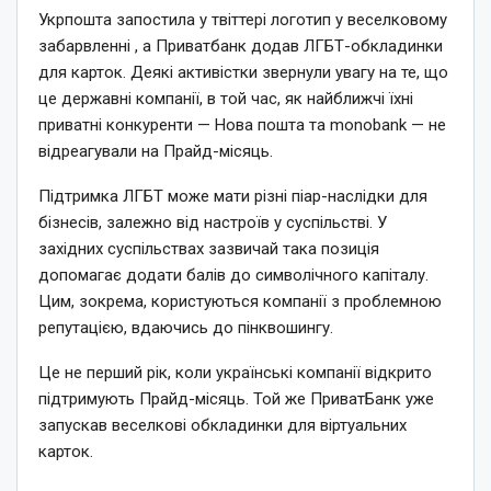
Укрпошта запостила у твіттері логотип у веселковому
забарвленні , а Приватбанк додав ЛГБТ-обкладинки
для карток. Деякі активістки звернули увагу на те, що
це державні компанії, в той час, як найближчі їхні
приватні конкуренти — Нова пошта та monobank — не
відреагували на Прайд-місяць.
Підтримка ЛГБТ може мати різні піар-наслідки для
бізнесів, залежно від настроїв у суспільстві. У
західних суспільствах зазвичай така позиція
допомагає додати балів до символічного капіталу.
Цим, зокрема, користуються компанії з проблемною
репутацією, вдаючись до пінквошингу.
Це не перший рік, коли українські компанії відкрито
підтримують Прайд-місяць. Той же ПриватБанк уже
запускав веселкові обкладинки для віртуальних
карток.