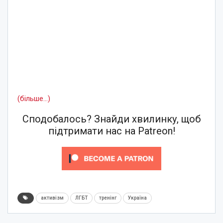
(більше…)
Сподобалось? Знайди хвилинку, щоб
підтримати нас на Patreon!
активізм
ЛГБТ
тренінг
Україна