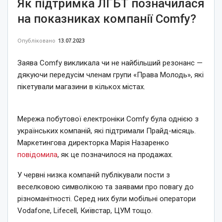
Як підтримка ЛГБТ позначилася
на показниках компанії Comfy?
Опубліковано
13.07.2023
Заява Comfy викликала чи не найбільший резонанс —
дякуючи передусім членам групи «Права Молодь», які
пікетували магазини в кількох містах.
Мережа побутової електроніки Comfy була однією з
українських компаній, які підтримали Прайд-місяць.
Маркетингова директорка Марія Назаренко
повідомила
, як це позначилося на продажах.
У червні низка компаній публікували пости з
веселковою символікою та заявами про повагу до
різноманітності. Серед них були мобільні оператори
Vodafone, Lifecell, Київстар, ЦУМ тощо.