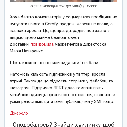
«Права молодь» пікетує Comfy у Львові
Хоча багато коментаторів у соцмережах пообіцяли не
купувати нічого в Comfy, продажі мережі не впали, а
навпаки зросли. Це, щоправда, радше пов’язано з
акцією щодо майже безкоштовної
доставки,
повідомила
маркетингова директорка
Марія Назаренко.
Шість клієнтів попросили видалити їх із бази.
Натомість кількість підписників у твіттері зросла
втричі. Також дещо підросли сторінки у фейсбуці та
інстаграмі. Підтримка ЛГБТ дала компанії п’ять
мільйонів одиниць органічного охоплення, включно з
усіма репостами, цитатами, публікаціями у ЗМІ тощо.
Джерело
Сподобалось? Знайди хвилинку, щоб