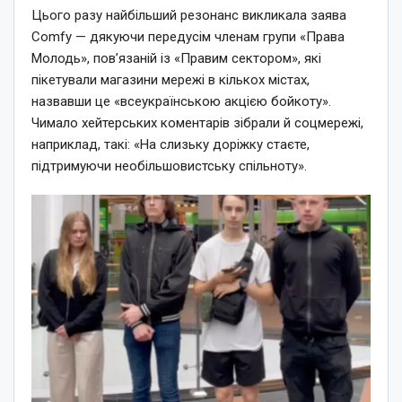
Цього разу найбільший резонанс викликала заява
Comfy — дякуючи передусім членам групи «Права
Молодь», пов’язаній із «Правим сектором», які
пікетували магазини мережі в кількох містах,
назвавши це «всеукраїнською акцією бойкоту».
Чимало хейтерських коментарів зібрали й соцмережі,
наприклад, такі: «На слизьку доріжку стаєте,
підтримуючи необільшовистську спільноту».