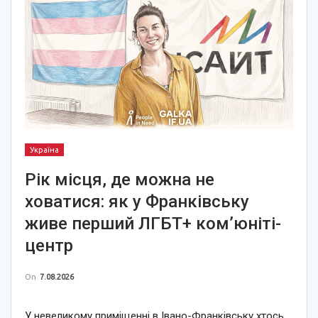
Україна
Рік місця, де можна не
ховатися: як у Франківську
живе перший ЛГБТ+ ком’юніті-
центр
On
7.08.2026
У невеликому приміщенні в Івано-Франківську хтось