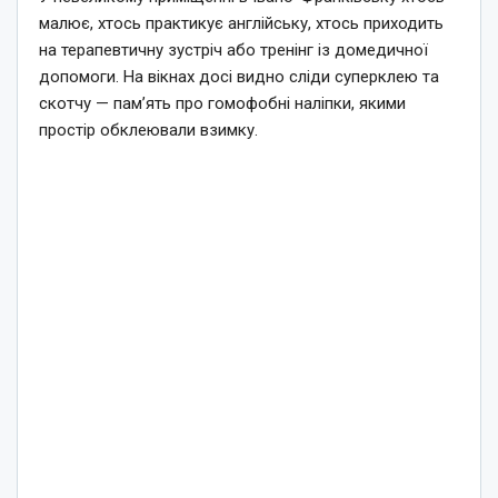
малює, хтось практикує англійську, хтось приходить
на терапевтичну зустріч або тренінг із домедичної
допомоги. На вікнах досі видно сліди суперклею та
скотчу — пам’ять про гомофобні наліпки, якими
простір обклеювали взимку.