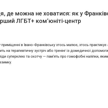
ця, де можна не ховатися: як у Франків
рший ЛГБТ+ ком’юніті-центр
 приміщенні в Івано-Франківську хтось малює, хтось практикує а
ить на терапевтичну зустріч або тренінг із домедичної допомоги.
ліди суперклею та скотчу — пам’ять про гомофобні наліпки, яким
взимку.