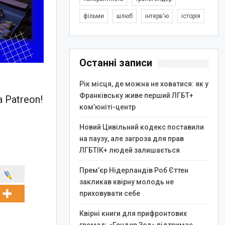
фільми
шлюб
інтерв'ю
історія
Останні записи
Рік місця, де можна не ховатися: як у
Франківську живе перший ЛГБТ+
 Patreon!
ком’юніті-центр
Новий Цивільний кодекс поставили
на паузу, але загроза для прав
ЛГБТІК+ людей залишається
Прем’єр Нідерландів Роб Єттен
закликав квірну молодь не
приховувати себе
Квірні книги для прифронтових