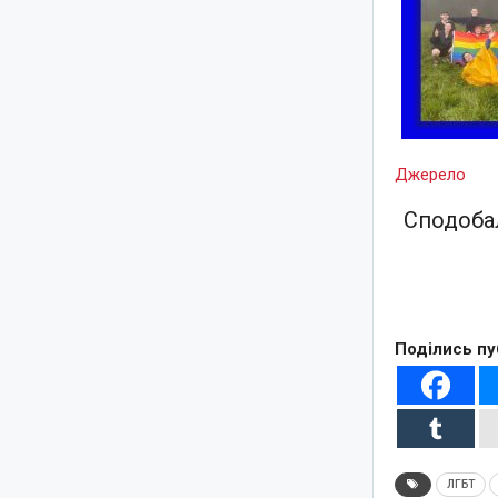
Джерело
Сподобал
Поділись пу
ЛГБТ