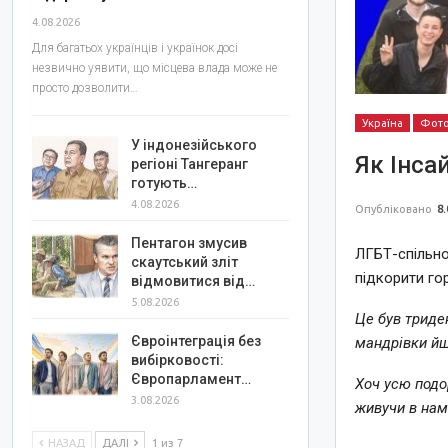
4.08.2026
Для багатьох українців і українок досі
незвично уявити, що місцева влада може не
просто дозволити…
Україна
Фот
У індонезійського
Як Інсай
регіоні Тангеранг
готують…
4.08.2026
Опубліковано
8.
Пентагон змусив
ЛГБТ-спільно
скаутський зліт
підкорити гор
відмовитися від…
5.08.2026
Це був триде
Євроінтеграція без
мандрівки йш
вибірковості:
Європарламент…
Хоч усю подор
3.08.2026
живучи в нам
НАЗАД
ДАЛІ
1 из 7