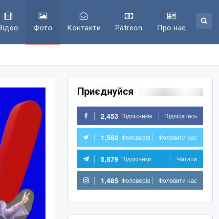
Відео
Фото
Контакти
Patreon
Про нас
Приєднуйся
2,453
Підпісників
Підпісатись
1,562
Фоловерів
Фоловити нас
5,879
Підпісники
Читати
1,485
Фоловерів
Фоловити нас