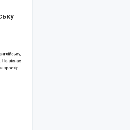
ську
нглійську,
 На вікнах
и простір