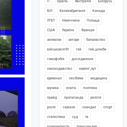
IT
Ізраїль
Австралія
Білорусь
ВІЛ
ВеликаБританія
Канада
ЛГБТ
Німеччина
Польща
США
Україна
Франція
активізм
актори
батьківство
військовілгбт
гей
гей_шлюби
гомофобія
дослідження
законодавство
камінґ_аут
кримінал
лесбійки
медицина
музика
освіта
політика
прайд
пропаганда
релігія
росія
серіали
скандал
спорт
статистика
суд
тв
толерантність
трансгендер