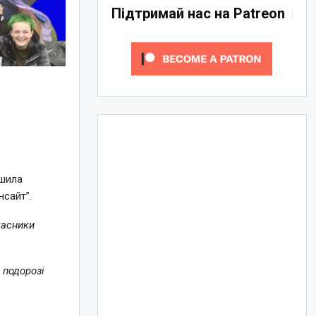
Підтримай нас на Patreon
ішила
нсайт”.
часники
 подорозі