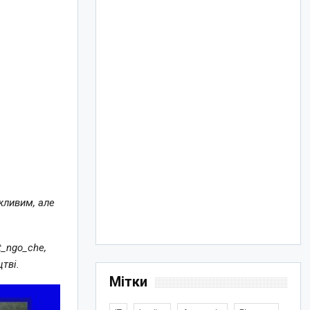
ажливим, але
t_ngo_che,
тві.
Мітки