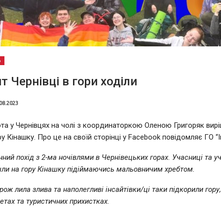
о
т Чернівці в гори ходіли
08.2023
та у Чернівцях на чолі з координаторкою Оленою Григоряк вир
у Кінашку. Про це на своїй сторінці у Facebook повідомляє ГО “І
нний похід з 2-ма ночівлями в Чернівецьких горах. Учасниці та у
ли на гору Кінашку підіймаючись мальовничим хребтом.
ож лила злива та наполегливі інсайтівки/ці таки підкорили гору,
етах та туристичних прихистках.