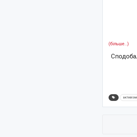
(більше…)
Сподобал
активіз