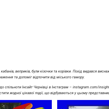
кабанів, веприків, були кізочки та корівки. Похід видався висн
раження та допоміг відпочити від міського гамору.
до спільноти Інсайт Чернівці в Інстаграм – instagram.com/insigh
стити жодної цікавої події, що відбуваються у цьому представниц