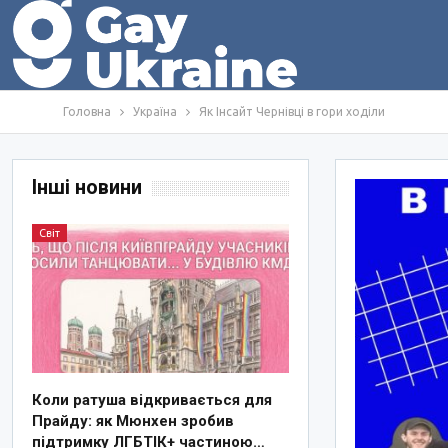
Головна
Україна
Як Інсайт Чернівці в гори ходіли
Інші новини
Світ
Коли ратуша відкривається для
Прайду: як Мюнхен зробив
підтримку ЛГБТІК+ частиною…