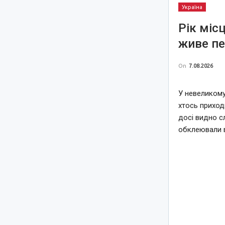
Україна
Рік міс
живе пе
On
7.08.2026
У невеликому
хтось приход
досі видно с
обклеювали 