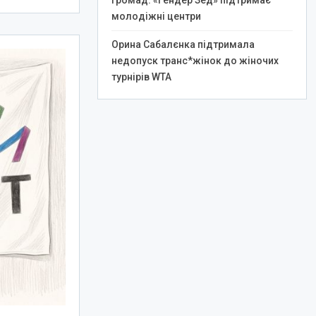
громад: «Гендер Зед» підтримає
молодіжні центри
Орина Сабалєнка підтримала
недопуск транс*жінок до жіночих
турнірів WTA