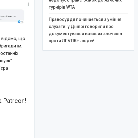
недопуск транс*жінок до жіночих
турнірів WTA
Правосуддя починається з уміння
слухати: у Дніпрі говорили про
документування воєнних злочинів
о відомо, що
проти ЛГБТІК+ людей
ригади ім.
останніх
апуск”
’єра
 Patreon!