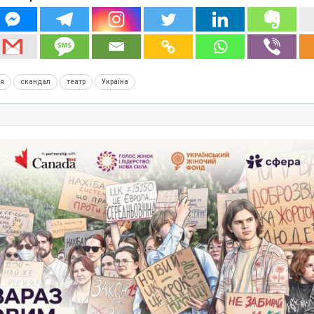
ія
скандал
театр
Україна