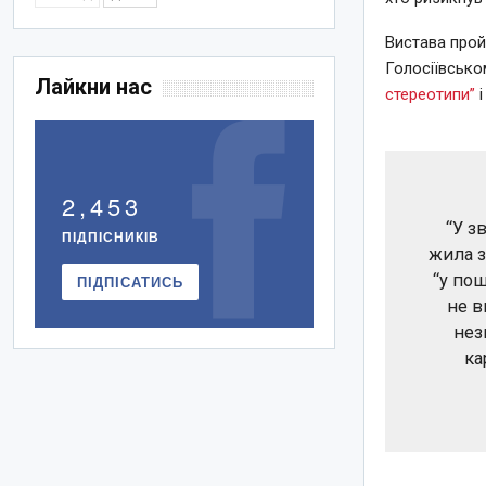
Вистава прой
Голосіївсько
Лайкни нас
стереотипи”
і
2,453
“У з
ПІДПІСНИКІВ
жила з
“у по
ПІДПІСАТИСЬ
не в
нез
ка