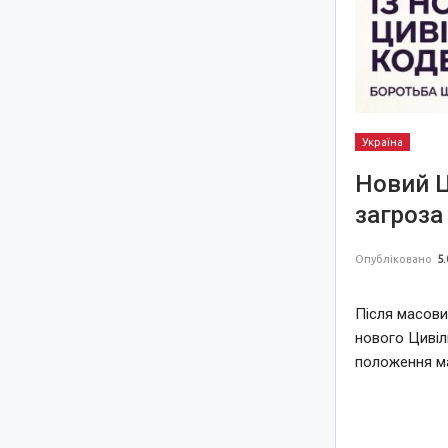
Україна
Новий Ц
загроза
Опубліковано
5.
Після масови
нового Цивіл
положення ма