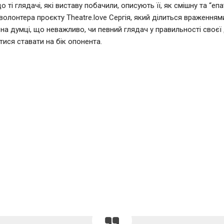
 ті глядачі, які виставу побачили, описують її, як смішну та “еп
 волонтера проєкту Theatre.love Сергія, який ділиться враженням
 на думці, що неважливо, чи певний глядач у правильності своєї
тися ставати на бік опонента.