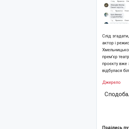
Слід згадати
актор і режи
Хмельницьког
прем’єр теат
проєкту вже з
відбулася біл
Джерело
Сподобал
Поділись пу