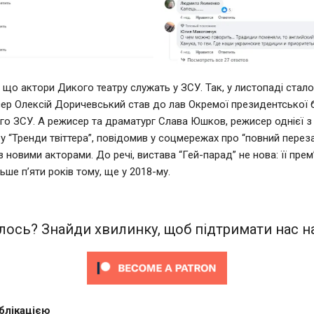
, що актори Дикого театру служать у ЗСУ. Так, у листопаді стал
сер Олексій Доричевський став до лав Окремої президентської б
о ЗСУ. А режисер та драматург Слава Юшков, режисер однієї з 
ру “Тренди твіттера”, повідомив у соцмережах про “повний перез
 новими акторами. До речі, вистава “Гей-парад” не нова: її прем
ьше п’яти років тому, ще у 2018-му.
ось? Знайди хвилинку, щоб підтримати нас на
блікацією