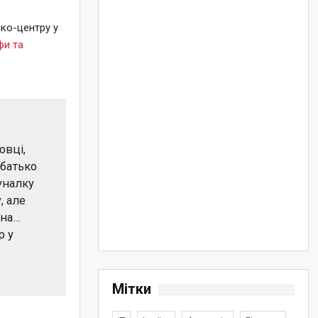
ко-центру у
фи та
овці,
 батько
уналку
, але
 на…
р у
Мітки