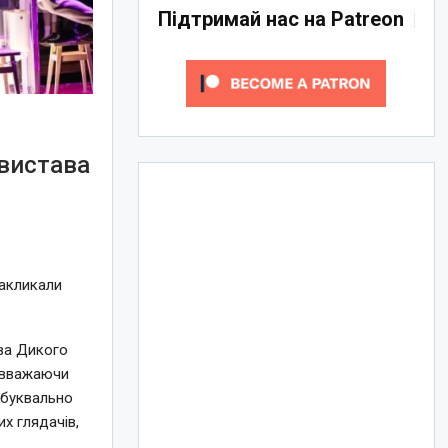
Підтримай нас на Patreon
 вистава
закликали
ава Дикого
, вважаючи
а буквально
их глядачів,