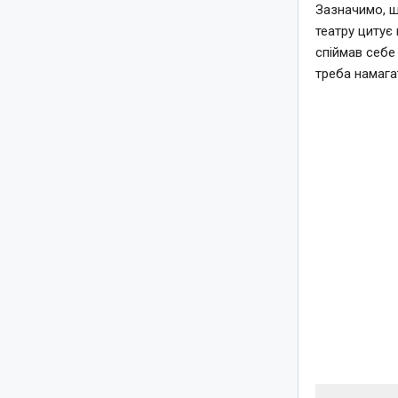
Зазначимо, що
театру цитує
спіймав себе
треба намага