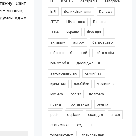
IT
Ізраїль
Австралія
Білорусь
атажну”. Сайт
и – мовляв,
ВІЛ
ВеликаБританія
Канада
 думки, адже
ЛГБТ
Німеччина
Польща
США
Україна
Франція
активізм
актори
батьківство
військовілгбт
гей
гей_шлюби
гомофобія
дослідження
законодавство
камінґ_аут
кримінал
лесбійки
медицина
музика
освіта
політика
прайд
пропаганда
релігія
росія
серіали
скандал
спорт
статистика
суд
тв
толерантність
трансгендер