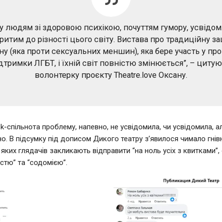
у людям зі здоровою психікою, почуттям гумору, усвідо
критим до різності цього світу. Вистава про традиційну з
ну (яка проти сексуальних меншин), яка бере участь у про
дтримки ЛГБТ, і їхній світ повністю змінюється”, – циту
волонтерку проєкту Theatre.love Оксану.
k-спільнота проблему, напевно, не усвідомила, чи усвідомила, ал
о. В підсумку під дописом Дикого театру з’явилося чимало гнів
 яких глядачів закликають відправити “на ноль усіх з квитками”,
остю” та “содомією”.