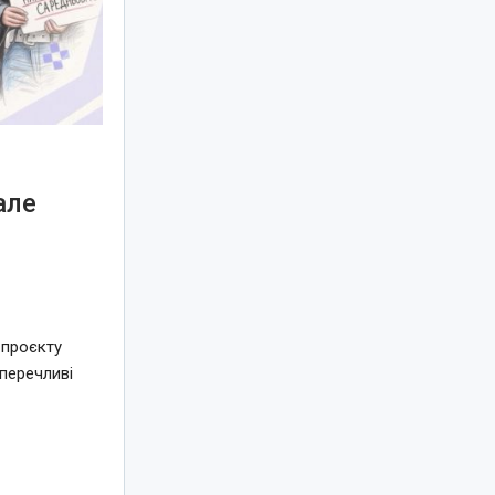
але
я
 проєкту
перечливі