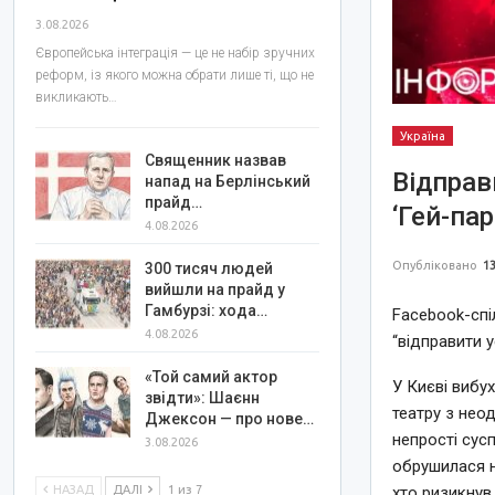
3.08.2026
Європейська інтеграція — це не набір зручних
реформ, із якого можна обрати лише ті, що не
викликають…
Україна
Священник назвав
Відправ
напад на Берлінський
прайд…
‘Гей-пар
4.08.2026
Опубліковано
13
300 тисяч людей
вийшли на прайд у
Гамбурзі: хода…
Facebook-спі
4.08.2026
“відправити у
«Той самий актор
У Києві вибу
звідти»: Шаєнн
театру з нео
Джексон — про нове…
непрості сусп
3.08.2026
обрушилася на
НАЗАД
ДАЛІ
1 из 7
хто ризикнув