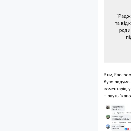
“Радж
та від
роди
пі
Втім, Faceboo
було задуман
коментарів, у
– звуть “кап