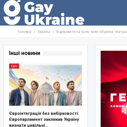
Головна
Україна
Відправити на ноль: киян обурила театрал
Інші новини
Світ
Євроінтеграція без вибірковості:
Європарламент закликав Україну
визнати цивільні…