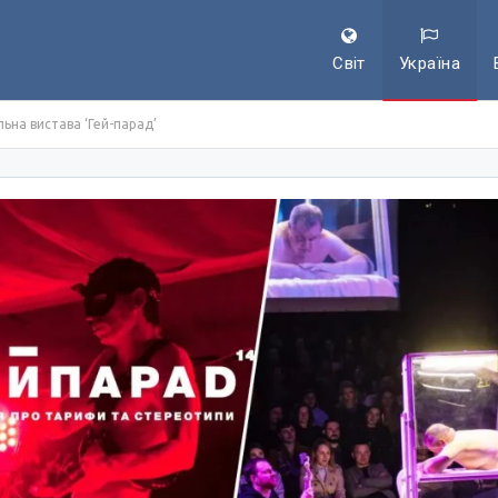
Світ
Україна
ьна вистава ‘Гей-парад’