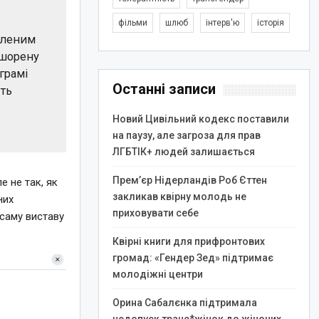
фільми
шлюб
інтерв'ю
історія
мленим
ашорену
грамі
Останні записи
ють
Новий Цивільний кодекс поставили
на паузу, але загроза для прав
ЛГБТІК+ людей залишається
Прем’єр Нідерландів Роб Єттен
е не так, як
закликав квірну молодь не
них
приховувати себе
 саму виставу
Квірні книги для прифронтових
громад: «Гендер Зед» підтримає
молодіжні центри
Орина Сабалєнка підтримала