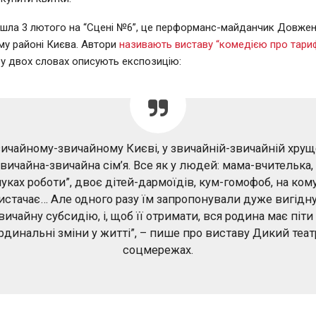
шла 3 лютого на “Сцені №6”, це перформанс-майданчик Довжен
му районі Києва. Автори
називають виставу “комедією про тари
 у двох словах описують експозицію:
вичайному-звичайному Києві, у звичайній-звичайній хрущ
вичайна-звичайна сім’я. Все як у людей: мама-вчителька,
шуках роботи”, двоє дітей-дармоїдів, кум-гомофоб, на ком
истачає… Але одного разу їм запропонували дуже вигідну
вичайну субсидію, і, щоб її отримати, вся родина має піти
рдинальні зміни у житті”, – пише про виставу Дикий теат
соцмережах.