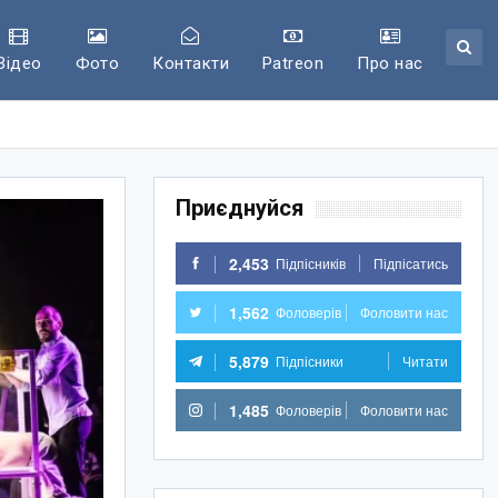
Відео
Фото
Контакти
Patreon
Про нас
Приєднуйся
2,453
Підпісників
Підпісатись
1,562
Фоловерів
Фоловити нас
5,879
Підпісники
Читати
1,485
Фоловерів
Фоловити нас