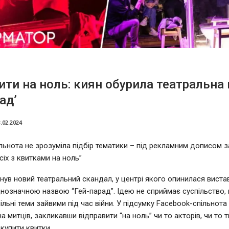
ити на ноль: киян обурила театральна
ад’
.02.2024
льнота не зрозуміла підбір тематики – під рекламним дописом 
сіх з квитками на ноль”
хнув новий театральний скандал, у центрі якого опинилася вист
днозначною назвою “Гей-парад”. Ідею не сприймає суспільство
ільні теми зайвими під час війни. У підсумку Facebook-спільнот
 митців, закликавши відправити “на ноль” чи то акторів, чи то т
 купити квитки.