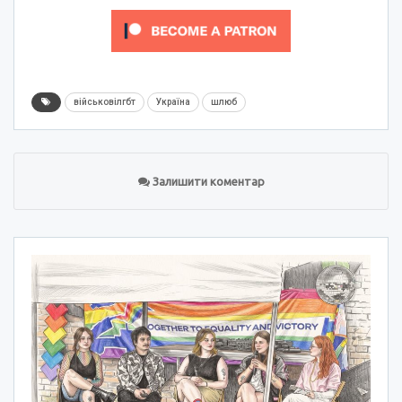
військовілгбт
Україна
шлюб
Залишити коментар