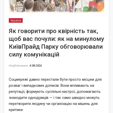
Україна
Як говорити про квірність так,
щоб вас почули: як на минулому
КиївПрайд Парку обговорювали
силу комунікацій
Опубліковано
4.08.2026
Соцмережі давно перестали бути просто місцем для
розваг і випадкових дописів. Вони впливають на
репутації, формують суспільні настрої, допомагають
знаходити однодумців — і так само швидко можуть
перетворити людину чи організацію на мішень для
критики.