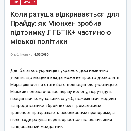
Світ
Україна
Коли ратуша відкривається для
Прайду: як Мюнхен зробив
підтримку ЛГБТІК+ частиною
міської політики
Опубліковано
4.08.2026
Для багатьох українців і українок досі незвично
уявити, що місцева влада може не просто дозволити
Марш рівності, а стати його повноцінною учасницею.
Міський голова очолює першу колону, поруч ідуть
працівники комунальних служб, пожежники, медики
та представники збройних сил, громадський
транспорт прикрашають веселковими прапорами, а
після ходи ратуша перетворюється на величезний
танцювальний майданчик.