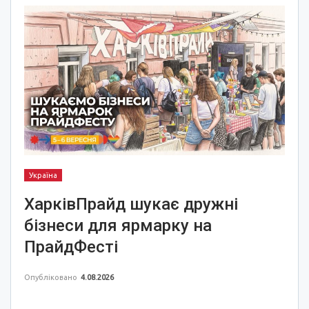
Україна
ХарківПрайд шукає дружні
бізнеси для ярмарку на
ПрайдФесті
Опубліковано
4.08.2026