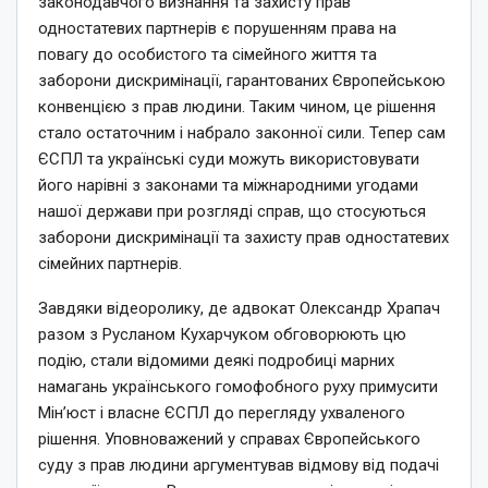
законодавчого визнання та захисту прав
одностатевих партнерів є порушенням права на
повагу до особистого та сімейного життя та
заборони дискримінації, гарантованих Європейською
конвенцією з прав людини. Таким чином, це рішення
стало остаточним і набрало законної сили. Тепер сам
ЄСПЛ та українські суди можуть використовувати
його нарівні з законами та міжнародними угодами
нашої держави при розгляді справ, що стосуються
заборони дискримінації та захисту прав одностатевих
сімейних партнерів.
Завдяки відеоролику, де адвокат Олександр Храпач
разом з Русланом Кухарчуком обговорюють цю
подію, стали відомими деякі подробиці марних
намагань українського гомофобного руху примусити
Мін’юст і власне ЄСПЛ до перегляду ухваленого
рішення. Уповноважений у справах Європейського
суду з прав людини аргументував відмову від подачі