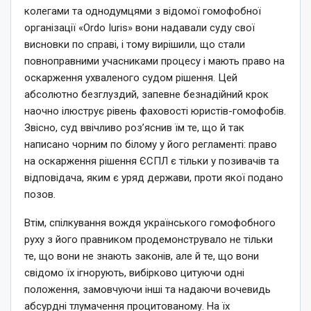
колегами та однодумцями з відомої гомофобної
організації «Ordo Iuris» вони надавали суду свої
висновки по справі, і тому вирішили, що стали
повноправними учасниками процесу і мають право на
оскарження ухваленого судом рішення. Цей
абсолютно безглуздий, запевне безнадійний крок
наочно ілюструє рівень фаховості юристів-гомофобів.
Звісно, суд ввічливо роз’яснив їм те, що й так
написано чорним по білому у його регламенті: право
на оскарження рішення ЄСПЛ є тільки у позивачів та
відповідача, яким є уряд держави, проти якої подано
позов.
Втім, спілкування вождя українського гомофобного
руху з його правником продемонструвало не тільки
те, що вони не знають законів, але й те, що вони
свідомо їх ігнорують, вибірково цитуючи одні
положення, замовчуючи інші та надаючи вочевидь
абсурдні тлумачення процитованому. На їх