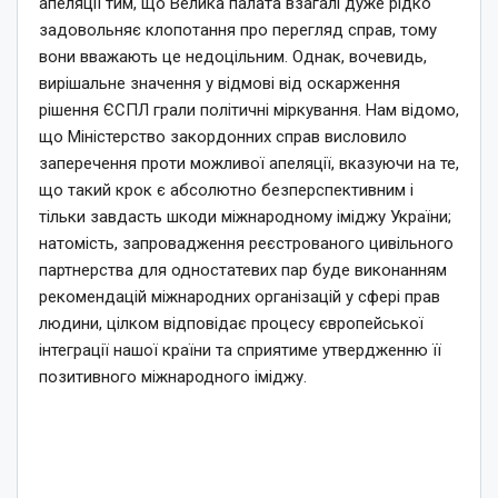
апеляції тим, що Велика палата взагалі дуже рідко
задовольняє клопотання про перегляд справ, тому
вони вважають це недоцільним. Однак, вочевидь,
вирішальне значення у відмові від оскарження
рішення ЄСПЛ грали політичні міркування. Нам відомо,
що Міністерство закордонних справ висловило
заперечення проти можливої апеляції, вказуючи на те,
що такий крок є абсолютно безперспективним і
тільки завдасть шкоди міжнародному іміджу України;
натомість, запровадження реєстрованого цивільного
партнерства для одностатевих пар буде виконанням
рекомендацій міжнародних організацій у сфері прав
людини, цілком відповідає процесу європейської
інтеграції нашої країни та сприятиме утвердженню її
позитивного міжнародного іміджу.