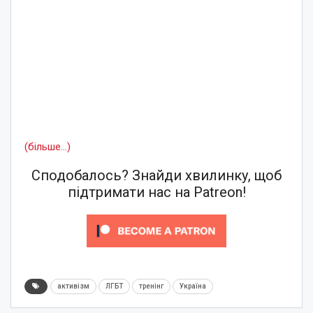
(більше…)
Сподобалось? Знайди хвилинку, щоб
підтримати нас на Patreon!
активізм
ЛГБТ
тренінг
Україна