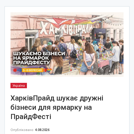
Україна
ХарківПрайд шукає дружні
бізнеси для ярмарку на
ПрайдФесті
Опубліковано
4.08.2026