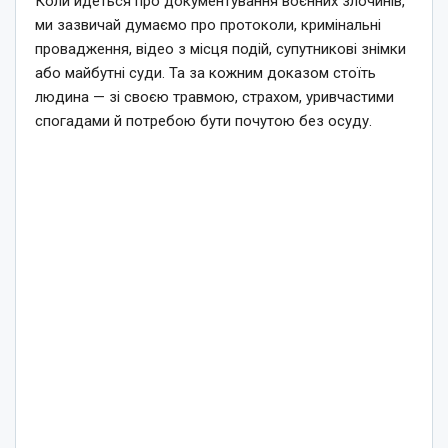
Коли йдеться про документування воєнних злочинів,
ми зазвичай думаємо про протоколи, кримінальні
провадження, відео з місця подій, супутникові знімки
або майбутні суди. Та за кожним доказом стоїть
людина — зі своєю травмою, страхом, уривчастими
спогадами й потребою бути почутою без осуду.