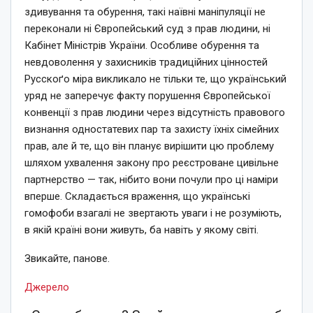
здивування та обурення, такі наївні маніпуляції не
переконали ні Європейський суд з прав людини, ні
Кабінет Міністрів України. Особливе обурення та
невдоволення у захисників традиційних цінностей
Русскоґо міра викликало не тільки те, що український
уряд не заперечує факту порушення Європейської
конвенції з прав людини через відсутність правового
визнання одностатевих пар та захисту їхніх сімейних
прав, але й те, що він планує вирішити цю проблему
шляхом ухвалення закону про реєстроване цивільне
партнерство — так, нібито вони почули про ці наміри
вперше. Складається враження, що українські
гомофоби взагалі не звертають уваги і не розуміють,
в якій країні вони живуть, ба навіть у якому світі.
Звикайте, панове.
Джерело