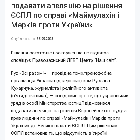
подавати апеляцію на рішення
ЄСПЛ по справі «Маймулахін і
Марків проти України»
Опубліковано
25.09.2023
Рішення остаточне і оскарженню не підлягає,
сповіщує Правозахисний ЛГБТ Центр “Наш світ”.
Рух «Всі разом!» — провідна гомо/трансфобна
організація України під керівництвом Руслана
Кухарчука, журналіста і релігійного активіста
(п’ятидесятника), — повідомив про те, що український
уряд в особі Міністерства юстиції відмовився
подавати апеляцію на рішення Європейського суду з
прав людини по справі «Маймулахін і Марків проти
України» до Великої палати ЄСПЛ. Цим рішенням
ЄСПЛ встановив те, що відсутність в Україні