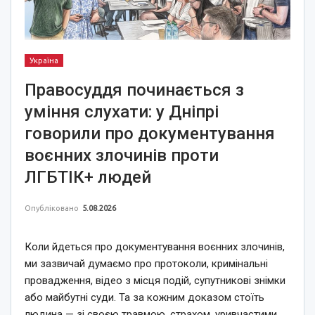
Україна
Правосуддя починається з
уміння слухати: у Дніпрі
говорили про документування
воєнних злочинів проти
ЛГБТІК+ людей
Опубліковано
5.08.2026
Коли йдеться про документування воєнних злочинів,
ми зазвичай думаємо про протоколи, кримінальні
провадження, відео з місця подій, супутникові знімки
або майбутні суди. Та за кожним доказом стоїть
людина — зі своєю травмою, страхом, уривчастими