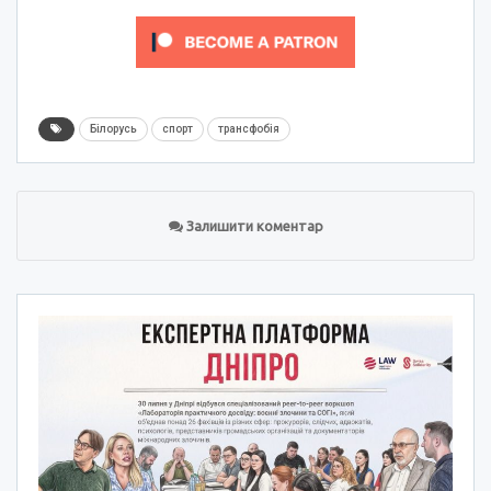
Білорусь
спорт
трансфобія
Залишити коментар