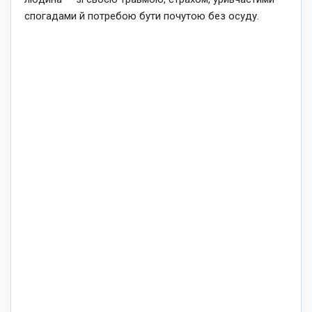
спогадами й потребою бути почутою без осуду.