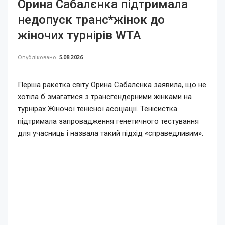
Орина Сабалєнка підтримала
недопуск транс*жінок до
жіночих турнірів WTA
Опубліковано
5.08.2026
Перша ракетка світу Орина Сабалєнка заявила, що не
хотіла б змагатися з трансгендерними жінками на
турнірах Жіночої тенісної асоціації. Тенісистка
підтримала запровадження генетичного тестування
для учасниць і назвала такий підхід «справедливим».