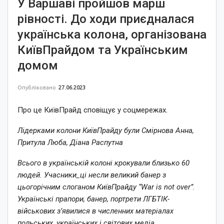
У Варшаві пройшов марш
рівності. До ходи приєдналася
українська колона, організована
КиївПрайдом та Українським
домом
Опубліковано
27.06.2023
Про це КиївПрайд сповіщує у соцмережах.
Лідерками колони КиївПрайду були Смірнова Анна,
Притула Люба, Діана Распутна
Всього в українській колоні крокували близько 60
людей. Учасники_ці несли великий банер з
цьогорічним слоганом КиївПрайду “War is not over”.
Українські прапори, банер, портрети ЛГБТІК-
військових з’явилися в численних матеріалах
польських, українських і світових медіа.