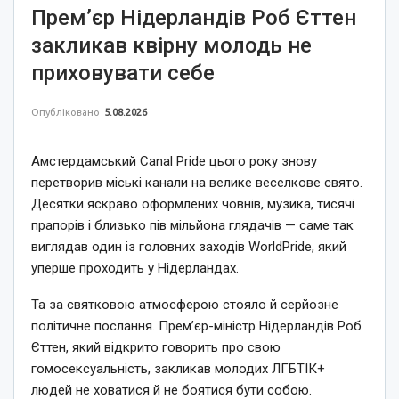
Прем’єр Нідерландів Роб Єттен
закликав квірну молодь не
приховувати себе
Опубліковано
5.08.2026
Амстердамський Canal Pride цього року знову
перетворив міські канали на велике веселкове свято.
Десятки яскраво оформлених човнів, музика, тисячі
прапорів і близько пів мільйона глядачів — саме так
виглядав один із головних заходів WorldPride, який
уперше проходить у Нідерландах.
Та за святковою атмосферою стояло й серйозне
політичне послання. Прем’єр-міністр Нідерландів Роб
Єттен, який відкрито говорить про свою
гомосексуальність, закликав молодих ЛГБТІК+
людей не ховатися й не боятися бути собою.