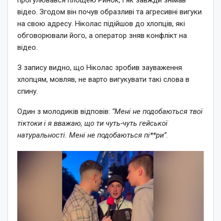
відео. Згодом він почув образливі та агресивні вигуки
на свою адресу. Ніколас підійшов до хлопців, які
обговорювали його, а оператор зняв конфлікт на
відео.
З запису видно, що Ніколас зробив зауваження
хлопцям, мовляв, не варто вигукувати такі слова в
спину.
Один з молодиків відповів:
“Мені не подобаються твої
тіктоки і я вважаю, що ти чуть-чуть гейської
натуральності. Мені не подобаються пі**ри”
.