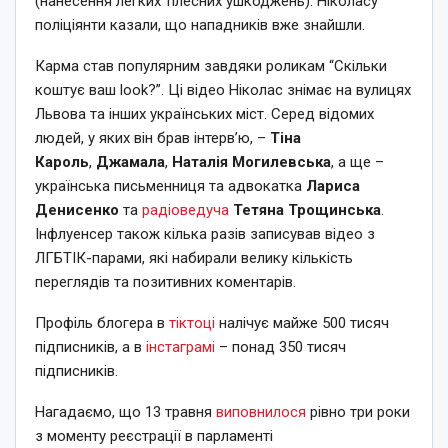
(нанесення легких тілесних ушкоджень). Ніколасу
поліціянти казали, що нападників вже знайшли.
Карма став популярним завдяки роликам “Скільки
коштує ваш look?”. Ці відео Ніколас знімає на вулицях
Львова та інших українських міст. Серед відомих
людей, у яких він брав інтерв’ю, –
Тіна
Кароль
,
Джамала
,
Наталія Могилевська
, а ще –
українська письменниця та адвокатка
Лариса
Денисенко
та
радіоведуча
Тетяна Трощинська
.
Інфлуенсер також кілька разів записував відео з
ЛГБТІК-парами, які набирали велику кількість
переглядів та позитивних коментарів.
Профіль блогера в
тіктоці
налічує майже 500 тисяч
підписників, а в
інстаграмі
– понад 350 тисяч
підписників.
Нагадаємо, що 13 травня
виповнилося
рівно три роки
з моменту реєстрації в парламенті