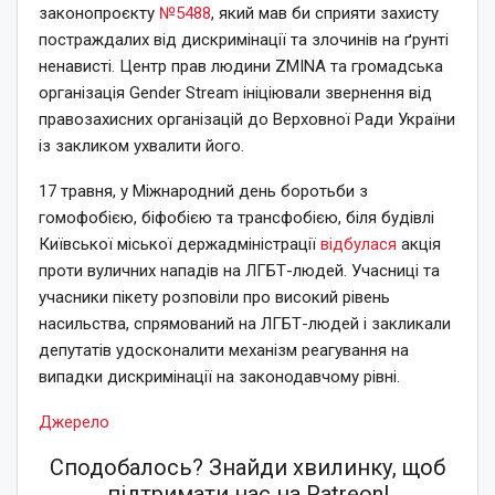
законопроєкту
№5488
, який мав би сприяти захисту
постраждалих від дискримінації та злочинів на ґрунті
ненависті. Центр прав людини ZMINA та громадська
організація Gender Stream ініціювали звернення від
правозахисних організацій до Верховної Ради України
із закликом ухвалити його.
17 травня, у Міжнародний день боротьби з
гомофобією, біфобією та трансфобією, біля будівлі
Київської міської держадміністрації
відбулася
акція
проти вуличних нападів на ЛГБТ-людей. Учасниці та
учасники пікету розповіли про високий рівень
насильства, спрямований на ЛГБТ-людей і закликали
депутатів удосконалити механізм реагування на
випадки дискримінації на законодавчому рівні.
Джерело
Сподобалось? Знайди хвилинку, щоб
підтримати нас на Patreon!