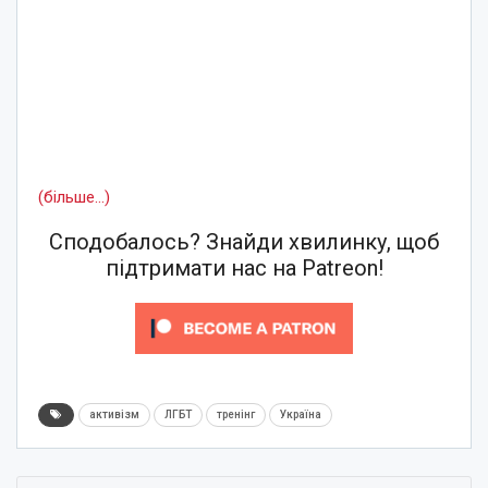
(більше…)
Сподобалось? Знайди хвилинку, щоб
підтримати нас на Patreon!
активізм
ЛГБТ
тренінг
Україна