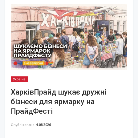
Україна
ХарківПрайд шукає дружні
бізнеси для ярмарку на
ПрайдФесті
Опубліковано
4.08.2026