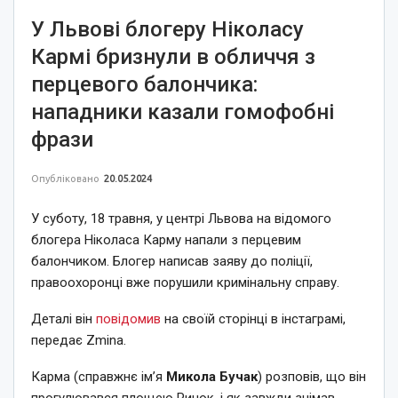
У Львові блогеру Ніколасу
Кармі бризнули в обличчя з
перцевого балончика:
нападники казали гомофобні
фрази
Опубліковано
20.05.2024
У суботу, 18 травня, у центрі Львова на відомого
блогера Ніколаса Карму напали з перцевим
балончиком. Блогер написав заяву до поліції,
правоохоронці вже порушили кримінальну справу.
Деталі він
повідомив
на своїй сторінці в інстаграмі,
передає Zmina.
Карма (справжнє ім’я
Микола Бучак
) розповів, що він
прогулювався площею Ринок, і як завжди знімав