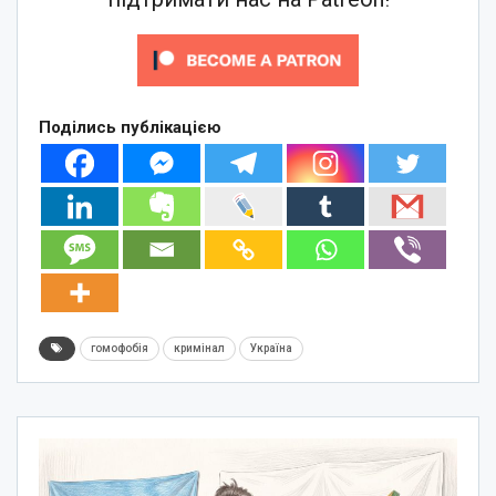
Поділись публікацією
гомофобія
кримінал
Україна