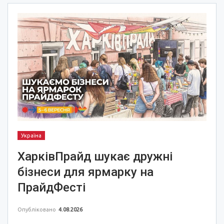
Україна
ХарківПрайд шукає дружні
бізнеси для ярмарку на
ПрайдФесті
Опубліковано
4.08.2026