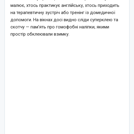
малює, хтось практикує англійську, хтось приходить
на терапевтичну зустріч або тренінг із домедичної
допомоги. На вікнах досі видно сліди суперклею та
скотчу — пам’ять про гомофобні наліпки, якими
простір обклеювали взимку.