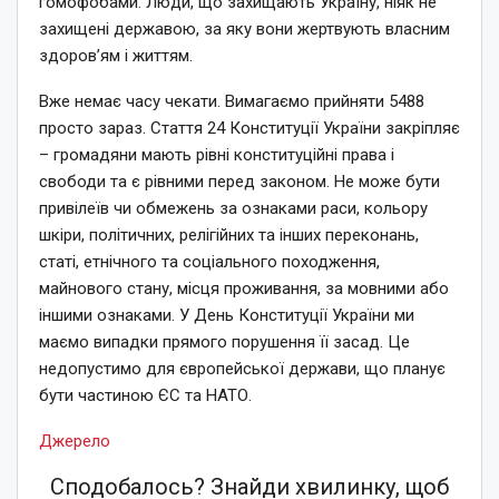
гомофобами. Люди, що захищають Україну, ніяк не
захищені державою, за яку вони жертвують власним
здоровʼям і життям.
Вже немає часу чекати. Вимагаємо прийняти 5488
просто зараз. Стаття 24 Конституції України закріпляє
– громадяни мають рівні конституційні права і
свободи та є рівними перед законом. Не може бути
привілеїв чи обмежень за ознаками раси, кольору
шкіри, політичних, релігійних та інших переконань,
статі, етнічного та соціального походження,
майнового стану, місця проживання, за мовними або
іншими ознаками. У День Конституції України ми
маємо випадки прямого порушення її засад. Це
недопустимо для європейської держави, що планує
бути частиною ЄС та НАТО.
Джерело
Сподобалось? Знайди хвилинку, щоб