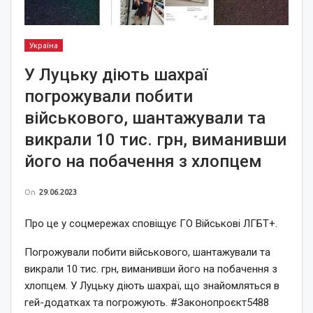
Україна
У Луцьку діють шахраї
погрожували побити
військового, шантажували та
викрали 10 тис. грн, виманивши
його на побачення з хлопцем
On
29.06.2023
Про це у соцмережах сповіщує ГО Військові ЛГБТ+.
Погрожували побити військового, шантажували та
викрали 10 тис. грн, виманивши його на побачення з
хлопцем. У Луцьку діють шахраї, що знайомляться в
гей-додатках та погрожують. #Законопроєкт5488