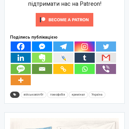
підтримати нас на Patreon!
Поділись публікацією
військовілгбт
гомофобія
кримінал
Україна