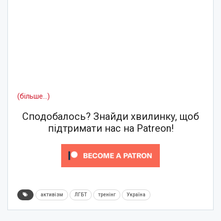
(більше…)
Сподобалось? Знайди хвилинку, щоб
підтримати нас на Patreon!
активізм
ЛГБТ
тренінг
Україна