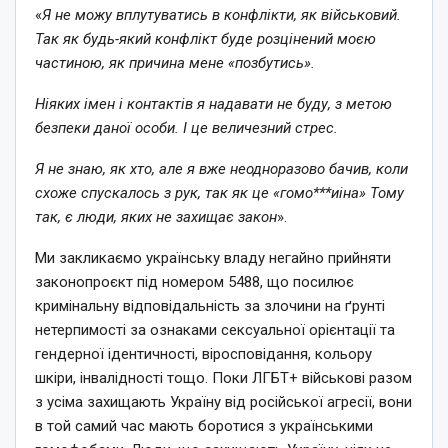
«
Я не можу вплутуватись в конфлікти, як військовий.
Так як будь-який конфлікт буде розцінений моєю
частиною, як причина мене «позбутись».
Ніяких імен і контактів я надавати не буду, з метою
безпеки даної особи. І це величезний стрес.
Я не знаю, як хто, але я вже неодноразово бачив, коли
схоже спускалось з рук, так як це «гомо***иіна» Тому
так, є люди, яких не захищає закон
».
Ми закликаємо українську владу негайно прийняти
законопроєкт під номером 5488, що посилює
кримінальну відповідальність за злочини на ґрунті
нетерпимості за ознаками сексуальної орієнтації та
гендерної ідентичності, віросповідання, кольору
шкіри, інвалідності тощо. Поки ЛГБТ+ військові разом
з усіма захищають Україну від російської агресії, вони
в той самий час мають боротися з українськими