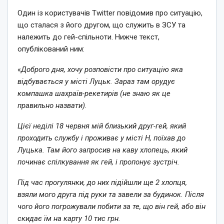
Один із користувачів Twitter повідомив про ситуацію,
що сталася з його другом, що служить в ЗСУ та
належить до гей-спільноти. Нижче текст,
опублікований ним:
«
Доброго дня, хочу розповісти про ситуацію яка
відбувається у місті Луцьк. Зараз там орудує
компашка шахраїв-рекетирів (не знаю як це
правильно назвати).
Цієї неділі 18 червня мій близький друг-гей, який
проходить службу і проживає у місті Н, поїхав до
Луцька. Там його запросив на каву хлопець, який
починає спілкування як гей, і пропонує зустріч.
Під час прогулянки, до них підійшли ще 2 хлопця,
взяли мого друга під руки та завели за будинок. Після
чого його погрожували побити за те, що він гей, або він
скидає їм на карту 10 тис грн.